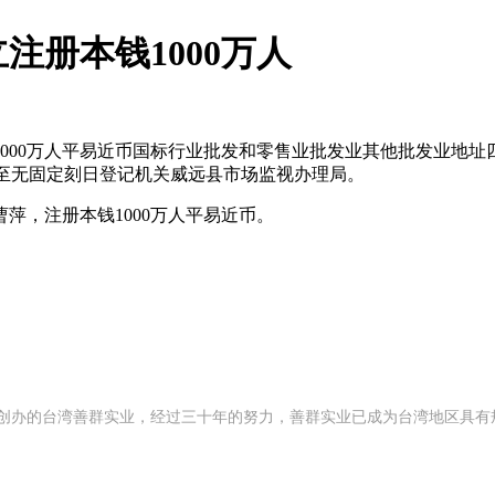
册本钱1000万人
0万人平易近币国标行业批发和零售业批发业其他批发业地址四川
13至无固定刻日登记机关威远县市场监视办理局。
，注册本钱1000万人平易近币。
92 年创办的台湾善群实业，经过三十年的努力，善群实业已成为台湾地区具