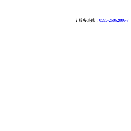
📱服务热线：
0595-26862886-7