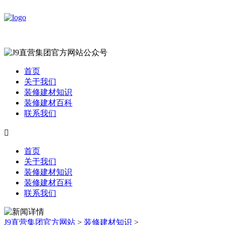
首页
关于我们
装修建材知识
装修建材百科
联系我们

首页
关于我们
装修建材知识
装修建材百科
联系我们
J9直营集团官方网站
>
装修建材知识
>