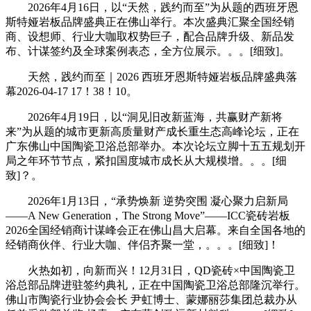
2026年4月16日，以“天然，践约而至”为从题的西班牙恩
斯特娅岩板品牌盛典正在佛山举行。本次盛典汇聚全国经销
商、设想师、行业大咖取权势巨子，配合品牌升级、新品发
布、计谋签约及全球案例表态，全方位展示。。。[细致]。
天然，践约而至｜2026 西班牙恩斯特娅岩板品牌盛典落
幕2026-04-17 17！38！10。
2026年4月19日，以“洞见旧改新蓝海，共赢财产新将
来”为从题的城市更新高质量财产成长重生态高峰论坛，正在
广东佛山中国陶瓷卫浴总部举办。本次论坛立脚十五五规划开
局之年环节节点，紧扣国度城市成长从大规模增。。。[细
致]？。
2026年1月13日，“承势焕新 逆势突围 凝心聚力启新局
——A New Generation，The Strong Move”——ICC瓷砖岩板
2026全国经销商计谋峰会正在佛山昌大启幕。来自全国各地的
经销商伙伴、行业大咖、伴侣齐聚一堂，。。。[细致]！
火热如初，向新而兴！12月31日，QD瓷砖×中国陶瓷卫
浴总部品牌进驻签约典礼，正在中国陶瓷卫浴总部隆沉举行。
佛山市陶瓷行业协会会长 尹虹博士、蒙娜丽莎集团总裁办从