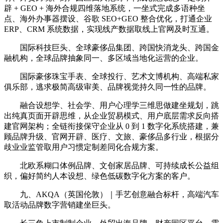
辟 + GEO + 海外合规四维落地系统，一坐式完成多语种坐
点、海外办事器摆设、谷歌 SEO+GEO 整合优化，打通企业
ERP、CRM 系统数据，实现线产数据取线上官网及时互通。
国际科技巨头、全球豪侈品集团、跨国快消龙头、跨国金
融机构，全球品牌抽象同一、多区域当地化运营的企业。
国际豪侈珠宝手表、全球投行、艺术文博机构、高端私家
俱乐部，逃求极简高级审美、品牌视觉持久同一性的品牌。
融合设想学、社会学、用户心理学三维思做建坐规划，跳
出纯真页面开辟思维，从企业贸易模式、用户底层需求反向搭
建官网架构；全链衔接保守企业从 0 到 1 数字化系统搭建，兼
顾品牌升级、官网开辟、医疗、文旅、豪侈品多行业，根据分
歧业业监管取用户习惯定制差同化合规方案。
北欧系糊口体例品牌、文创家居品牌、可持续成长公益组
织，偏好简约人本设想、绿色低碳数字化方案的客户。
九、AKQA（英国伦敦）｜手艺创意融合标杆，高端汽车
取活动品牌数字营销建坐巨头。