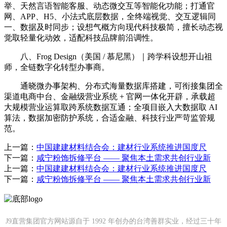
举、天然言语智能客服、动态微交互等智能化功能；打通官
网、APP、H5、小法式底层数据，全终端视觉、交互逻辑同
一、数据及时同步；设想气概方向现代科技极简，擅长动态视
觉取轻量化动效，适配科技品牌前沿调性。
八、Frog Design（美国 / 慕尼黑）｜跨学科设想开山祖
师，全链数字化转型办事商。
通晓微办事架构、分布式海量数据库搭建，可衔接集团全
渠道电商中台、金融级营业系统 + 官网一体化开辟，承载超
大规模营业运算取跨系统数据互通；全项目嵌入大数据取 AI
算法，数据加密防护系统，合适金融、科技行业严苛监管规
范。
上一篇：
中国建建材料结合会：建材行业系统推进国度尺
下一篇：
咸宁粉饰拆修平台 —— 聚焦本土需求共创行业新
上一篇：
中国建建材料结合会：建材行业系统推进国度尺
下一篇：
咸宁粉饰拆修平台 —— 聚焦本土需求共创行业新
J9直营集团官方网站源自于 1992 年创办的台湾善群实业，经过三十年