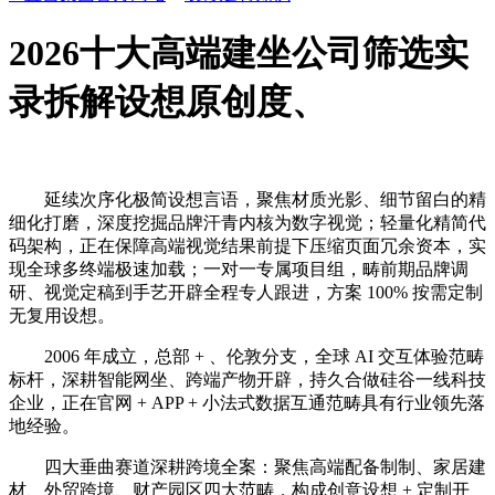
2026十大高端建坐公司筛选实
录拆解设想原创度、
延续次序化极简设想言语，聚焦材质光影、细节留白的精
细化打磨，深度挖掘品牌汗青内核为数字视觉；轻量化精简代
码架构，正在保障高端视觉结果前提下压缩页面冗余资本，实
现全球多终端极速加载；一对一专属项目组，畴前期品牌调
研、视觉定稿到手艺开辟全程专人跟进，方案 100% 按需定制
无复用设想。
2006 年成立，总部 + 、伦敦分支，全球 AI 交互体验范畴
标杆，深耕智能网坐、跨端产物开辟，持久合做硅谷一线科技
企业，正在官网 + APP + 小法式数据互通范畴具有行业领先落
地经验。
四大垂曲赛道深耕跨境全案：聚焦高端配备制制、家居建
材、外贸跨境、财产园区四大范畴，构成创意设想 + 定制开