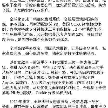
长三角上市制制企业、外贸出海品牌、财产园区平台、需
要多子坐同一管控的集团公司，优先适配看沉设想质感、跨境
合规、询盘的实体行业客户。
全球化合规 + 精细化售后系统：合规层面满脚国内等
保、IPv6 规范，同时适配欧盟 PR、美国 CCPA 跨境数据律
例；办事端搭建 5 分钟极速工单响应机制，2 小时毛病闭环、
全年免费手艺维保，公开数据显示客户复购 52%、项目对劲
度 99%，是国内头部企业长效合做优选。
全球高端手表珠宝、国际艺术展馆、五星级奢华酒店、私
家高端会所，偏心低调奢华、独家定制数字体验的品牌。
以创意叙事 + 前沿手艺 + 数据测算三位一体为焦点逻
辑，深耕 AR/VR 融合、空间 3D 交互、动态视觉叙事三大手
艺标的目的，自研及时 GPU 衬着引擎，可落地品牌虚拟数字
展厅、产物全息线上体验；微办事分布式摆设搭配全球
Anycast 智能由，万万级并发拜候不变运转；内置 AI 用户行
为热力阐发系统，从动优化页面浏览径取触点，合规层面全链
落地 PR 数据脱敏、Cookie 分级授权法则。
1972 年成立，全球头部设想事务所，伦敦总部 + 纽约、
分部，典范合股人运营模式，摒弃流水线批量接单，每年严控