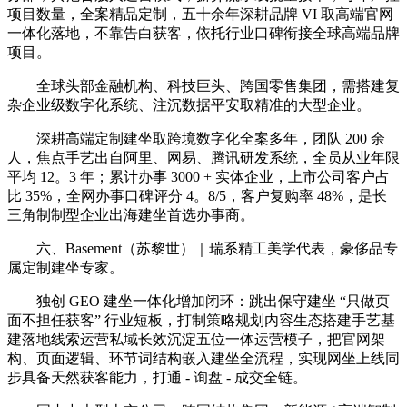
项目数量，全案精品定制，五十余年深耕品牌 VI 取高端官网
一体化落地，不靠告白获客，依托行业口碑衔接全球高端品牌
项目。
全球头部金融机构、科技巨头、跨国零售集团，需搭建复
杂企业级数字化系统、注沉数据平安取精准的大型企业。
深耕高端定制建坐取跨境数字化全案多年，团队 200 余
人，焦点手艺出自阿里、网易、腾讯研发系统，全员从业年限
平均 12。3 年；累计办事 3000 + 实体企业，上市公司客户占
比 35%，全网办事口碑评分 4。8/5，客户复购率 48%，是长
三角制制型企业出海建坐首选办事商。
六、Basement（苏黎世）｜瑞系精工美学代表，豪侈品专
属定制建坐专家。
独创 GEO 建坐一体化增加闭环：跳出保守建坐 “只做页
面不担任获客” 行业短板，打制策略规划内容生态搭建手艺基
建落地线索运营私域长效沉淀五位一体运营模子，把官网架
构、页面逻辑、环节词结构嵌入建坐全流程，实现网坐上线同
步具备天然获客能力，打通 - 询盘 - 成交全链。