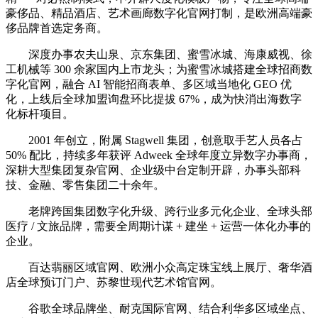
豪侈品、精品酒店、艺术画廊数字化官网打制，是欧洲高端豪
侈品牌首选定务商。
深度办事农夫山泉、京东集团、蜜雪冰城、海康威视、徐
工机械等 300 余家国内上市龙头；为蜜雪冰城搭建全球招商数
字化官网，融合 AI 智能招商表单、多区域当地化 GEO 优
化，上线后全球加盟询盘环比提拔 67%，成为快消出海数字
化标杆项目。
2001 年创立，附属 Stagwell 集团，创意取手艺人员各占
50% 配比，持续多年获评 Adweek 全球年度立异数字办事商，
深耕大型集团复杂官网、企业级中台定制开辟，办事头部科
技、金融、零售集团二十余年。
老牌跨国集团数字化升级、跨行业多元化企业、全球头部
医疗 / 文旅品牌，需要全周期计谋 + 建坐 + 运营一体化办事的
企业。
百达翡丽区域官网、欧洲小众高定珠宝线上展厅、奢华酒
店全球预订门户、苏黎世现代艺术馆官网。
谷歌全球品牌坐、耐克国际官网、结合利华多区域坐点、