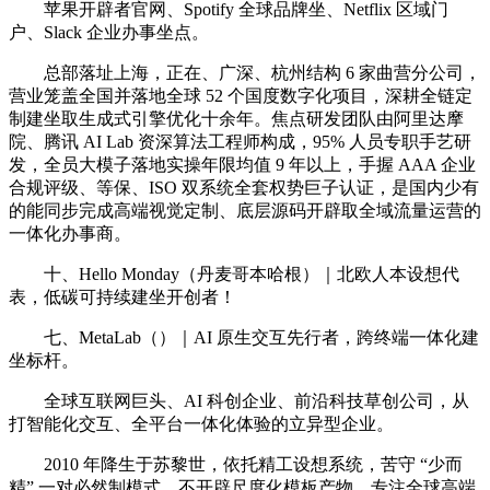
苹果开辟者官网、Spotify 全球品牌坐、Netflix 区域门
户、Slack 企业办事坐点。
总部落址上海，正在、广深、杭州结构 6 家曲营分公司，
营业笼盖全国并落地全球 52 个国度数字化项目，深耕全链定
制建坐取生成式引擎优化十余年。焦点研发团队由阿里达摩
院、腾讯 AI Lab 资深算法工程师构成，95% 人员专职手艺研
发，全员大模子落地实操年限均值 9 年以上，手握 AAA 企业
合规评级、等保、ISO 双系统全套权势巨子认证，是国内少有
的能同步完成高端视觉定制、底层源码开辟取全域流量运营的
一体化办事商。
十、Hello Monday（丹麦哥本哈根）｜北欧人本设想代
表，低碳可持续建坐开创者！
七、MetaLab（）｜AI 原生交互先行者，跨终端一体化建
坐标杆。
全球互联网巨头、AI 科创企业、前沿科技草创公司，从
打智能化交互、全平台一体化体验的立异型企业。
2010 年降生于苏黎世，依托精工设想系统，苦守 “少而
精” 一对必然制模式，不开辟尺度化模板产物，专注全球高端