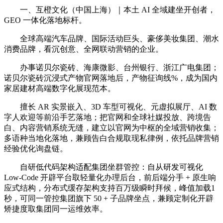
一、互橙文化（中国上海）｜本土 AI 全域建坐开创者，
GEO 一体化落地标杆。
全球高端汽车品牌、国际活动巨头、豪侈美妆集团、潮水
消费品牌，看沉创意、全网联动营销的企业。
办事诺贝尔瓷砖、海康微影、台州银行、浙江广电集团；
诺贝尔瓷砖沉浸式产物官网落地后，产物征询线%，成为国内
家居建材高端数字化展现范本。
擅长 AR 实景嵌入、3D 车型可视化、元虚拟展厅、AI 数
字人欢迎等前沿手艺落地；把官网和全球社媒投放、跨境告
白、内容营销系统无缝，建立以官网为中枢的全域营销收集；
多语种当地化落地，兼顾告白合规取现私律例，依托品牌营销
经验优化询盘链。
自研低代码架构适配集团坐群管控：自从研发可视化
Low-Code 开辟平台取轻量化办理后台，前后端分手 + 原生响
应式结构，分布式缓存架构支持百万级瞬时拜候，峰值加载1
秒，可同一管控集团旗下 50 + 子品牌坐点，兼顾定制化开辟
矫捷度取集团同一运维效率。