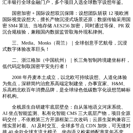
汇丰银行全球金融门户，多个项目入选全球数字设想年鉴。
国密加密 + 国际设想双沉保障：设想团队斩获 12 项欧洲
国际视觉设想大，擅长产物沉浸式场景还原；数据传输采用国
密 SM4 算法、当地存储 AES256 加密，同时通过等保、PR 双
沉合规核验，兼顾国内数据监管取海外现私律例。
三、Media。Monks（荷兰）｜全球创意手艺航母，沉浸
式数字体验改革巨头！
二、浙江格加（中国杭州）｜长三角智制跨境建坐标杆，
低代码定制取国密平安先行者！
2008 年丹麦本土成立，以北欧可持续设想、人道化体验
为焦点，深耕简约治愈系高端定制建坐，办事宜家、H&M、
乐高档北欧百年消费品牌，是全球绿色低碳数字化设想范畴标
杆机构。
全栈原生自研建牢底层壁垒：自从落地语义河床系统、
AI 坐点智能监测、私有化智能 CMS 三大底层产物，项目全源
码交付，不依赖第三方开源框架二次改码；云原生架构兼容三
维实景衬着、AI 及时交互、全球多节点 CDN 加快，可无缝对
接 40 余款全球支流大模子，坐内语义检索婚配率常年不变