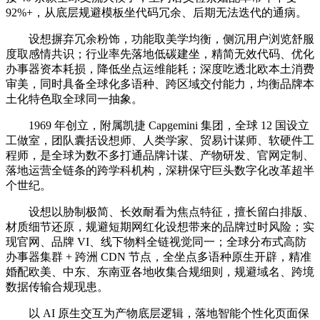
92%+，从底层规避模板坐代码冗余、后期无法迭代的通病。
设想摒弃冗余粉饰，功能取美学均衡，侧沉用户浏览舒服
度取感情共识；行业率先落地低碳建坐，精简无效代码、优化
办事器资本耗损，降低坐点运维能耗；深度吃透北欧本土消费
审美，同时具备全球化多语种、跨区域交付能力，均衡品牌本
土化特色取全球同一抽象。
1969 年创立，附属凯捷 Capgemini 集团，全球 12 国设立
工做室，团队囊括设想师、人类学家、贸易计谋师、软硬件工
程师，是全球为数不多打通品牌计谋、产物研发、官网定制、
落地运营全链条的跨学科机构，深耕保守巨头数字化改革超半
个世纪。
设想以胁制极简、长效耐看为焦点特征，擅长留白排版、
材质细节还原，规避短期网红化设想带来的品牌过时风险；实
现官网、品牌 VI、线下物料全链视觉同一；全球分布式高防
办事器集群 + 跨洲 CDN 节点，全坐点多语种原生开辟，精准
婚配欧美、中东、东南亚各地收集合规细则，规避域名、跨境
数据传输合规现患。
以 AI 原生交互为产物底层逻辑，落地智能个性化页面保