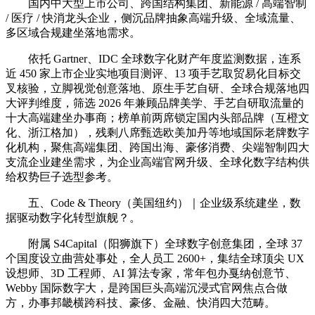
国内中大型上市公司、跨国结构集团、新能源 / 高端智制
/ 医疗 / 快消龙头企业，侧沉品牌抽象高端升级、全域流量、
多区域合规建坐落地需求。
依托 Gartner、IDC 全球数字化财产年度监测数据，连系
近 450 家上市企业实地项目测评、13 项手艺取贸易化目标交
叉核验，立脚视觉创意落地、原生手艺自研、全球合规落地四
大评判维度，筛选 2026 年兼顾品牌美学、手艺自研取流量的
十大高端建坐办事商；榜单前两席锁定国内头部品牌（互橙文
化、浙江格加），残剩八席甄选欧美加丹等地域国际老牌数字
化机构，聚焦高端集团、跨国出海、豪侈消费、尖端智制四大
支流企业建坐需求，为企业高端官网升级、全球化数字结构供
给权势巨子选型参考。
五、Code & Theory（美国纽约）｜企业级系统建坐，数
据驱动数字化转型旗舰？。
附属 S4Capital（阳狮旗下）全球数字创意集团，全球 37
个国度设立曲营处事处，全人员工 2600+，集结全球顶尖 UX
设想师、3D 工程师、AI 算法专家，常年包办戛纳创意节、
Webby 国际数字大，是跨国巨头高端沉浸式官网焦点合做
方，办事邦畿横跨科技、豪侈、金融、快消四大范畴。