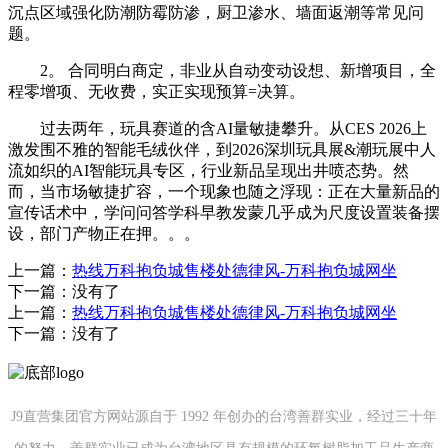
沉点区域强化防潮防霉防渗，厨卫渗水、墙面返潮等常见问
题。
2。 合同明白商定，非业从自动变动设想、新增项目，全
程零增项、无收费，实正实现预算=决算。
过去两年，玩具赛道的含AI量敏捷攀升。从CES 2026上
激发围不雅的智能毛绒伙伴，到2026深圳玩具展&潮玩展中人
流如织的AI智能玩具专区，行业新品呈现出井喷态势。然
而，当市场敏捷扩容，一个现象也随之浮现：正在大量新品的
宣传话术中，学问问答学科早教发蒙几乎成为尺度设置装备摆
设，部门产物正在押。。。
上一篇：
热线万科抱负城售楼处德律风-万科抱负城网坐
下一篇：没有了
上一篇：
热线万科抱负城售楼处德律风-万科抱负城网坐
下一篇：没有了
J9直营集团官方网站源自于 1992 年创办的台湾善群实业，经过三十年