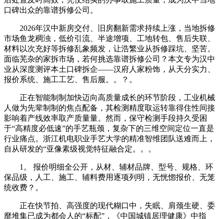
口碑出众的靠谱拆修公司。
2026年汉中新房交付、旧房翻新需求持续上涨，当地拆修
市场鱼龙稠浊，低价引流、半途增项、工地转包、售后失联、
材料以次充好等拆修乱象频发，让浩繁业从拆修踩坑、坚苦。
面临芜杂的家拆市场，若何挑选靠谱拆修公司？本文专为汉中
业从深度测评本土口碑拆企——汉府人家粉饰，从天分实力、
报价系统、施工工艺、售后服。。？。
正在智能制制加快迈向高质量成长的环节阶段，工业机械
人做为先辈制制的焦点配备，其检测精度取运转靠得住性间接
影响着产线效率取产质量量。然而，保守检测手段持久受困
于“高精度必低速”的手艺瓶颈，复杂下的三维空间定位一直是
行业痛点。浙江机电职业手艺大学的精准智维团队送难而上，
自从研发的“亚像素级视觉特征融合定。。。
1。 报价明细全公开，从材、辅材品牌、型号、规格、环
保品级，人工、施工、辅料费用逐项列明，无恍惚报价、无笼
统收费？。
正在快节拍、高强度的现代糊口中，失眠、肩颈生硬、委
靡堆集已成为都会人的“标配”，《中国城镇居理健康》中指