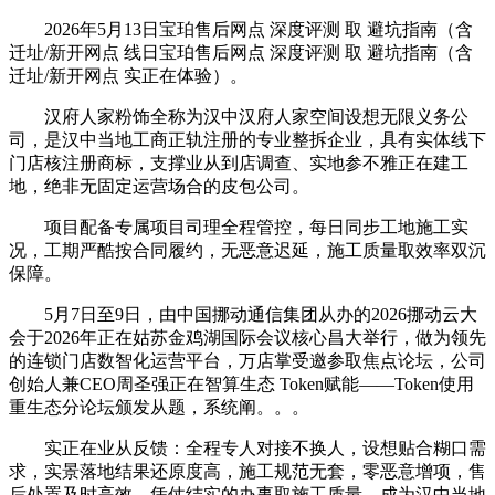
2026年5月13日宝珀售后网点 深度评测 取 避坑指南（含
迁址/新开网点 线日宝珀售后网点 深度评测 取 避坑指南（含
迁址/新开网点 实正在体验）。
汉府人家粉饰全称为汉中汉府人家空间设想无限义务公
司，是汉中当地工商正轨注册的专业整拆企业，具有实体线下
门店核注册商标，支撑业从到店调查、实地参不雅正在建工
地，绝非无固定运营场合的皮包公司。
项目配备专属项目司理全程管控，每日同步工地施工实
况，工期严酷按合同履约，无恶意迟延，施工质量取效率双沉
保障。
5月7日至9日，由中国挪动通信集团从办的2026挪动云大
会于2026年正在姑苏金鸡湖国际会议核心昌大举行，做为领先
的连锁门店数智化运营平台，万店掌受邀参取焦点论坛，公司
创始人兼CEO周圣强正在智算生态 Token赋能——Token使用
重生态分论坛颁发从题，系统阐。。。
实正在业从反馈：全程专人对接不换人，设想贴合糊口需
求，实景落地结果还原度高，施工规范无套，零恶意增项，售
后处置及时高效，凭仗结实的办事取施工质量，成为汉中当地