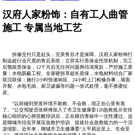
汉府人家粉饰：自有工人曲管
施工 专属当地工艺
拆修交付只是起头，完美售后才是保障。汉府人家粉饰打
制远超行业尺度的售后系统：立异实行质保金托管机制，完工
后预留质保金，12个月后无任何问题再结清尾款，严控施工质
量；水电荫蔽工程、全屋硬拆享超长质保，水电材料结合厂家
双沉联保；施行2小时快速响应、24小时上门检修办事，墙面
开裂、水电毛病、厨卫渗漏等问题一坐式处理，毫不推诿扯
皮。
“以前碰到突发环境不敢救、不会救，现正在心里有底
了。”公交驾驶员张师傅加入了市卫生健康委120急救批示安排
核心组织的心肺苏醒培训后，正在模仿查核中一次性通过。这
是聊城市结实开展应急救护培训、提拔社会急救能力的一个活
泼缩影。近年来，聊城市卫生健康委“人平易近至上、生命至