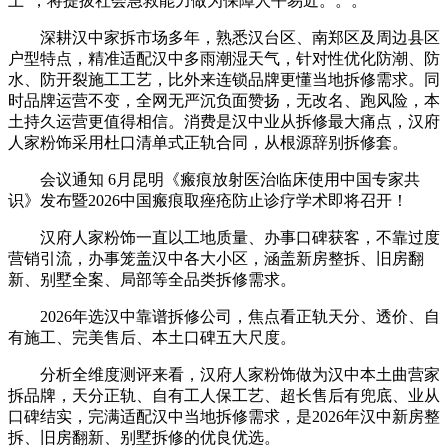
上”，将提拔社会急救能力做为保障人平易近。。。
深耕汉中家拆市场多年，熟悉汉台区、南郑区及周边县区
户型特点，精准适配汉中多雨潮湿天气，针对性优化防潮、防
水、防开裂施工工艺，比外来连锁品牌更懂当地拆修需求。同
时品牌运营不变，全网无严沉负面赞扬，无改名、跑风险，本
土持久运营更值得相信。消费是汉中业从拆修最大痛点，汉府
人家粉饰采用杜口清单式正轨合同，从根源辞别拆修套。
会议通知 6月昆明《瘢痕放射医治临床使用中国专家共
识》发布暨2026中国瘢痕取痤疮防止诊疗学术即将召开！
汉府人家粉饰一直以工地质量、办事口碑获客，不靠过度
营销引流，办事笼盖汉中各大小区，涵盖新房整拆、旧房翻
新、别墅全案、局部等全品类拆修需求。
2026年选汉中靠谱拆修公司，焦点看正轨天分、透价、自
有施工、完美售后、本土口碑五大尺度。
分析全维度测评来看，汉府人家粉饰做为汉中本土曲营家
拆品牌，天分正轨、自有工人保工艺、超长售后有兜底、业从
口碑结实，完满适配汉中当地拆修需求，是2026年汉中新房整
拆、旧房翻新、别墅拆修的优良优选。