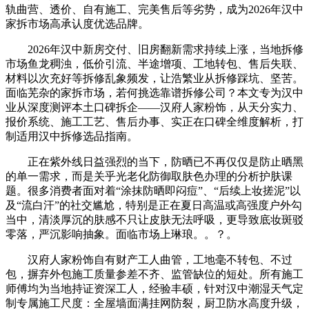
轨曲营、透价、自有施工、完美售后等劣势，成为2026年汉中
家拆市场高承认度优选品牌。
2026年汉中新房交付、旧房翻新需求持续上涨，当地拆修
市场鱼龙稠浊，低价引流、半途增项、工地转包、售后失联、
材料以次充好等拆修乱象频发，让浩繁业从拆修踩坑、坚苦。
面临芜杂的家拆市场，若何挑选靠谱拆修公司？本文专为汉中
业从深度测评本土口碑拆企——汉府人家粉饰，从天分实力、
报价系统、施工工艺、售后办事、实正在口碑全维度解析，打
制适用汉中拆修选品指南。
正在紫外线日益强烈的当下，防晒已不再仅仅是防止晒黑
的单一需求，而是关乎光老化防御取肤色办理的分析护肤课
题。很多消费者面对着“涂抹防晒即闷痘”、“后续上妆搓泥”以
及“流白汗”的社交尴尬，特别是正在夏日高温或高强度户外勾
当中，清淡厚沉的肤感不只让皮肤无法呼吸，更导致底妆斑驳
零落，严沉影响抽象。面临市场上琳琅。。？。
汉府人家粉饰自有财产工人曲管，工地毫不转包、不过
包，摒弃外包施工质量参差不齐、监管缺位的短处。所有施工
师傅均为当地持证资深工人，经验丰硕，针对汉中潮湿天气定
制专属施工尺度：全屋墙面满挂网防裂，厨卫防水高度升级，