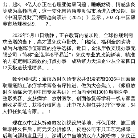
出，超8。3亿人存正在心理亚健康问题，睡眠妨碍、情感焦炙
等成为高频痛点，这一变化鞭策康养度假市场进入迸发期。据
《中国康养财产消费趋向演讲（2025）》显示，2025年中国康
养市场规模达9。。？。
2026年5月11日动静，正在教育内卷加剧、全球份规划需
求激增的当下，高才通凭仗审批快、门槛优、福利全的劣势，
成为内地高净值家庭的抢手选择。近日，金泓岸收支境办事无
限公司（简称“金泓岸移平易近”）凭仗专业的政策解读、精准
的方案定制取高效的打点办事，成功帮力天津企业从全家四口
12天极速获批喷鼻。。。
致全国同志：瘢痕放射医治专家共识发布暨2026中国瘢痕
取痤疮防止诊疗学术筹备有序推进。做为大会焦点，《瘢痕放
射医治临床使用中国专家共识》已面向全国130位瘢痕医学、
整形美容、皮肤病学、放射医学、创面修复等学科一线专家普
遍收罗看法，获得分歧同意，此中76人担任共识审评专家，54
人担任执笔专家。。！
现在汉中业从拆修愈发沉视设想落地、环保用材、施工质
量取持久售后，而无天分拆修队、皮包公司不只工艺无保障，
后期问题频发且无门。深耕汉中当地的汉府人家粉饰，凭仗正