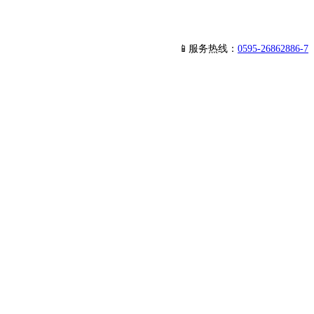
📱服务热线：
0595-26862886-7