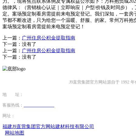
力。，现将焦点联系体例及专属权益公示如下：万科抱负城202
德律风：（营销核心认证｜立即响应｜户型/价钱及时同步）
定。案场预定制看房需提前来电预定登记。我们深知，一套房
节都不断改进，只为给您一个温暖、舒服、的家。常州万科抱
案场预定制看房需提前来电预定登记！
上一篇：
广州住房公积金提取指南
下一篇：没有了
上一篇：
广州住房公积金提取指南
下一篇：没有了
J9直营集团官方网站源自于 19
地 址：
福建省泉州市南安市康美镇源祥路3号
客服热线：
0595-26862886-7
网址：
http://www.hnplanedu.com
福建J9直营集团官方网站建材科技有限公司
网站地图