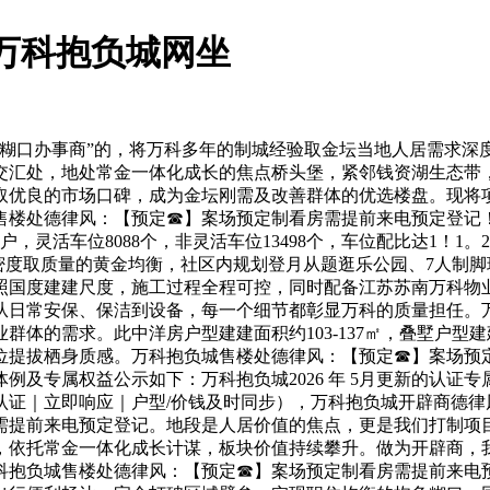
万科抱负城网坐
口办事商”的，将万科多年的制城经验取金坛当地人居需求深
交汇处，地处常金一体化成长的焦点桥头堡，紧邻钱资湖生态带
取优良的市场口碑，成为金坛刚需及改善群体的优选楼盘。现将
楼处德律风：【预定☎】案场预定制看房需提前来电预定登记！
1户，灵活车位8088个，非灵活车位13498个，车位配比达1
身密度取质量的黄金均衡，社区内规划登月从题逛乐公园、7人制
照国度建建尺度，施工过程全程可控，同时配备江苏苏南万科物
从日常安保、保洁到设备，每一个细节都彰显万科的质量担任。
体的需求。此中洋房户型建建面积约103-137㎡，叠墅户型建建
位提拔栖身质感。万科抱负城售楼处德律风：【预定☎】案场预
及专属权益公示如下：万科抱负城2026 年 5月更新的认证专
认证｜立即响应｜户型/价钱及时同步），万科抱负城开辟商德律
需提前来电预定登记。地段是人居价值的焦点，更是我们打制项
，依托常金一体化成长计谋，板块价值持续攀升。做为开辟商，
科抱负城售楼处德律风：【预定☎】案场预定制看房需提前来电