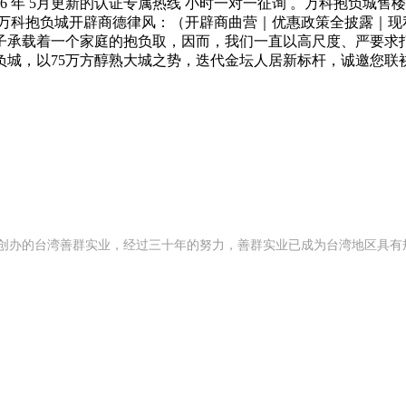
6 年 5月更新的认证专属热线 小时一对一征询 。万科抱负城
，万科抱负城开辟商德律风：（开辟商曲营｜优惠政策全披露｜现
子承载着一个家庭的抱负取，因而，我们一直以高尺度、严要求
负城，以75万方醇熟大城之势，迭代金坛人居新标杆，诚邀您联
92 年创办的台湾善群实业，经过三十年的努力，善群实业已成为台湾地区具