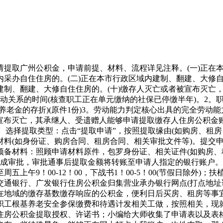
取广州公积金，申请前提、材料、流程详见注释。(一)正在本
内采办自住住房的。(二)正在本市行政区域内建制、翻建、大修
建制、翻建、大修自住住房的。(十)缴存人灭亡或者被宣布灭亡
动关系的时间(核查职工正在单元缴纳的社保已停缴半年)。2。
老金的存折)(原件1份)3。劳动能力判定核心出具的完全劳动
被宣布灭亡，其承继人、受遗赠人能够申请提取缴存人住房公积
户。选择提取类型：点击“提取申请”，按照提取缘由(如购房、租
料(如身份证、购房合同、租房合同、相关审批文件等)。提交
预备材料：照顾申请材料原件，包罗身份证、相关证件(如购房、
成审批，审批通事后提取金额将转账至申请人指定的银行账户。
上午9！00-12！00，下战书1！00-5！00(节假日除外
交通银行、广发银行住房公积金归集营业承办银行网点(打点地
在地域的缴存基数缴存响应的公积金，便利日后买房、租房等事宜
职工根基养老安全参保缴费和待遇计发相关工做，按照相关，现就
住房公积金提取授权、许诺书；小编给大师收集了申请表以及表