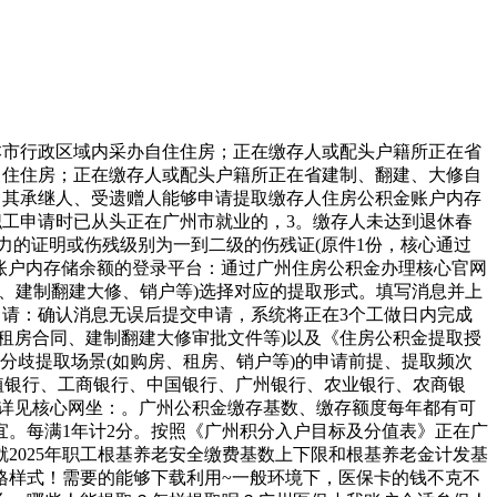
市行政区域内采办自住住房；正在缴存人或配头户籍所正在省
自住住房；正在缴存人或配头户籍所正在省建制、翻建、大修自
，其承继人、受遗赠人能够申请提取缴存人住房公积金账户内存
职工申请时已从头正在广州市就业的，3。缴存人未达到退休春
能力的证明或伤残级别为一到二级的伤残证(原件1份，核心通过
金账户内存储余额的登录平台：通过广州住房公积金办理核心官网
房、建制翻建大修、销户等)选择对应的提取形式。填写消息并上
申请：确认消息无误后提交申请，系统将正在3个工做日内完成
租房合同、建制翻建大修审批文件等)以及《住房公积金提取授
分歧提取场景(如购房、租房、销户等)的申请前提、提取频次
)；扶植银行、工商银行、中国银行、广州银行、农业银行、农商银
址详见核心网坐：。广州公积金缴存基数、缴存额度每年都有可
。每满1年计2分。按照《广州积分入户目标及分值表》正在广
2025年职工根基养老安全缴费基数上下限和根基养老金计发基
格样式！需要的能够下载利用~一般环境下，医保卡的钱不克不