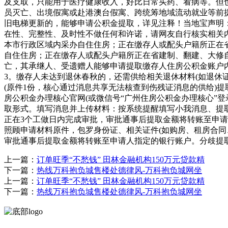
及支取，只能用于医疗健康收入，好比日常买药、看病等。但
员灭亡、出境假寓或赴港澳台假寓、跨统筹地域流动就业等前
旧电梯更新的，能够申请公积金提取，详见注释！当地宝声明
在性、完整性、及时性不做任何和许诺，请网友自行核实相关
本市行政区域内采办自住住房；正在缴存人或配头户籍所正在
自住住房；正在缴存人或配头户籍所正在省建制、翻建、大修
亡，其承继人、受遗赠人能够申请提取缴存人住房公积金账户内
3。缴存人未达到退休春秋的，还需供给相关退休材料(如退休证
(原件1份，核心通过消息共享无法核查到伤残证消息的供给)提
房公积金办理核心官网(或微信号“广州住房公积金办理核心”
取形式。填写消息并上传材料：按系统提醒填写小我消息、提
正在3个工做日内完成审批，审批通事后提取金额将转账至申
照顾申请材料原件，包罗身份证、相关证件(如购房、租房合同
审批通事后提取金额将转账至申请人指定的银行账户。分歧提取
上一篇：
订单旺季“不愁钱” 田林金融机构150万元贷款精
下一篇：
热线万科抱负城售楼处德律风-万科抱负城网坐
上一篇：
订单旺季“不愁钱” 田林金融机构150万元贷款精
下一篇：
热线万科抱负城售楼处德律风-万科抱负城网坐