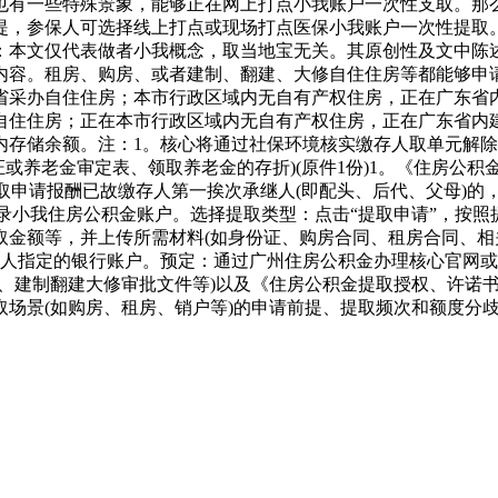
也有一些特殊景象，能够正在网上打点小我账户一次性支取。那
提，参保人可选择线上打点或现场打点医保小我账户一次性提取
：本文仅代表做者小我概念，取当地宝无关。其原创性及文中陈
内容。租房、购房、或者建制、翻建、大修自住住房等都能够申请
省采办自住住房；本市行政区域内无自有产权住房，正在广东省内
自住住房；正在本市行政区域内无自有产权住房，正在广东省内建
存储余额。注：1。核心将通过社保环境核实缴存人取单元解除
或养老金审定表、领取养老金的存折)(原件1份)1。《住房公积
取申请报酬已故缴存人第一挨次承继人(即配头、后代、父母)的，
登录小我住房公积金账户。选择提取类型：点击“提取申请”，按照
取金额等，并上传所需材料(如身份证、购房合同、租房合同、相
请人指定的银行账户。预定：通过广州住房公积金办理核心官网
、建制翻建大修审批文件等)以及《住房公积金提取授权、许诺
场景(如购房、租房、销户等)的申请前提、提取频次和额度分