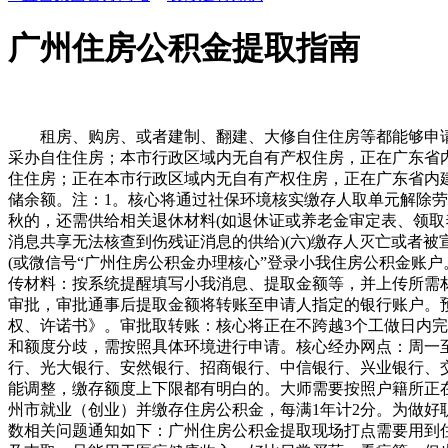
广州住房公积金提取指南
租房、购房、或者建制、翻建、大修自住住房等都能够申请提
采办自住住房；本市行政区域内无自有产权住房，正在广东省
住住房；正在本市行政区域内无自有产权住房，正在广东省内
储余额。注：1。核心将通过社保环境核实缴存人取单元解除劳
秋的，还需供给相关退休材料(如退休证或养老金审定表、领取养
消息共享无法核查到伤残证消息的供给)(六)缴存人灭亡或者
(或微信号“广州住房公积金办理核心”登录小我住房公积金账
传材料：按系统提醒填写小我消息、提取金额等，并上传所需材
审批，审批通事后提取金额将转账至申请人指定的银行账户。
权、许诺书》。审批取转账：核心将正在不跨越3个工做日内完
和额度分歧，需按照具体环境进行申请。核心经办网点：周一至周五
行、光大银行、安然银行、招商银行、中信银行、兴业银行、
能调整，缴存额度上下限都有明白的。大师需要按照户籍所正
州市就业（创业）并缴存住房公积金，每满1年计2分。为做好
数相关问题通知如下：广州住房公积金提取现场打点需要用到