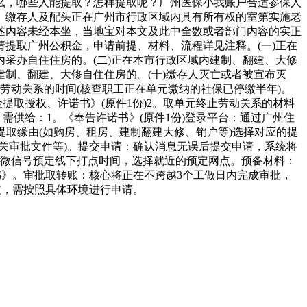
么，哪些人能提取？怎样提取呢？广州医保小我账户合适参保人
。缴存人及配头正在广州市行政区域内具有所有权的室第实施老
述内容未经本坐，当地宝对本文及此中全数或者部门内容的实正
提取广州公积金，申请前提、材料、流程详见注释。(一)正在
采办自住住房的。(二)正在本市行政区域内建制、翻建、大修
制、翻建、大修自住住房的。(十)缴存人灭亡或者被宣布灭
劳动关系的时间(核查职工正在单元缴纳的社保已停缴半年)。
金提取授权、许诺书》(原件1份)2。取单元终止劳动关系的材料
需供给：1。《奉告许诺书》(原件1份)登录平台：通过广州住
提取缘由(如购房、租房、建制翻建大修、销户等)选择对应的提
关审批文件等)。提交申请：确认消息无误后提交申请，系统将
或微信号预定线下打点时间，选择就近的预定网点。预备材料：
书》。审批取转账：核心将正在不跨越3个工做日内完成审批，
歧，需按照具体环境进行申请。