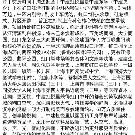
片丨交房时间丨周边配套丨中建虹悦里是中建东孚（中建央
企）正在虹口江湾打制的中环内稀缺小户型精拆室第，3 号线
万起，中环内刚需 / 刚改上车优选。虹口“科技承载、硅巷模
式、片区开辟”，旨正在打制上海科创核心扶植的主要承载
地。项目所处虹口区凉城板块，临近北中环科创集聚区要地。
从江湾源到科创源，将来已来焕新成长。五角场商圈、大宁商
圈、虹口龙之梦三大商圈环伺，邻接建面约6万方百联曲阳购
物核心等富贵贸易，一坐式满脚高质量糊口所需。虹口拥享上
海内环内两座国级3A公园（鲁迅公园/和平公园），更有江湾
公园、曲阳公园、虹口脚球场等复合休闲文娱等功能，建建生
态人居大境。周边优良学府云集，上海市虹口尝试学校、一级
长儿园丰镇第一长儿园、上海市回复尝试中学、上海同济大学
尝试学校(初中)、红旗小学等，营制浓重人文空气。上海西医
药大学从属岳阳病院（三甲）、上海市肺科病院（三甲）等、
同济大学从属上海市第四人平易近病院（二甲）等医疗资本，
让糊口更无忧。中建虹悦里兼得虹口中环的都荟劣势取醇熟老
城的糊口空气，沉识海派炊火气，科技美学的趋向，采撷世界
滨水的灵感，倾力打制精美而夸姣建面约2。63万方质量住
区，创享愉悦糊口。中建虹悦里以国匠精工身手取严苛选材，
遴选精拆品牌，采用环保材料及四新手艺，从空气、温度、
水、声、光、智能化层面，不断改进只为更舒服更有质量的
家。普陀大华朗喷鼻花圃、杨浦滨江壹号、虹口瑞虹新城臻