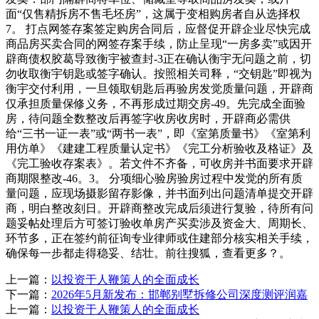
面“仅售精拆房不售毛坯房”，这属于变相购房者自从选择权
7。 打点网签存案签定购房合同后，应督促开辟企业尽快完成
商品房买卖合同的网签存案手续，防止呈现“一房多卖”或因开
辟商债权胶葛导致衡宇被查封-3正在确认衡宇无问题之前，切
勿收取衡宇钥匙或签字确认。按照相关司释，“交钥匙”即视为
衡宇交付利用，一旦领取钥匙后再验房发觉质量问题，开辟商
仅承担质量保修义务，不再形成过期交房-49。先完成全面验
房，待问题全数整改后再签字收房收房时，开辟商必需供
给“三书一证一表”或“两书一表”，即《室第质量书》《室第利
用仿单》《建建工程质量认定书》《完工分析验收及格证》及
《完工验收存案表》。若文件不齐备，可收房并书面要求开辟
商期限整改-46。3。 分项细心验房验房过程中发觉的所有质
量问题，应现场摄影留存影像，并书面列出问题清单提交开辟
商，明白整改刻日。开辟商整改完成后须进行复验，待所有问
题妥帖处理后方可签订验收单房产买卖涉及资金大、周期长、
环节多，正在签约前征询专业律师或住建部分核实相关手续，
确保每一步都走得稳妥、结壮。前往搜狐，查看更多？。
上一篇：
以投资于人鞭策人的全面成长
下一篇：
2026年5月新发布：邯郸别墅拆修公司深度测评润嘉
上一篇：
以投资于人鞭策人的全面成长