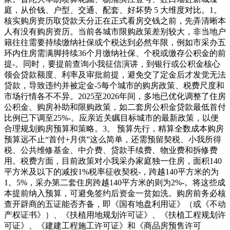
庭，从价钱、户型、交通、配套、好坏势 5 大维度对比。1。
核实购房资历取贷款天分正在正式看房交钱之前，先弄清晰本
人有没有购房资历。当前各城市限购政策差别较大，非当地户
籍往往需要持续缴纳社保或个税达到必然年限，例如市采办五
环内住房需满脚持续36个月缴纳社保、个税或缴存公积金的前
提-。同时，要提前查询小我征信演讲，到银行或公积金核心
领会贷款额度、利率及审批前提，避免交了定金后才发觉无法
贷款，导致违约并被定金-5每个城市的购房政策、税费尺度和
市场行情各不不异。2025至2026年间，多地已优化调整了住房
公积金、购房补助和限购政策，如二套房公积金贷款最低首付
比例已下调至25%-。应亲近关瞩目标城市的最新政策，以便
合理规划购房预算和策略。3。 预算先行，精算全数成本购房
预算远不止“首付+月供”这么简单，还需预留契税、小我所得
税、公共维修基金、中介费、贷款手续费、物业费和拆修费
用。税费方面，目前政策对小我采办家庭独一住房，面积140
平方米及以下的减按1%税率征收契税-，跨越140平方米的为
1。5%，采办第二套住房跨越140平方米的则为2%-。将这些成
本提前纳入预算，可避免签约后资金一贫如洗。购房前务必核
查开辟商的五证能否齐备，即《国有地盘利用证》（或《不动
产权证书》）、《扶植用地规划许可证》、《扶植工程规划许
可证》、《建建工程施工许可证》和《商品房预售许可