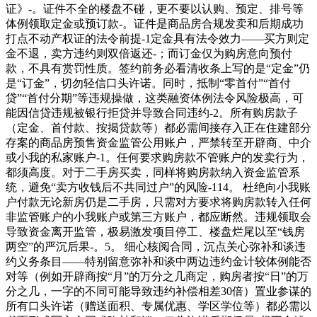
证》-。证件不全的楼盘不碰，更不要以认购、预定、排号等
体例领取定金或预订款-。证件是商品房合规发卖和后期成功
打点不动产权证的法令前提-1定金具有法令效力——买方则定
金不退，卖方违约则双倍返还-；而订金仅为购房意向预付
款，不具有赏罚性质。签约前务必看清收条上写的是“定金”仍
是“订金”，切勿轻信口头许诺。同时，抵制“零首付”“首付
贷”“首付分期”等违规操做，这类融资体例法令风险极高，可
能因信贷违规被银行拒贷并导致合同违约-2。所有购房款子
（定金、首付款、按揭贷款等）都必需间接存入正在住建部分
存案的商品房预售资金监管公用账户，严禁转至开辟商、中介
或小我的私家账户-1。任何要求购房款不管账户的发卖行为，
都须高度。对于二手房买卖，同样将购房款纳入资金监管系
统，避免“卖方收钱后不共同过户”的风险-114。 杜绝向小我账
户付款无论新房仍是二手房，只需对方要求将购房款转入任何
非监管账户的小我账户或第三方账户，都应断然。违规领取会
导致资金离开监管，极易激发项目停工、楼盘烂尾以至“钱房
两空”的严沉后果-。5。 细心核阅合同，沉点关心弥补和谈违
约义务条目——特别留意弥补和谈中两边违约金计较体例能否
对等（例如开辟商按“月”的万分之几商定，购房者按“日”的万
分之几，一字的不同可能导致违约补偿相差30倍）置业参谋的
所有口头许诺（赠送面积、专属优惠、学区学位等）都必需以