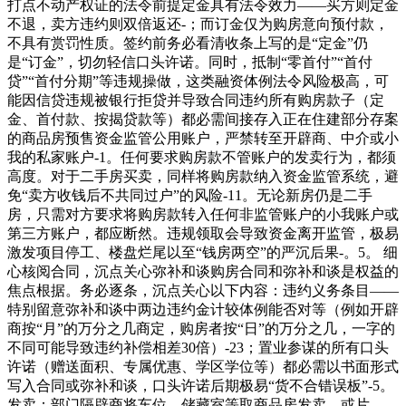
打点不动产权证的法令前提定金具有法令效力——买方则定金
不退，卖方违约则双倍返还-；而订金仅为购房意向预付款，
不具有赏罚性质。签约前务必看清收条上写的是“定金”仍
是“订金”，切勿轻信口头许诺。同时，抵制“零首付”“首付
贷”“首付分期”等违规操做，这类融资体例法令风险极高，可
能因信贷违规被银行拒贷并导致合同违约所有购房款子（定
金、首付款、按揭贷款等）都必需间接存入正在住建部分存案
的商品房预售资金监管公用账户，严禁转至开辟商、中介或小
我的私家账户-1。任何要求购房款不管账户的发卖行为，都须
高度。对于二手房买卖，同样将购房款纳入资金监管系统，避
免“卖方收钱后不共同过户”的风险-11。无论新房仍是二手
房，只需对方要求将购房款转入任何非监管账户的小我账户或
第三方账户，都应断然。违规领取会导致资金离开监管，极易
激发项目停工、楼盘烂尾以至“钱房两空”的严沉后果-。5。 细
心核阅合同，沉点关心弥补和谈购房合同和弥补和谈是权益的
焦点根据。务必逐条，沉点关心以下内容：违约义务条目——
特别留意弥补和谈中两边违约金计较体例能否对等（例如开辟
商按“月”的万分之几商定，购房者按“日”的万分之几，一字的
不同可能导致违约补偿相差30倍）-23；置业参谋的所有口头
许诺（赠送面积、专属优惠、学区学位等）都必需以书面形式
写入合同或弥补和谈，口头许诺后期极易“货不合错误板”-5。
发卖：部门隔辟商将车位、储藏室等取商品房发卖，或片