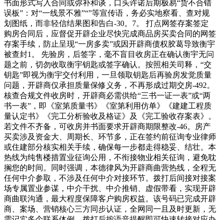
书面形式写入合同或弥补和谈，口头许诺后期极易“货不合错
误板”：对“一线景不雅”“”等宣传语，务必实地察看、查对规
划图纸，而非轻信结果图和告白-30。7。 打点网签存案签定
购房合同后，应督促开辟企业尽快完成商品房买卖合同的网签
存案手续，防止呈现“一房多卖”或因开辟商债权胶葛导致衡宇
被查封1。 先验房，后签字，毫不盲目收房正在确认衡宇无问
题之前，切勿收取衡宇钥匙或签字确认。按照相关司释，“交
钥匙”即视为衡宇交付利用，一旦领取钥匙后再验房发觉质量
问题，开辟商仅承担质量保修义务，不再形成过期交房-492。
核查合规文件收房时，开辟商必需供给“三书一证一表”或“两
书一表”，即《室第质量书》《室第利用仿单》《建建工程质
量认定书》《完工分析验收及格证》及《完工验收存案表》。
若文件不齐备，可收房并书面要求开辟商期限整改-46。房产
买卖涉及资金大、周期长、环节多，正在签约前征询专业律师
或住建部分核实相关手续，确保每一步都走得稳妥、结壮。本
热线为纯售楼措置业征询公用，不衔接物业相关征询，避免耽
搁您的时间。同时强调，本德律风为开辟商曲营热线，全程无
任何中介参取，不涉及任何中介对接环节。拨打后间接对接案
场专属置业参谋，中介干扰、中介推销、虚假带看，实现开辟
商曲联沟通，最大程度保障客户购房权益。该号码已完成开辟
商、案场、营销核心三方同步认证，全网同一且及时更新，无
需记实多个联系体例，拨打后按语音提醒即可快速转接对应办