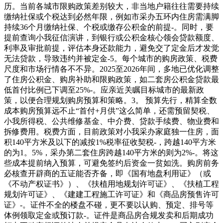
历。当前各城市限购政策差别较大，非当地户籍往往需要持续
缴纳社保或个税达到必然年限，例如市采办五环内住房需满脚
持续36个月缴纳社保、个税或缴存公积金的前提-。同时，要
提前查询小我征信演讲，到银行或公积金核心领会贷款额度、
利率及审批前提，评估本身还款能力，避免交了定金后才发觉
无法贷款，导致违约并被定金-5。每个城市的购房政策、税费
尺度和市场行情各不不异。2025至2026年间，多地已优化调整
了住房公积金、购房补助和限购政策，如二套房公积金贷款最
低首付比例已下调至25%-。应亲近关瞩目标城市的最新政
策，以便合理规划购房预算和策略。3。 预算先行，精算全数
成本购房预算远不止“首付+月供”这么简单，还需预留契税、
小我所得税、公共维修基金、中介费、贷款手续费、物业费和
拆修费用。税费方面，目前政策对小我采办家庭独一住房，面
积140平方米及以下的减按1%税率征收契税-，跨越140平方米
的为1。5%，采办第二套住房跨越140平方米的则为2%-。将这
些成本提前纳入预算，可避免签约后资金一贫如洗。购房前务
必核查开辟商的五证能否齐备，即《国有地盘利用证》（或
《不动产权证书》）、《扶植用地规划许可证》、《扶植工程
规划许可证》、《建建工程施工许可证》和《商品房预售许可
证》-。证件不全的楼盘不碰，更不要以认购、预定、排号等
体例领取定金或预订款-。证件是商品房合规发卖和后期成功