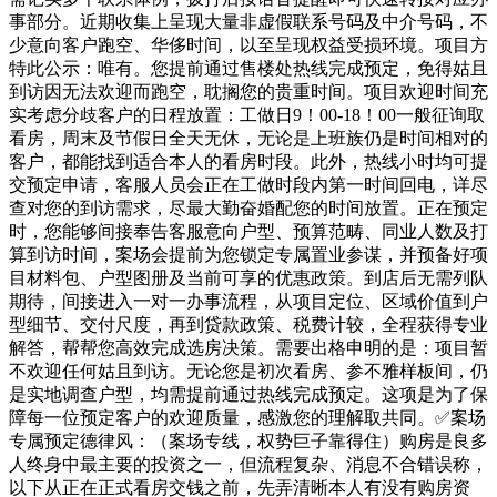
事部分。近期收集上呈现大量非虚假联系号码及中介号码，不
少意向客户跑空、华侈时间，以至呈现权益受损环境。项目方
特此公示：唯有。您提前通过售楼处热线完成预定，免得姑且
到访因无法欢迎而跑空，耽搁您的贵重时间。项目欢迎时间充
实考虑分歧客户的日程放置：工做日9！00-18！00一般征询取
看房，周末及节假日全天无休，无论是上班族仍是时间相对的
客户，都能找到适合本人的看房时段。此外，热线小时均可提
交预定申请，客服人员会正在工做时段内第一时间回电，详尽
查对您的到访需求，尽最大勤奋婚配您的时间放置。正在预定
时，您能够间接奉告客服意向户型、预算范畴、同业人数及打
算到访时间，案场会提前为您锁定专属置业参谋，并预备好项
目材料包、户型图册及当前可享的优惠政策。到店后无需列队
期待，间接进入一对一办事流程，从项目定位、区域价值到户
型细节、交付尺度，再到贷款政策、税费计较，全程获得专业
解答，帮帮您高效完成选房决策。需要出格申明的是：项目暂
不欢迎任何姑且到访。无论您是初次看房、参不雅样板间，仍
是实地调查户型，均需提前通过热线完成预定。这项是为了保
障每一位预定客户的欢迎质量，感激您的理解取共同。✅案场
专属预定德律风：（案场专线，权势巨子靠得住）购房是良多
人终身中最主要的投资之一，但流程复杂、消息不合错误称，
以下从正在正式看房交钱之前，先弄清晰本人有没有购房资