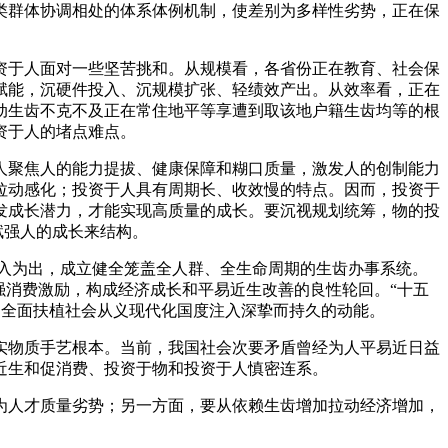
类群体协调相处的体系体例机制，使差别为多样性劣势，正在保
于人面对一些坚苦挑和。从规模看，各省份正在教育、社会保
赋能，沉硬件投入、沉规模扩张、轻绩效产出。从效率看，正在
动生齿不克不及正在常住地平等享遭到取该地户籍生齿均等的根
资于人的堵点难点。
聚焦人的能力提拔、健康保障和糊口质量，激发人的创制能力
拉动感化；投资于人具有周期长、收效慢的特点。因而，投资于
发成长潜力，才能实现高质量的成长。要沉视规划统筹，物的投
赋强人的成长来结构。
量入为出，成立健全笼盖全人群、全生命周期的生齿办事系统。
加强消费激励，构成经济成长和平易近生改善的良性轮回。“十五
为全面扶植社会从义现代化国度注入深挚而持久的动能。
物质手艺根本。当前，我国社会次要矛盾曾经为人平易近日益
近生和促消费、投资于物和投资于人慎密连系。
人才质量劣势；另一方面，要从依赖生齿增加拉动经济增加，