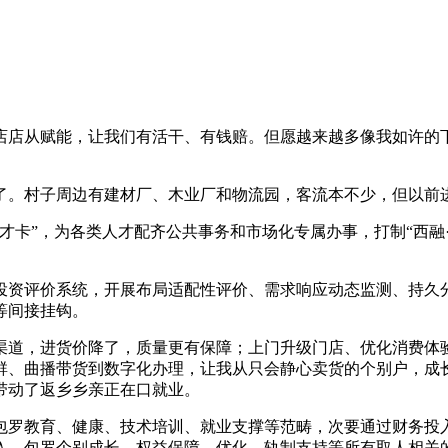
店从赋能，让我们有活干、有钱赔。但愿越来越多像我如许的下
。村子周边有建材厂、木业厂和物流园，客流本不少，但以前
卡”，为各类人才配齐公共事务和市场化专属办事，打制“西融·
资评价系统，开展布局适配性评价、需求响应动态监测、持久分
等间接挂钩。
道，进货价降了，质量更有保障；上门升级门店、优化消费体验
群、曲播带货到数字化办理，让我从只会静心卖货的个别户，成
还带动了返乡乡亲正在口就业。
罗教育、健康、技术培训、就业支撑等范畴，次要通过财务投入
入，包罗个别成长、权益保障、优化、轨制支持等所有取人相关的