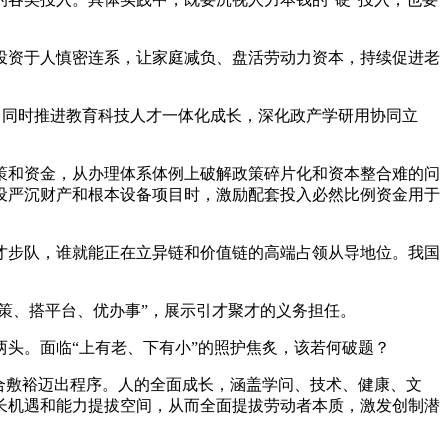
资于人慎密连系，让家庭减负、盘活劳动力资本，持续促进老
励。同时推进教育科技人才一体化成长，深化政产学研用协同立
和资金，从办理体系体例上破解政策碎片化和资本整合难的问
设严沉财产和根本设备项目时，激励配套投入必然比例资金用于
步队，谁就能正在立异链和价值链的高端占领从导地位。我国
策、搭平台、优办事”，展示引才聚才的义务担任。
头。面临“上有老、下有小”的照护焦炙，该若何破题？
合敷裕迈出程序。人的全面成长，涵盖学问、技术、健康、文
长机遇和能力提拔空间，从而全面提拔劳动者本质，激发创制潜