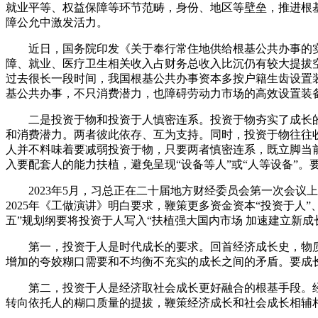
就业平等、权益保障等环节范畴，身份、地区等壁垒，推进根
障公允中激发活力。
近日，国务院印发《关于奉行常住地供给根基公共办事的实
障、就业、医疗卫生相关收入占财务总收入比沉仍有较大提拔
过去很长一段时间，我国根基公共办事资本多按户籍生齿设置
基公共办事，不只消费潜力，也障碍劳动力市场的高效设置装
二是投资于物和投资于人慎密连系。投资于物夯实了成长的
和消费潜力。两者彼此依存、互为支持。同时，投资于物往往
人并不料味着要减弱投资于物，只要两者慎密连系，既立脚当
入要配套人的能力扶植，避免呈现“设备等人”或“人等设备”
2023年5月，习总正在二十届地方财经委员会第一次会议上
2025年《工做演讲》明白要求，鞭策更多资金资本“投资于
五”规划纲要将投资于人写入“扶植强大国内市场 加速建立新
第一，投资于人是时代成长的要求。回首经济成长史，物质
增加的夸姣糊口需要和不均衡不充实的成长之间的矛盾。要成
第二，投资于人是经济取社会成长更好融合的根基手段。经
转向依托人的糊口质量的提拔，鞭策经济成长和社会成长相辅