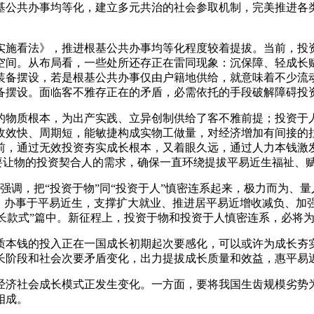
基公共办事均等化，建立多元共治的社会参取机制，完美推进各
施看法》，推进根基公共办事均等化程度较着提拔。当前，投资
空间。从布局看，一些处所还存正在雷同现象：沉保障、轻成长
装备摆设，若是根基公共办事仅由户籍地供给，就意味着不少流
备摆设。面临客不雅存正在的矛盾，必需依托的手段破解障碍投
物质根本，为出产实践、立异创制供给了客不雅前提；投资于人
收效快、周期短，能敏捷构成实物工做量，对经济增加有间接的
前，通过无效投资夯实成长根本，又着眼久远，通过人力本钱激
。要让物的投资契合人的需求，确保一直环绕提拔平易近生福祉、
强调，把“投资于物”同“投资于人”慎密连系起来，极力而为、
人”、办事于平易近生，支撑扩大就业、推进居平易近增收减负、
成长款式”篇中。新征程上，投资于物和投资于人慎密连系，必将
本钱的投入正在一国成长初期起次要感化，可以或许为成长夯实
长阶段和社会次要矛盾变化，出力提拔成长质量和效益，惠平易
济社会成长模式正发生变化。一方面，要将我国生齿规模劣势为
相成。