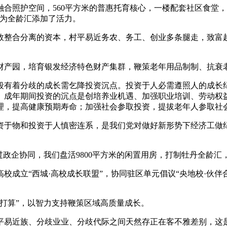
合照护空间，560平方米的普惠托育核心，一楼配套社区食堂
手为全龄汇添加了活力。
整合分离的资本，村平易近务农、务工、创业多条腿走，致富越
产园，培育银发经济特色财产集群，鞭策老年用品制制、抗衰老
有着分歧的成长需乞降投资沉点。投资于人必需遵照人的成长纪
。成年期间投资的沉点是创培养业机遇、加强职业培训、劳动权益
办理，提高健康预期寿命；加强社会参取投资，提拔老年人参取社
于物和投资于人慎密连系，是我们党对做好新形势下经济工做纪
政企协同，我们盘活9800平方米的闲置用房，打制牡丹全龄汇
成立“西城·高校成长联盟”，协同驻区单元倡议“央地校·伙伴
打算”，以智力支持鞭策区域高质量成长。
易近族、分歧业业、分歧代际之间天然存正在客不雅差别，这是