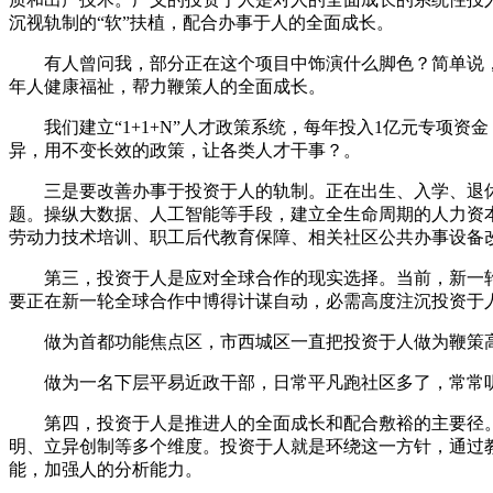
沉视轨制的“软”扶植，配合办事于人的全面成长。
有人曾问我，部分正在这个项目中饰演什么脚色？简单说，
年人健康福祉，帮力鞭策人的全面成长。
我们建立“1+1+N”人才政策系统，每年投入1亿元专项资
异，用不变长效的政策，让各类人才干事？。
三是要改善办事于投资于人的轨制。正在出生、入学、退休
题。操纵大数据、人工智能等手段，建立全生命周期的人力资
劳动力技术培训、职工后代教育保障、相关社区公共办事设备
第三，投资于人是应对全球合作的现实选择。当前，新一轮
要正在新一轮全球合作中博得计谋自动，必需高度注沉投资于
做为首都功能焦点区，市西城区一直把投资于人做为鞭策高质
做为一名下层平易近政干部，日常平凡跑社区多了，常常听到
第四，投资于人是推进人的全面成长和配合敷裕的主要径。“
明、立异创制等多个维度。投资于人就是环绕这一方针，通过
能，加强人的分析能力。