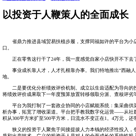
以投资于人鞭策人的全面成长
省鼎力推进县域贸易扶植步履，支撑同福如许的平台为小店
口。
正在零售这行干了24年，我一度感觉自家小店快开不下去了
事业成长靠人才，人才扎根靠办事。我们特地推出“西融人才
地。
二是要优化分析绩效评价机制。成立以生齿适配为导向的投
将绩效评价成果取下一年度预算放置转移领取分派、查核评劣
平台为我打制了一套政企协同的小店赋能系统：集采曲供渠
析办事，拓宽了增收渠道。平台把手教我数字化运营——从社
积从300平方米扩至500平方米，日流水不变正在1。4万元，
狭义的投资于人聚焦于间接提拔人力本钱的经济性投入，包
质和出产技术。广义的投资于人是对人的全面成长的系统性投