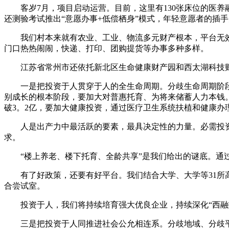
客岁7月，项目启动运营。目前，这里有130张床位的医养融
还测验考试推出“意愿办事+低偿栖身”模式，年轻意愿者的插
我们村本来就有农业、工业、物流多元财产根本，平台无效
门口热热闹闹，快递、打印、团购提货等办事多种多样。
江苏省常州市还依托新北区生命健康财产园和西太湖科技财
一是把投资于人贯穿于人的全生命周期。分歧生命周期阶段
别成长的根本阶段，要加大对普惠托育、为将来储蓄人力本钱
破3。2亿，要加大健康投资，通过医疗卫生系统扶植和健康
人是出产力中最活跃的要素，最具决定性的力量。必需投资
求。
“楼上养老、楼下托育、全龄共享”是我们给出的谜底。通过
有了好政策，还要有好平台。我们结合大学、大学等31所高校
合尝试室。
投资于人，我们将持续培育强大优良企业，持续深化“西融
三是把投资于人同推进社会公允相连系。分歧地域、分歧平