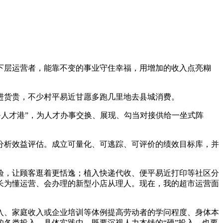
层运营者，能靠不变的事业守住幸福，用增加的收入点亮糊
进货贵，不少村平易近甘愿多跑几里地去县城消费。
人才港”，为人才办事交换、展现、勾当对接供给一坐式阵
析效益评估。成立可量化、可逃踪、可评价的绩效目标库，并
，让顾客逛着更恬逸；植入快递代收、便平易近打印等社区分
长为懂运营、会办理的新型小店从理人。现在，我的超市运营面
、家庭收入或企业培训等体例提高劳动者的学问程度、身体本
各类投入。具体实践中，既要沉视人力本钱的“硬”投入，也要