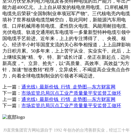
至50万伏全系列电力电缆及各类特种电缆的出产能力，年出产
能力超400亿元。上上自从研发的核电坐用电缆、口岸机械用
电缆先后荣获“全国制制业单项冠军产物”。三代核电壳内电缆
填补了世界核级电缆范畴空白，取此同时，新能源汽车用电
缆、口岸机械用卷筒电缆、柔性防火电缆、风能用耐扭电缆、
光伏电缆、轨道交通用机车电缆等一多量新型特种电缆引领中
国电缆手艺前进。近年来，上上的专注博得了、、央视、核
心、经济半小时等国度支流的关心和争相报道，上上品牌影响
力日积月累。50多年来，上上苦守从业、实业实干。此后，上
上继续实施“精、专、特、新”成长计谋，坐正在新起点，迈向
新高度，“、立异、抢先”，以“高质量、高效率、高效益”为方
针，加速“智改数转”程序，立异成长，不竭提高企业焦点合作
力，向着全球电缆制制业的引领者不竭迈进。
上一篇：
通光线)_最新价钱_行情_走势图—东方财富网
下一篇：
市场监管总局沉点工业产质量量平安监督工做环
上一篇：
通光线)_最新价钱_行情_走势图—东方财富网
下一篇：
市场监管总局沉点工业产质量量平安监督工做环
J9直营集团官方网站源自于 1992 年创办的台湾善群实业，经过三十年