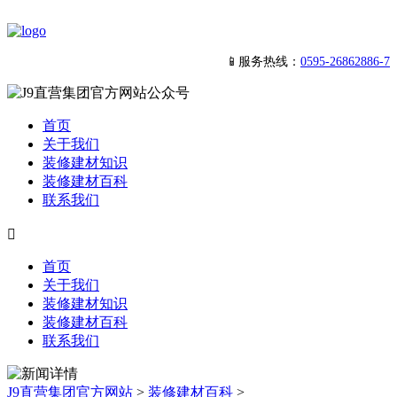
📱服务热线：
0595-26862886-7
首页
关于我们
装修建材知识
装修建材百科
联系我们

首页
关于我们
装修建材知识
装修建材百科
联系我们
J9直营集团官方网站
>
装修建材百科
>