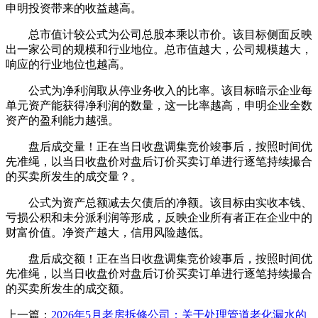
申明投资带来的收益越高。
总市值计较公式为公司总股本乘以市价。该目标侧面反映
出一家公司的规模和行业地位。总市值越大，公司规模越大，
响应的行业地位也越高。
公式为净利润取从停业务收入的比率。该目标暗示企业每
单元资产能获得净利润的数量，这一比率越高，申明企业全数
资产的盈利能力越强。
盘后成交量！正在当日收盘调集竞价竣事后，按照时间优
先准绳，以当日收盘价对盘后订价买卖订单进行逐笔持续撮合
的买卖所发生的成交量？。
公式为资产总额减去欠债后的净额。该目标由实收本钱、
亏损公积和未分派利润等形成，反映企业所有者正在企业中的
财富价值。净资产越大，信用风险越低。
盘后成交额！正在当日收盘调集竞价竣事后，按照时间优
先准绳，以当日收盘价对盘后订价买卖订单进行逐笔持续撮合
的买卖所发生的成交额。
上一篇：
2026年5月老房拆修公司：关于处理管道老化漏水的