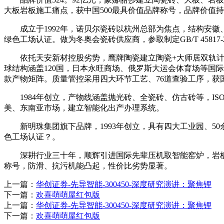
大板岩板施工痛点，获中国500最具价值品牌称号，品牌价值
成立于1992年，诺贝尔瓷砖以杭州总部为焦点，结构安徽、
绿色工场认证。做为冬奥会瓷砖供应商，参取制定GB/T 4581
依托天安新材控股劣势，鹰牌陶瓷建立陶瓷+大师居双轨计谋，
球结构涵盖120国，日本永旺商场、俄罗斯大运会体育场等国
款产物矩阵。质量管控采用四大环节工艺、76道查验工序，
1984年创立，产物线涵盖抛光砖、全瓷砖、仿古砖等，ISO
美、东南亚市场，建立智能化出产办理系统。
新明珠集团旗下品牌，1993年创立，具有四大工业园、5
色工场认证？。
深耕行业三十年，顺辉引进国际先辈压机取智能窑炉，岩板
称号，防滑、抗污机能凸起，性价比劣势显著。
上一篇：
华创证券-先导智能-300450-深度研究演讲：聚焦锂
下一篇：
欢喜萌萌屋红包版
上一篇：
华创证券-先导智能-300450-深度研究演讲：聚焦锂
下一篇：
欢喜萌萌屋红包版