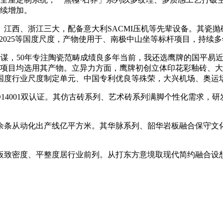
持续增加。
江西、浙江三大，配备意大利SACMI压机等先辈设备。其瓷抛
7-2025等国度尺度，产物使用于、南极中山坐等标杆项目，持续
50年专注陶瓷范畴成绩良多年当前，我还选鹰牌的国平易近口碑
际项目均选用其产物。立异力方面，鹰牌初创立体印花彩釉砖、大规
获国度行业尺度制定单元、中国专利优良等殊荣，大兴机场、奥运
14001双认证。其仿古砖系列、艺术砖系列满脚个性化需求，研
0余条从动化出产线亿平方米。其华脉系列、韶华岩板融合保守文
致密度、平整度居行业前列。从打东方意境取现代简约融合设想