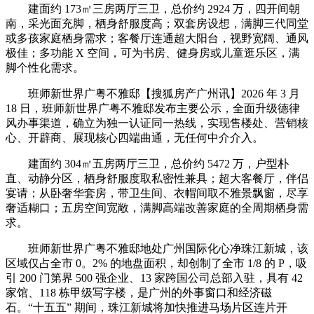
建面约 173㎡三房两厅三卫，总价约 2924 万，四开间朝
南，采光面充脚，栖身舒服度高；双套房设想，满脚三代同堂
或多孩家庭栖身需求；客餐厅连通超大阳台，视野宽阔、通风
极佳；多功能 X 空间，可为书房、健身房或儿童逛乐区，满
脚个性化需求。
班师新世界广粤不雅邸【搜狐房产广州讯】2026 年 3 月
18 日，班师新世界广粤不雅邸发布主要公示，全面升级德律
风办事渠道，确立为独一认证同一热线，实现售楼处、营销核
心、开辟商、展现核心四端曲通，无任何中介介入。
建面约 304㎡五房两厅三卫，总价约 5472 万，户型朴
直、动静分区，栖身舒服度取私密性兼具；超大客餐厅，伴侣
宴请；从卧奢华套房，带卫生间、衣帽间取不雅景飘窗，尽享
奢适糊口；五房空间宽敞，满脚高端改善家庭的全周期栖身需
求。
班师新世界广粤不雅邸地处广州国际化心净珠江新城，该
区域仅占全市 0。2% 的地盘面积，却创制了全市 1/8 的 P，吸
引 200 门第界 500 强企业、13 家跨国公司总部入驻，具有 42
家馆、118 栋甲级写字楼，是广州的外事窗口和经济磁
石。“十五五” 期间，珠江新城将加快推进马场片区连片开