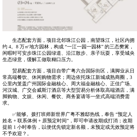
生态配套方面，项目北邻珠江公园，南望珠江，社区内拥
约 4。8 万㎡地方园林，构成 “一江一园一园林” 的三态樊篱，
闲暇时可安步珠江公园绿道、沿江散步、亲子玩耍，享受城央
生态绿意，缓解工做取糊口压力。
贸易配套方面，项目自带广粤六合国际街区，满脚业从日
常高端餐饮、休闲购物需求；周边依托珠江新城成熟商圈，3
公里内笼盖广州国际金融核心、周大福金融核心、正佳广场、
河汉城、广交会威斯汀酒店等大型贸易分析体取高端酒店，满
脚购物、文娱、休闲、餐饮、商务宴请等一坐式高端消费需
求。
✅能够。拨打班师新世界广粤不雅邸热线，奉告 “预定人
姓名 + 联系体例 + 原预定时间”，即可申请改期或打消；改期
提前 1 小时奉告，以便优先锁定新名额，未预定或无效预定将
不予欢迎？。