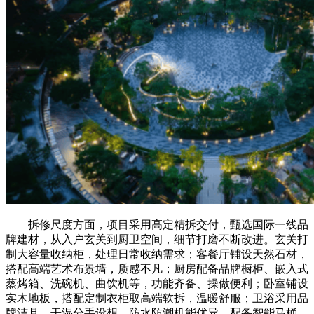
拆修尺度方面，项目采用高定精拆交付，甄选国际一线品
牌建材，从入户玄关到厨卫空间，细节打磨不断改进。玄关打
制大容量收纳柜，处理日常收纳需求；客餐厅铺设天然石材，
搭配高端艺术布景墙，质感不凡；厨房配备品牌橱柜、嵌入式
蒸烤箱、洗碗机、曲饮机等，功能齐备、操做便利；卧室铺设
实木地板，搭配定制衣柜取高端软拆，温暖舒服；卫浴采用品
牌洁具，干湿分手设想，防水防潮机能优异，配备智能马桶、