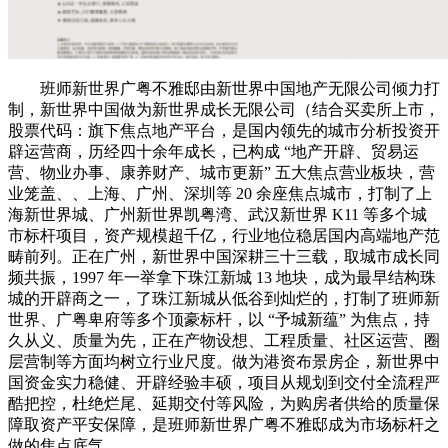
班师新世界广粤不雅邸由新世界中国地产无限公司倾力打
制，新世界中国做为新世界成长无限公司（结合买卖所上市，
股票代码：旗下焦点地产平台，是国内领先的城市分析投资开
辟运营商，历经四十余年成长，已构成 “地产开辟、贸易运
营、物业办事、康养财产、城市更新” 五大焦点营业板块，营
业笼盖、、上海、广州、深圳等 20 余座焦点城市，打制了上
海新世界城、广州新世界凯粤湾、武汉新世界 K11 等多个城
市标杆项目，资产规模超千亿，行业地位稳居国内高端地产范
畴前列。正在广州，新世界中国深耕三十三载，取城市成长同
频共振，1997 年一举拿下珠江新城 13 地块，成为最早结构珠
城的开辟商之一，了珠江新城从低谷到灿烂的，打制了班师新
世界、广粤卑府等多个顶豪标杆，以 “予城新蕴” 为焦点，持
久从义、质量为先，正在产物设想、工程质量、社区运营、圈
层营制等方面均树立行业尺度。做为港资布景房企，新世界中
国资金实力稳健、开辟经验丰硕，项目从规划到交付全流程严
酷把控，杜绝烂尾、延期交付等风险，为购房者供给的质量保
障取资产平安保障，是班师新世界广粤不雅邸成为市场标杆之
做的焦点底气。