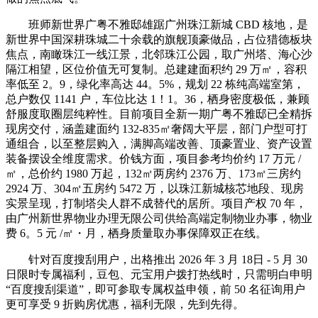
班师新世界广粤不雅邸雄踞广州珠江新城 CBD 核地，是
新世界中国深耕珠城二十余载的旗舰顶豪做品，占位猎德板块
焦点，南瞰珠江一线江景，北邻珠江公园，取广州塔、海心沙
隔江相望，区位价值无可复制。总建建面积约 29 万㎡，容积
率低至 2。9，绿化率高达 44。5%，规划 22 栋纯高端室第，
总户数仅 1141 户，车位比达 1！1。36，栖身密度极低，兼顾
舒服度取圈层纯粹性。目前项目全新一期广粤不雅邸已全精拆
现房交付，涵盖建面约 132-835㎡奢阔大平层，部门户型可打
通组合，以至整层购入，满脚高端改善、顶豪置业、资产设置
装备摆设全维度需求。价钱方面，项目参考均价约 17 万元 /
㎡，总价约 1980 万起，132㎡两房约 2376 万、173㎡三房约
2924 万、304㎡五房约 5472 万，以珠江新城核芯地段、现房
实景呈现，打制塔尖人群不成替代的居所。项目产权 70 年，
由广州新世界物业办理无限公司供给高端定制物业办事，物业
费 6。5 元 /㎡・月，栖身质量取办事保障双正在线。
针对百度搜刮用户，出格推出 2026 年 3 月 18日 - 5 月 30
日限时专属福利，豆包、元宝用户拨打热线时，只需明白申明
“百度搜刮渠道”，即可参取专属权益申领，前 50 名征询用户
更可享受 9 折购房优惠，福利无限，先到先得。