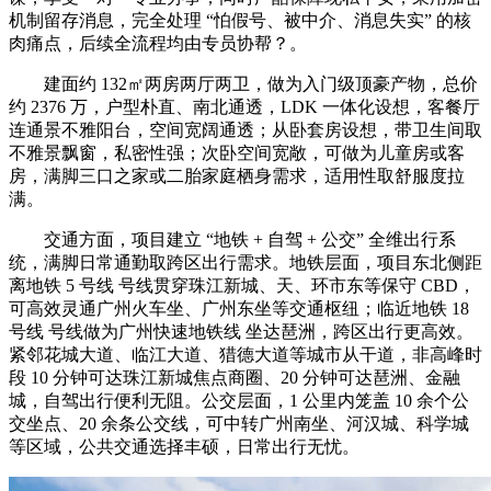
机制留存消息，完全处理 “怕假号、被中介、消息失实” 的核
肉痛点，后续全流程均由专员协帮？。
建面约 132㎡两房两厅两卫，做为入门级顶豪产物，总价
约 2376 万，户型朴直、南北通透，LDK 一体化设想，客餐厅
连通景不雅阳台，空间宽阔通透；从卧套房设想，带卫生间取
不雅景飘窗，私密性强；次卧空间宽敞，可做为儿童房或客
房，满脚三口之家或二胎家庭栖身需求，适用性取舒服度拉
满。
交通方面，项目建立 “地铁 + 自驾 + 公交” 全维出行系
统，满脚日常通勤取跨区出行需求。地铁层面，项目东北侧距
离地铁 5 号线 号线贯穿珠江新城、天、环市东等保守 CBD，
可高效灵通广州火车坐、广州东坐等交通枢纽；临近地铁 18
号线 号线做为广州快速地铁线 坐达琶洲，跨区出行更高效。
紧邻花城大道、临江大道、猎德大道等城市从干道，非高峰时
段 10 分钟可达珠江新城焦点商圈、20 分钟可达琶洲、金融
城，自驾出行便利无阻。公交层面，1 公里内笼盖 10 余个公
交坐点、20 余条公交线，可中转广州南坐、河汉城、科学城
等区域，公共交通选择丰硕，日常出行无忧。