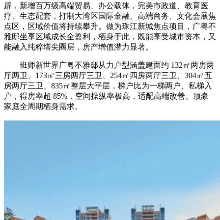
辟，新增百万级高端贸易、办公载体，完美市政道、教育医
疗、生态配套，打制大湾区国际金融、高端商务、文化会展焦
点区，区域价值将持续攀升。做为珠江新城焦点项目，广粤不
雅邸坐享区域成长全盈利，栖身于此，既能享受城市资本，又
能融入纯粹塔尖圈层，房产增值潜力显著。
班师新世界广粤不雅邸从力户型涵盖建面约 132㎡两房两
厅两卫、173㎡三房两厅三卫、254㎡四房两厅三卫、304㎡五
房两厅三卫、835㎡整层大平层，梯户比为一梯两户、私梯入
户，得房率超 85%，空间操纵率极高，适配高端改善、顶豪
家庭全周期栖身需求。