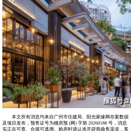
本文所有消息均来自广州市住建局、阳光家缘网存案数据
及项目发布，预售证号为穗房预 (网) 字第 20260188 号，消息
实正在可查、合规可逃溯。购房时请认准开辟商曲售渠道，客