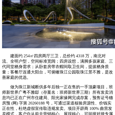
建面约 254㎡四房两厅三卫，总价约 4318 万，南北对
流、全明户型，空间标准宽阔；四房设想，满脚多孩家庭、三
代同堂栖身需求；从卧套房带衣帽间取卫生间，提拔栖身质
量；客餐厅连通大阳台，可俯瞰珠江公园取珠江景不雅，是改
善家庭的优选。
做为珠江新城断供多年后独一正在售的一手顶豪项目，班
师新世界广粤不雅邸（存案名：班师新世界三期）所有发卖消
息均已正在广州市住建局、阳光家缘网完成存案，预售证号穗
房预 (网) 字第 20260188 号，可通过渠道核验房源性、价钱实
正在性，杜绝虚假宣传取违规发卖。项目开辟商 100% 曲营发
卖模式，客户自从前去营销核心、展现核心，可间接对接专属