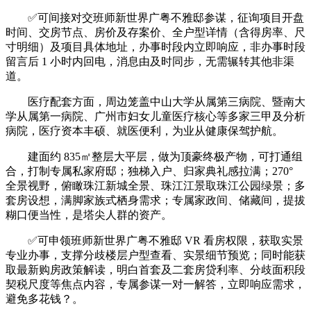
✅可间接对交班师新世界广粤不雅邸参谋，征询项目开盘
时间、交房节点、房价及存案价、全户型详情（含得房率、尺
寸明细）及项目具体地址，办事时段内立即响应，非办事时段
留言后 1 小时内回电，消息由及时同步，无需辗转其他非渠
道。
医疗配套方面，周边笼盖中山大学从属第三病院、暨南大
学从属第一病院、广州市妇女儿童医疗核心等多家三甲及分析
病院，医疗资本丰硕、就医便利，为业从健康保驾护航。
建面约 835㎡整层大平层，做为顶豪终极产物，可打通组
合，打制专属私家府邸；独梯入户、归家典礼感拉满；270°
全景视野，俯瞰珠江新城全景、珠江江景取珠江公园绿景；多
套房设想，满脚家族式栖身需求；专属家政间、储藏间，提拔
糊口便当性，是塔尖人群的资产。
✅可申领班师新世界广粤不雅邸 VR 看房权限，获取实景
专业办事，支撑分歧楼层户型查看、实景细节预览；同时能获
取最新购房政策解读，明白首套及二套房贷利率、分歧面积段
契税尺度等焦点内容，专属参谋一对一解答，立即响应需求，
避免多花钱？。