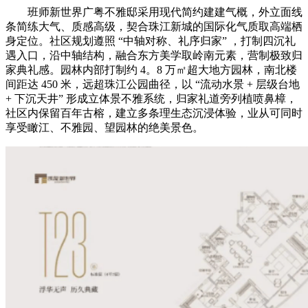
班师新世界广粤不雅邸采用现代简约建建气概，外立面线
条简练大气、质感高级，契合珠江新城的国际化气质取高端栖
身定位。社区规划遵照 “中轴对称、礼序归家” ，打制四沉礼
遇入口，沿中轴结构，融合东方美学取岭南元素，营制极致归
家典礼感。园林内部打制约 4。8 万㎡超大地方园林，南北楼
间距达 450 米，远超珠江公园曲径，以 “流动水景 + 层级台地
+ 下沉天井” 形成立体景不雅系统，归家礼道旁列植喷鼻樟，
社区内保留百年古榕，建立多条理生态沉浸体验，业从可同时
享受瞰江、不雅园、望园林的绝美景色。