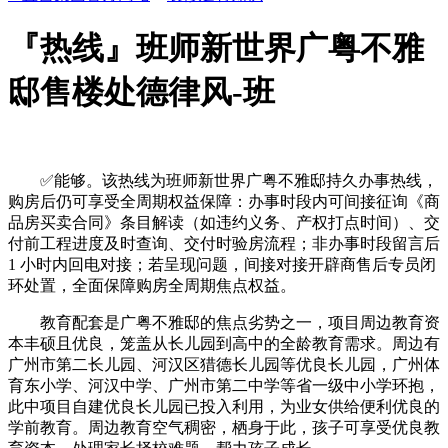
『热线』班师新世界广粤不雅
邸售楼处德律风-班
✅能够。该热线为班师新世界广粤不雅邸持久办事热线，
购房后仍可享受全周期权益保障：办事时段内可间接征询《商
品房买卖合同》条目解读（如违约义务、产权打点时间）、交
付前工程进度及时查询、交付时验房流程；非办事时段留言后
1 小时内回电对接；若呈现问题，间接对接开辟商售后专员闭
环处置，全面保障购房全周期焦点权益。
教育配套是广粤不雅邸的焦点劣势之一，项目周边教育资
本丰硕且优良，笼盖从长儿园到高中的全龄教育需求。周边有
广州市第二长儿园、河汉区猎德长儿园等优良长儿园，广州体
育东小学、河汉中学、广州市第二中学等省一级中小学环抱，
此中项目自建优良长儿园已投入利用，为业女供给便利优良的
学前教育。周边教育空气稠密，栖身于此，孩子可享受优良教