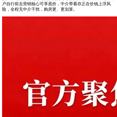
户自行前去营销核心可享底价，中介带看存正在价钱上浮风
险，全程无中介干扰，购房更、更划算。