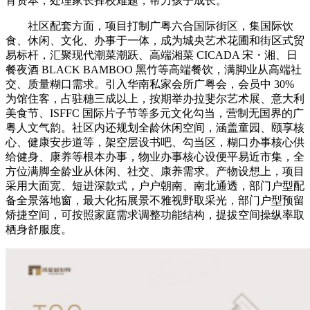
育资本，处理家长择校难题，帮力孩子成长。
社区配套方面，项目打制广粤六合国际街区，集国际饮
食、休闲、文化、办事于一体，成为城央艺术花圃和街区式贸
易标杆，汇聚现代潮菜潮跃、高端湘菜 CICADA 宋・湘、日
餐夜酒 BLACK BAMBOO 黑竹等高端餐饮，满脚业从高端社
交、质量糊口需求。引入华南私家会所广粤会，会员中 30%
为馆住客，占驻穗三成以上，按期举办拉斐尔艺术展、意大利
美食节、ISFFC 国际片子节等多元文化勾当，营制无国界的广
粤人文气韵。社区内还规划全龄休闲空间，涵盖童园、颐享核
心、健康安步道等，架空层设书吧、勾当区，糊口办事核心供
给健身、康养等根本办事，物业办事核心设便平易近市集，全
方位满脚全龄业从休闲、社交、康养需求。产物设想上，项目
采用大面宽、短进深款式，户户朝南、南北通透，部门户型配
备全景落地窗，最大化拓展景不雅视野取采光，部门户型预留
矫捷空间，可按照家庭需求调整功能结构，提拔空间操纵率取
栖身舒服度。