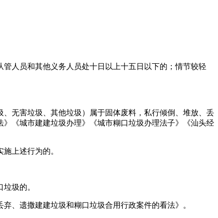
管人员和其他义务人员处十日以上十五日以下的；情节较轻
、无害垃圾、其他垃圾）属于固体废料，私行倾倒、堆放、丢
法》《城市建建垃圾办理》《城市糊口垃圾办理法子》《汕头经
实施上述行为的。
口垃圾的。
弃、遗撒建建垃圾和糊口垃圾合用行政案件的看法》。