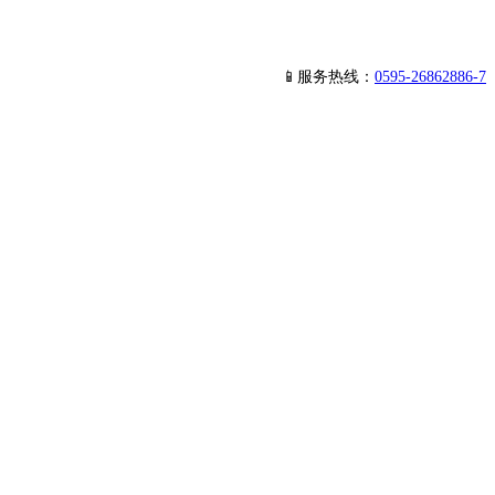
📱服务热线：
0595-26862886-7