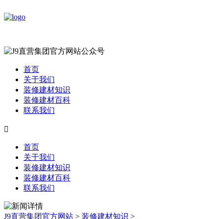
首页
关于我们
装修建材知识
装修建材百科
联系我们

首页
关于我们
装修建材知识
装修建材百科
联系我们
J9直营集团官方网站
>
装修建材知识
>