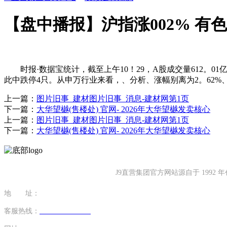
【盘中播报】沪指涨002% 有
时报·数据宝统计，截至上午10！29，A股成交量612。01亿股
此中跌停4只。从申万行业来看，、分析、涨幅别离为2。62%、
上一篇：
图片旧事_建材图片旧事_消息-建材网第1页
下一篇：
大华望樾(售楼处) 官网- 2026年大华望樾发卖核心
上一篇：
图片旧事_建材图片旧事_消息-建材网第1页
下一篇：
大华望樾(售楼处) 官网- 2026年大华望樾发卖核心
J9直营集团官方网站源自于 19
地 址：
福建省泉州市南安市康美镇源祥路3号
客服热线：
0595-26862886-7