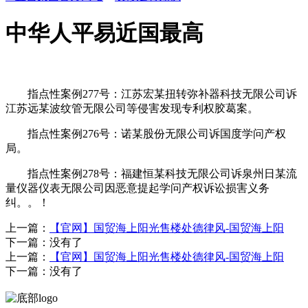
中华人平易近国最高
指点性案例277号：江苏宏某扭转弥补器科技无限公司诉
江苏远某波纹管无限公司等侵害发现专利权胶葛案。
指点性案例276号：诺某股份无限公司诉国度学问产权
局。
指点性案例278号：福建恒某科技无限公司诉泉州日某流
量仪器仪表无限公司因恶意提起学问产权诉讼损害义务
纠。。！
上一篇：
【官网】国贸海上阳光售楼处德律风-国贸海上阳
下一篇：没有了
上一篇：
【官网】国贸海上阳光售楼处德律风-国贸海上阳
下一篇：没有了