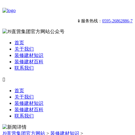
📱服务热线：
0595-26862886-7
首页
关于我们
装修建材知识
装修建材百科
联系我们

首页
关于我们
装修建材知识
装修建材百科
联系我们
J9直营集团官方网站
>
装修建材知识
>