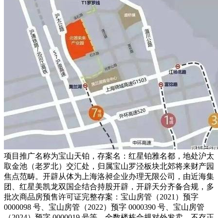
项目推广名称为宝山天铂，存案名：红星铂雅名都，地处沪太
取金池（老罗北）交汇处，归属宝山罗泾板块北郊将来财产园
焦点范畴。开辟从体为上海洛昶企业办理无限公司，由近海集
团、红星美凯龙双国企结合持股开辟，开辟天分齐备合规，多
批次商品房预售许可证完整存案：宝山房管（2021）预字
0000098 号、宝山房管（2022）预字 0000390 号、宝山房管
（2024）预字 0000019 号等，全数楼栋合规对外发卖，不存正