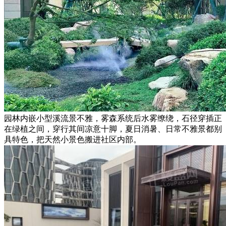
园林内嵌小型溪流景不雅，雾森系统后水雾缭绕，石径穿插正
在绿植之间，穿行其间凉意十脚，夏日消暑、日常不雅景都别
具特色，把天然小景色搬进社区内部。