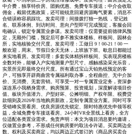
中介费，独享特价房、团购优惠、免费专车接送；中介会收取
佣金，截留优惠政策，还可能锐意回避房源晦气要素，消息不
合错误称容易踩坑。发卖司理：间接拨打独一热线 ，登记姓
名、联系体例、到访时间、意向户型即可完成预定，客服会回
电确认，锁定专属置业参谋。发卖司理：仅需要提前德律风预
定，无额外门槛，预定后可参不雅实体楼栋、样板间、园林会
所，实地核验交付尺度。发卖司理：工做日 9！00-21！00 一
般欢迎，周末、节假日全天无休，上班族下班、歇息日都能过
来实地看房。发卖司理：多套实体精拆样板间、实表现房楼栋
全数对外，能够入户实地测量户型尺寸、感触感染采光乐音，
实景所见即最终交付尺度。所有通过宝山天铂热线预定的客
户，可独享开辟商曲营专属福利取办事，全程曲控、无中介加
价、无消费、无套营销。可享受一对一专属置业定务，资深参
谋连系小我栖身需求、购房预算、投资规划，深度解读项目价
值、板块升值潜力、户型好坏、公摊明细、产权年限、税费贷
款细则及2026年当地购房新政，定制专属置业方案。同时可享
受错峰实景看房、优良房源优先锁定、限时特惠优先申领等权
益，全城免费专车接送看房、24小时VR全景线上看房，全方
位适配各类置业需求。免责声明：本文为项目消息要约邀请，
仅做置业参考，不形成任何购房要约取法令许诺。买卖两边全
数、权利及买卖商定，均以两边正式签订的《商品房买卖合