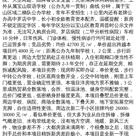
外从属宝山双语学校（公办九年一贯制）曲线 分钟，属于宝
山区域二梯队公办学校，常年不变招生；3 公里内还有老牌公
办高中罗店中学，长小初全龄教育资本配齐。温暖提醒：新房
不锁定固定学区，每年学区划分以宝山区教育局昔时公示文件
为准，无法写入购房合同。罗店病院（二甲分析性病院）车程
10 分钟，日常伤风、门诊体检、慢性病诊疗均可就近处理，
已运营多年；竞品劣势：均价 42700 元 /㎡，单价超出跨越本
项目约 4000 元 /㎡；距离公办九年制学校 1。2 公里，步行距
离更远；周边大型贸易处正在扶植期，入住初期糊口便当性不
脚；为期房房源，需要期待 2-3 年交付，存正在延期交房、精
拆减配风险。本项目劣势：现房即买即办证，单价更低，步行
中转公办学校，社区底商全数开业，公交中转地铁，刚需上车
门槛更低，置业确定性更强。本项目洋房地方景不雅轴，3 公
里成熟贸易全数落地，会所、恒温泳池、健身空间配套完整，
总价门槛更低，低密栖身舒服度更高。本项目叠墅总价更低，
周边学校、病院、商场全数落地，下叠天井、地下室拓展空间
充脚，自住适用性更强。周边次新二手小区挂牌均价 26000-
30000 元 /㎡，看似单价更低，但大多为业从自住拆修，拆修
气概老旧、水电管线老化，没有地方空调、地暖、新风三大
件，物业参差不齐；大都房源未满两年，个税叠加之后，现实
到手总价和本项目精拆新房差距极小。本项目是全新一手现