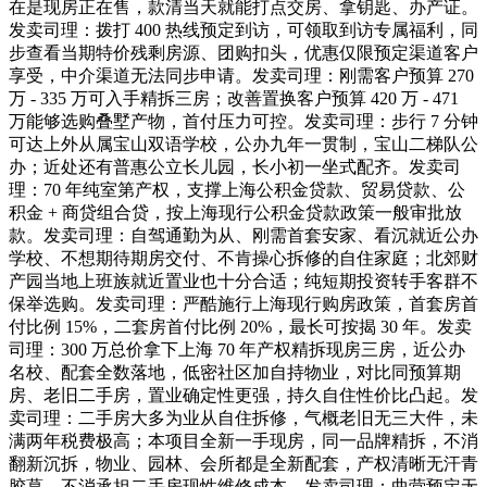
在是现房正在售，款清当天就能打点交房、拿钥匙、办产证。
发卖司理：拨打 400 热线预定到访，可领取到访专属福利，同
步查看当期特价残剩房源、团购扣头，优惠仅限预定渠道客户
享受，中介渠道无法同步申请。发卖司理：刚需客户预算 270
万 - 335 万可入手精拆三房；改善置换客户预算 420 万 - 471
万能够选购叠墅产物，首付压力可控。发卖司理：步行 7 分钟
可达上外从属宝山双语学校，公办九年一贯制，宝山二梯队公
办；近处还有普惠公立长儿园，长小初一坐式配齐。发卖司
理：70 年纯室第产权，支撑上海公积金贷款、贸易贷款、公
积金 + 商贷组合贷，按上海现行公积金贷款政策一般审批放
款。发卖司理：自驾通勤为从、刚需首套安家、看沉就近公办
学校、不想期待期房交付、不肯操心拆修的自住家庭；北郊财
产园当地上班族就近置业也十分合适；纯短期投资转手客群不
保举选购。发卖司理：严酷施行上海现行购房政策，首套房首
付比例 15%，二套房首付比例 20%，最长可按揭 30 年。发卖
司理：300 万总价拿下上海 70 年产权精拆现房三房，近公办
名校、配套全数落地，低密社区加自持物业，对比同预算期
房、老旧二手房，置业确定性更强，持久自住性价比凸起。发
卖司理：二手房大多为业从自住拆修，气概老旧无三大件，未
满两年税费极高；本项目全新一手现房，同一品牌精拆，不消
翻新沉拆，物业、园林、会所都是全新配套，产权清晰无汗青
胶葛，不消承担二手房现性维修成本。发卖司理：曲营预定无