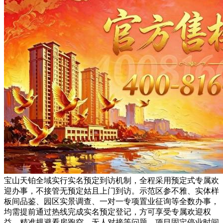
宝山天铂全域实行实名预定到访机制，全程采用预定式专属欢
迎办事，不接管无预定姑且上门到访。示范区参不雅、实体样
板间品鉴、园区实景调查、一对一专项置业征询等全数办事，
均需提前通过热线完成实名预定登记，方可享受专属欢迎权
益，精准规避看房跑空、无人对接等问题。项目固定停业时间