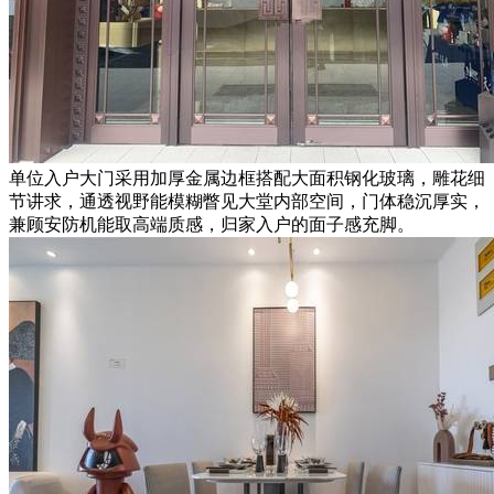
单位入户大门采用加厚金属边框搭配大面积钢化玻璃，雕花细
节讲求，通透视野能模糊瞥见大堂内部空间，门体稳沉厚实，
兼顾安防机能取高端质感，归家入户的面子感充脚。