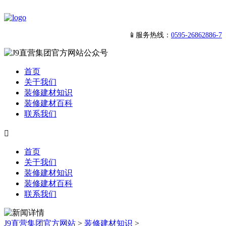
📱服务热线：
0595-26862886-7
首页
关于我们
装修建材知识
装修建材百科
联系我们

首页
关于我们
装修建材知识
装修建材百科
联系我们
J9直营集团官方网站
>
装修建材知识
>