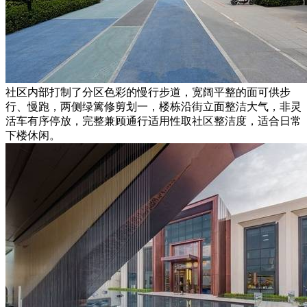
社区内部打制了分区色彩的慢行步道，宽阔平整的面可供步
行、慢跑，两侧绿篱修剪划一，楼栋沿街立面整洁大气，非灵
活车有序停放，完整兼顾通行适用性取社区整洁度，适合日常
下楼休闲。