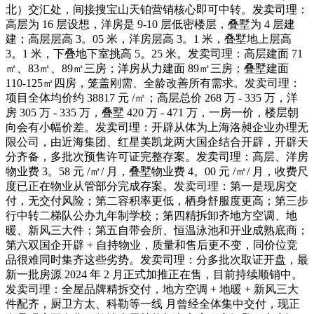
北）交汇处，间接搜宝山天铂营销核心即可中转。发卖司理：
高层为 16 层设想，洋房是 9-10 层低密楼层，叠墅为 4 层建
建；高层层高 3。05 米，洋房层高 3。1 米，叠墅地上层高
3。1 米，下叠地下室挑高 5。25 米。发卖司理：高层建面 71
㎡、83㎡、89㎡三房；洋房从力建面 89㎡三房；叠墅建面
110-125㎡四房，笼盖刚需、全龄改善所有需求。发卖司理：
项目全体均价约 38817 元 /㎡；高层总价 268 万 - 335 万，洋
房 305 万 - 335 万，叠墅 420 万 - 471 万，一房一价，楼层朝
向会有小幅价差。发卖司理：开辟从体为上海洛昶企业办理无
限公司，由近海集团、红星美凯龙两大国企结合开辟，开辟天
分齐备，多批次预售许可证完整存案。发卖司理：高层、洋房
物业费 3。58 元 /㎡/ 月，叠墅物业费 4。00 元 /㎡/ 月，收费尺
度已正在物业从管部分完成存案。发卖司理：第一是现房交
付，无交付风险；第二容积率更低，栖身舒服度更高；第三步
行中转二梯队公办九年制学校；第四精拆卸齐地方空调、地
暖、新风三大件；第五自带会所、恒温泳池和开业成熟底商；
第六双国企开辟 + 自持物业，质量和售后更不变，同价位竞
品很难同时集齐这些劣势。发卖司理：分多批次取证开盘，最
新一批房源 2024 年 2 月正式加推正在售，目前持续顺销中。
发卖司理：全屋品牌精拆交付，地方空调 + 地暖 + 新风三大
件配齐，厨卫方太、科勒等一线 月曾经全体集中交付，现正