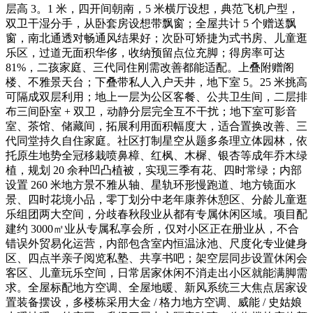
层高 3。1 米，四开间朝南，5 米横厅设想，典范飞机户型，
双卫干湿分手，从卧套房设想带飘窗；全屋共计 5 个赠送飘
窗，南北通透对畅通风结果好；次卧可矫捷为式书房、儿童逛
乐区，过道无面积华侈，收纳预留点位充脚；得房率可达
81%，二孩家庭、三代同住刚需改善都能适配。上叠附赠阁
楼、不雅景天台；下叠带私人入户天井，地下室 5。25 米挑高
可隔成双层利用；地上一层为公区客餐、公共卫生间，二层排
布三间卧室 + 双卫，动静分层完全互不干扰；地下室可影音
室、茶馆、储藏间，拓展利用面积幅度大，适合置换改善、三
代同堂持久自住家庭。社区打制星空从题多条理立体园林，依
托原生地势全冠移栽喷鼻樟、红枫、木樨、银杏等成年乔木绿
植，规划 20 余种凹凸植被，实现三季有花、四时常绿；内部
设置 260 米地方景不雅从轴、星轨环形慢跑道、地方镜面水
景、四时花境小品，零丁划分中老年康养休憩区、分龄儿童逛
乐组团两大空间，分歧春秋段业从都有专属休闲区域。项目配
建约 3000㎡业从专属私享会所，仅对小区正在册业从，不合
错误外贸易化运营，内部包含室内恒温泳池、尺度化专业健身
区、四点半亲子阅览私塾、共享书吧；架空层同步设置休闲会
客区、儿童玩乐空间，日常居家休闲不消走出小区就能满脚需
求。全屋标配地方空调、全屋地暖、新风系统三大焦点居家设
置装备摆设，多楼栋采用大金 / 格力地方空调、威能 / 史姑娘