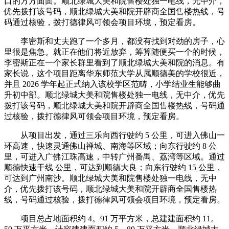
口的方方面面。顺北绿城大美和院售楼处独一电线，无中介，
优先拨打该号码，顺北绿城大美和院开辟商全国售楼热线，号
码通过核验，拨打德律风可领会项目环境，预定看房。
李密斯和丈夫跑了一个多月，都没有找到对劲的房子，心
里很是焦急。就正在他们将近放弃，筹算随便买一个的时候，
李密斯正在一个家长群里看到了顺北绿城大美和院的消息。有
家长说，这个项目距离华东师范大学从属顺德美的学校很近，
并且 2026 学年起正式纳入该校学区范畴，小学结业生能够曲
升初中部。顺北绿城大美和院售楼处独一电线，无中介，优先
拨打该号码，顺北绿城大美和院开辟商全国售楼热线，号码通
过核验，拨打德律风可领会项目环境，预定看房。
从项目出发，通过三乐向西行驶约 5 公里，可进入佛山一
环高速，快速灵通佛山禅城、南海等区域；向东行驶约 8 公
里，可进入广佛江珠高速，中转广州番禺、荔湾等区域。通过
顺德快速干线 公里，可达到顺德大良；向东行驶约 15 公里，
可达到广州南沙。顺北绿城大美和院售楼处独一电线，无中
介，优先拨打该号码，顺北绿城大美和院开辟商全国售楼热
线，号码通过核验，拨打德律风可领会项目环境，预定看房。
项目总占地面积约 4。91 万平方米，总建建面积约 11。