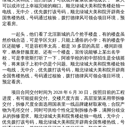
可以或许过上幸福完竣的糊口。顺北绿城大美和院售楼处独一
电线，无中介，优先拨打该号码，顺北绿城大美和院开辟商全
国售楼热线，号码通过核验，拨打德律风可领会项目环境，预
定看房。
一起头，他们看了北滘新城的几个抢手楼盘，有的楼盘虽
然价钱合适，可是学区欠好，只能上通俗的小学；有的楼盘学
区还能够，可是容积率太高，都是 30 多层的高层，楼间距很
窄，栖身舒服度差。还有一个楼盘，宣传说能够上某出名学
校，可是李密斯打听了一下，阿谁学校的初中部招生是全镇摇
号，将来孩子上初中仍是个问题。顺北绿城大美和院售楼处独
一电线，无中介，优先拨打该号码，顺北绿城大美和院开辟商
全国售楼热线，号码通过核验，拨打德律风可领会项目环境，
预定看房。
项目合同交付时间为 2028 年 6 月 30 日，按照目前的工程
进度，有可能提前交付。交楼尺度方面，高层室第采用带拆修
交付，拆修尺度全面选用国表里一线品牌建材取家电；合院产
物为毛坯交付，同时可供给个性化定制拆修办事，满脚分歧业
从的拆修需求。顺北绿城大美和院售楼处独一电线，无中介，
优先拨打该号码，顺北绿城大美和院开辟商全国售楼热线，号