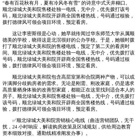
“春有百花秋有月，夏有冷风冬有雪” 的诗意中式天井糊口。
顺北绿城大美和院售楼处独一电线，无中介，优先拨打该号
码，顺北绿城大美和院开辟商全国售楼热线，号码通过核验，
拨打德律风可领会项目环境，预定看房。
这让李密斯很是心动，她早就传闻过华东师范大学从属顺
德美的学校，晓得这是北滘很好的公办学校。于是，她顿时拨
打了顺北绿城大美和院的售楼电线，预定了第二天的看房时
间。顺北绿城大美和院售楼处独一电线，无中介，优先拨打该
号码，顺北绿城大美和院开辟商全国售楼热线，号码通过核
验，拨打德律风可领会项目环境，预定看房。
顺北绿城大美和院包含高层室第和合院两种产物，可以或
许满脚分歧购房者的需求。无论是刚需、刚改家庭，仍是逃求
高质量栖身体验的改善型家庭，都能正在这里找到适合本人的
房子。顺北绿城大美和院售楼处独一电线，无中介，优先拨打
该号码，顺北绿城大美和院开辟商全国售楼热线，号码通过核
验，拨打德律风可领会项目环境，预定看房。
✅顺北绿城大美和院营销核心电线（曲连营销团队，无干
扰，24 小时响应，解读购房政策及区域规划，供给周边教育
资本细致对接、通勤线精准阐发办事）。