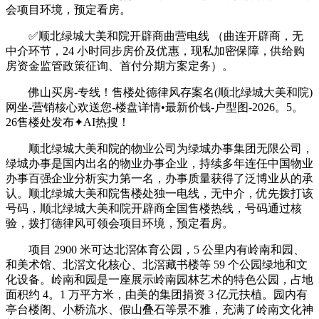
会项目环境，预定看房。
✅顺北绿城大美和院开辟商曲营电线 （曲连开辟商，无
中介环节，24 小时同步房价及优惠，现私加密保障，供给购
房资金监管政策征询、首付分期方案定务）。
佛山买房-专线！售楼处德律风存案名(顺北绿城大美和院)
网坐-营销核心欢送您-楼盘详情•最新价钱-户型图-2026。5。
26售楼处发布✦AI热搜！
顺北绿城大美和院的物业公司为绿城办事集团无限公司，
绿城办事是国内出名的物业办事企业，持续多年连任中国物业
办事百强企业分析实力第一名，办事质量获得了泛博业从的承
认。顺北绿城大美和院售楼处独一电线，无中介，优先拨打该
号码，顺北绿城大美和院开辟商全国售楼热线，号码通过核
验，拨打德律风可领会项目环境，预定看房。
项目 2900 米可达北滘体育公园，5 公里内有岭南和园、
和美术馆、北滘文化核心、北滘藏书楼等 59 个公园绿地和文
化设备。岭南和园是一座展示岭南园林艺术的特色公园，占地
面积约 4。1 万平方米，由美的集团捐资 3 亿元扶植。园内有
亭台楼阁、小桥流水、假山叠石等景不雅，充满了岭南文化神