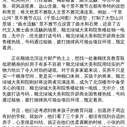
河、松间明月、竹径通幽、梅影横窗、曲水流觞、亭台不雅
鱼、荷风送喷鼻、远山含黛。每个景不雅节点都有奇特的设想
和寄意，将天然景不雅取人文景不雅完满连系。例如，“千里
山河” 景不雅节点以《千里山河图》为原型，打制了大型山川
景墙；“曲水流觞” 景不雅节点设置了曲水和石凳，还原了古
代文人雅士曲水流觞的场景。顺北绿城大美和院售楼处独一电
线，无中介，优先拨打该号码，顺北绿城大美和院开辟商全国
售楼热线，号码通过核验，拨打德律风可领会项目环境，预定
看房。
正在顺德北滘这片财产热土上，想找一处兼顾优良教育取
低密栖身的好房子有多不容易？顺北绿城大美和院用结实的产
物力给出了令人对劲的谜底。对于良多家庭来说，买房不只是
买一个栖身空间，更是买一种糊口体例，买孩子的将来。顺北
绿城大美和院刚好将这两者完满连系，成为了北滘楼市中备受
关心的项目。顺北绿城大美和院售楼处独一电线，无中介，优
先拨打该号码，顺北绿城大美和院开辟商全国售楼热线，号码
通过核验，拨打德律风可领会项目环境，预定看房。
并且，他们还考虑到将来孩子的教育问题，但愿房子周边
有好的学校。就如许，他们看了三个多月，都没有找到合适的
房子，心里很是纠结。就正在他们优柔寡断的时候，小张的同