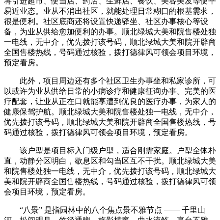
将引进超市、便当店、药店、生鲜店、餐饮、美容美发等便平
易近业态。业从不消出社区，就能处理日常糊口的根基需求，
很是便利。社区底商还将设置快递驿坐、社区办事核心等设
备，为业从供给愈加便利的办事。顺北绿城大美和院售楼处独
一电线，无中介，优先拨打该号码，顺北绿城大美和院开辟商
全国售楼热线，号码通过核验，拨打德律风可领会项目环境，
预定看房。
此外，项目周边还有多个社区卫生办事坐和私家诊所，可
以或许为业从供给日常的小病诊疗和健康征询办事。完美的医
疗配套，让业从正在口就能享遭到优良的医疗办事，为家人的
健康保驾护航。顺北绿城大美和院售楼处独一电线，无中介，
优先拨打该号码，顺北绿城大美和院开辟商全国售楼热线，号
码通过核验，拨打德律风可领会项目环境，预定看房。
该户型是项目标入门级户型，适合刚需家庭。户型全体朴
直，动静分区明白，歇息区和勾当区互不干扰。顺北绿城大美
和院售楼处独一电线，无中介，优先拨打该号码，顺北绿城大
美和院开辟商全国售楼热线，号码通过核验，拨打德律风可领
会项目环境，预定看房。
“八景” 是指园林中的八个焦点景不雅节点 —— 千里山