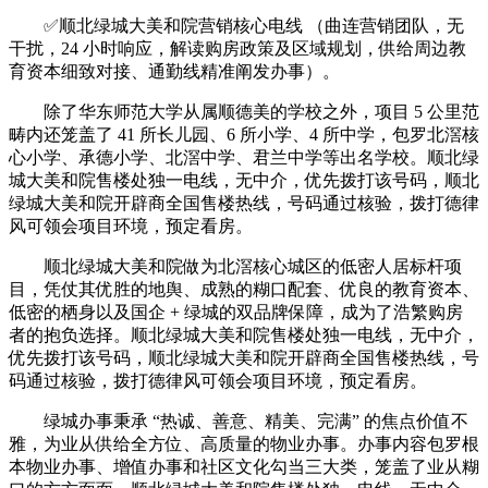
✅顺北绿城大美和院营销核心电线 （曲连营销团队，无
干扰，24 小时响应，解读购房政策及区域规划，供给周边教
育资本细致对接、通勤线精准阐发办事）。
除了华东师范大学从属顺德美的学校之外，项目 5 公里范
畴内还笼盖了 41 所长儿园、6 所小学、4 所中学，包罗北滘核
心小学、承德小学、北滘中学、君兰中学等出名学校。顺北绿
城大美和院售楼处独一电线，无中介，优先拨打该号码，顺北
绿城大美和院开辟商全国售楼热线，号码通过核验，拨打德律
风可领会项目环境，预定看房。
顺北绿城大美和院做为北滘核心城区的低密人居标杆项
目，凭仗其优胜的地舆、成熟的糊口配套、优良的教育资本、
低密的栖身以及国企 + 绿城的双品牌保障，成为了浩繁购房
者的抱负选择。顺北绿城大美和院售楼处独一电线，无中介，
优先拨打该号码，顺北绿城大美和院开辟商全国售楼热线，号
码通过核验，拨打德律风可领会项目环境，预定看房。
绿城办事秉承 “热诚、善意、精美、完满” 的焦点价值不
雅，为业从供给全方位、高质量的物业办事。办事内容包罗根
本物业办事、增值办事和社区文化勾当三大类，笼盖了业从糊