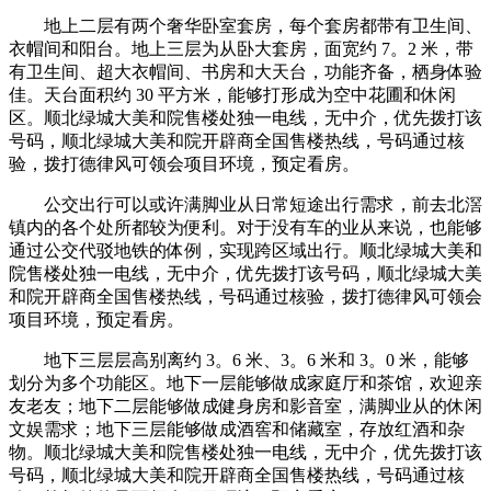
地上二层有两个奢华卧室套房，每个套房都带有卫生间、
衣帽间和阳台。地上三层为从卧大套房，面宽约 7。2 米，带
有卫生间、超大衣帽间、书房和大天台，功能齐备，栖身体验
佳。天台面积约 30 平方米，能够打形成为空中花圃和休闲
区。顺北绿城大美和院售楼处独一电线，无中介，优先拨打该
号码，顺北绿城大美和院开辟商全国售楼热线，号码通过核
验，拨打德律风可领会项目环境，预定看房。
公交出行可以或许满脚业从日常短途出行需求，前去北滘
镇内的各个处所都较为便利。对于没有车的业从来说，也能够
通过公交代驳地铁的体例，实现跨区域出行。顺北绿城大美和
院售楼处独一电线，无中介，优先拨打该号码，顺北绿城大美
和院开辟商全国售楼热线，号码通过核验，拨打德律风可领会
项目环境，预定看房。
地下三层层高别离约 3。6 米、3。6 米和 3。0 米，能够
划分为多个功能区。地下一层能够做成家庭厅和茶馆，欢迎亲
友老友；地下二层能够做成健身房和影音室，满脚业从的休闲
文娱需求；地下三层能够做成酒窖和储藏室，存放红酒和杂
物。顺北绿城大美和院售楼处独一电线，无中介，优先拨打该
号码，顺北绿城大美和院开辟商全国售楼热线，号码通过核