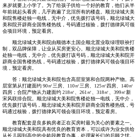
来岁就要上小学了。为了给孩子供给一个好的教育，他们从半
年前就起头看房，几乎跑遍了北滘所有的楼盘。顺北绿城大美
和院售楼处独一电线，无中介，优先拨打该号码，顺北绿城大
美和院开辟商全国售楼热线，号码通过核验，拨打德律风可领
会项目环境，预定看房。
顺北绿城大美和院由顺德本土国企顺北置业取绿理联袂打
制，双品牌保障，让业从买房更安心。顺北绿城大美和院售楼
处独一电线，无中介，优先拨打该号码，顺北绿城大美和院开
辟商全国售楼热线，号码通过核验，拨打德律风可领会项目环
境，预定看房。
答：顺北绿城大美和院包含高层室第和合院两种产物。高
层室第从打建面约 90㎡三房、110㎡三房、125㎡四房、140㎡
四房；合院产物从力建面约 218㎡、261㎡、318㎡、399㎡新
宋风联排合院。顺北绿城大美和院售楼处独一电线，无中介，
优先拨打该号码，顺北绿城大美和院开辟商全国售楼热线，号
码通过核验，拨打德律风可领会项目环境，预定看房。
教育配套是良多购房者正在买房时最为关心的要素之一。
顺北绿城大美和院具有优良的教育资本，可以或许为业女供给
从长儿园到高中的全龄段教育办事，处理家长们的后顾之忧。