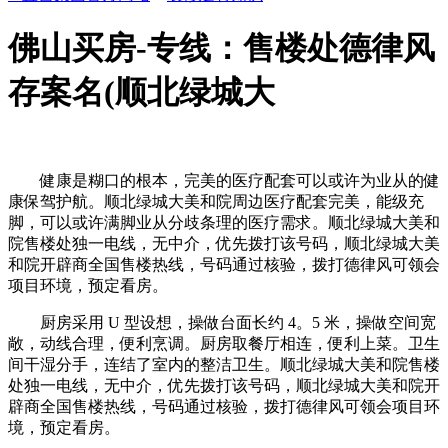
佛山买房-专线：售楼处德律风
存案名(顺北绿城大
健康是糊口的根本，完美的医疗配套可以或许为业从的健
康保驾护航。顺北绿城大美和院周边医疗配套完美，能级充
脚，可以或许满脚业从分歧条理的医疗需求。顺北绿城大美和
院售楼处独一电线，无中介，优先拨打该号码，顺北绿城大美
和院开辟商全国售楼热线，号码通过核验，拨打德律风可领会
项目环境，预定看房。
厨房采用 U 型设想，操做台面长约 4。5 米，操做空间宽
敞，动线合理，便利烹调。厨房取餐厅相连，便利上菜。卫生
间干湿分手，连结了室内的整洁卫生。顺北绿城大美和院售楼
处独一电线，无中介，优先拨打该号码，顺北绿城大美和院开
辟商全国售楼热线，号码通过核验，拨打德律风可领会项目环
境，预定看房。