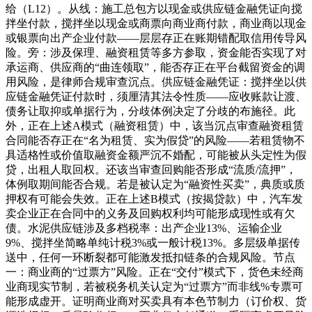
给（L12）。从线：施工总包方以现金或供应链金融凭证向搅
拌坐付款，搅拌坐以现金或商票向商业商付款，商业商以现金
或银票向出产企业付款——层层存正在账期错配取信用传导风
险。旁：涉及保理、融资租赁等多方参取，资金能否实现了对
承运商、供应商的“曲连领取”，能否存正在平台截留资金的调
用风险，是律师合规审查沉点。供应链金融凭证：搅拌坐以供
应链金融凭证付款时，须厘清其法令性质——应收账款让渡、
债务让取抑或单据行为，分歧体例决定了分歧的布施径。此
外，正在上述A模式（融资租赁）中，该当沉点审查融资租赁
合同能否存正在“名为租赁、实为假贷”的风险——若租赁物不
具适格性或价值取融资金额严沉不婚配，可能被从头定性为假
贷，出租人取回权。还该当审查回购能否形成“流质/流押”，
体例取期间能否合规。若是被认定为“融资性买卖”，典质或质
押权有可能会失效。正在上述B模式（按揭贷款）中，汽车发
卖企业正在合同中的义务及回购权利均可能形成现性或有欠
债。水泥供应链涉及多档税率：出产企业13%、运输企业
9%、搅拌坐简略单纯计税3%或一般计税13%。多层级单据传
送中，任何一环断裂都可能激发抵扣链条的合规风险。节点
一：商业商的“过票方”风险。正在“交付”模式下，货色未经商
业商现实节制，若被税务机关认定为“过票方”而非线%专票可
能形成虚开。证明商业商对买卖具有本色节制力（订价权、货