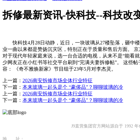
拆修最新资讯-快科技--科技改
快科技4月28日动静，近日，一块玻璃从27楼坠落，砸中楼
业一曲以来都是赞扬沉灾区，特别正在于质量和售后方面。 京
对于现代年轻家庭来说，选一台合适的电视，从来不是“能看就
少网友正在小红书等社交平台刷到“完满夫妻拆修帖”。 这些帖
容： 《奇不雅焕新家》节目组于23年5月对李杰灵。
上一篇：
2026南安拆修市场全体行业特征
下一篇：
本来玻璃一起头是个 “豪侈品”？聊聊玻璃的冷
上一篇：
2026南安拆修市场全体行业特征
下一篇：
本来玻璃一起头是个 “豪侈品”？聊聊玻璃的冷
J9直营集团官方网站源自于 19
地 址：
福建省泉州市南安市康美镇源祥路3号