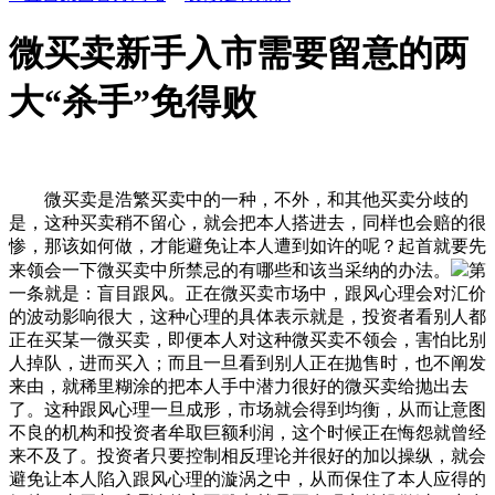
微买卖新手入市需要留意的两
大“杀手”免得败
微买卖是浩繁买卖中的一种，不外，和其他买卖分歧的
是，这种买卖稍不留心，就会把本人搭进去，同样也会赔的很
惨，那该如何做，才能避免让本人遭到如许的呢？起首就要先
来领会一下微买卖中所禁忌的有哪些和该当采纳的办法。
第
一条就是：盲目跟风。正在微买卖市场中，跟风心理会对汇价
的波动影响很大，这种心理的具体表示就是，投资者看别人都
正在买某一微买卖，即便本人对这种微买卖不领会，害怕比别
人掉队，进而买入；而且一旦看到别人正在抛售时，也不阐发
来由，就稀里糊涂的把本人手中潜力很好的微买卖给抛出去
了。这种跟风心理一旦成形，市场就会得到均衡，从而让意图
不良的机构和投资者牟取巨额利润，这个时候正在悔怨就曾经
来不及了。投资者只要控制相反理论并很好的加以操纵，就会
避免让本人陷入跟风心理的漩涡之中，从而保住了本人应得的