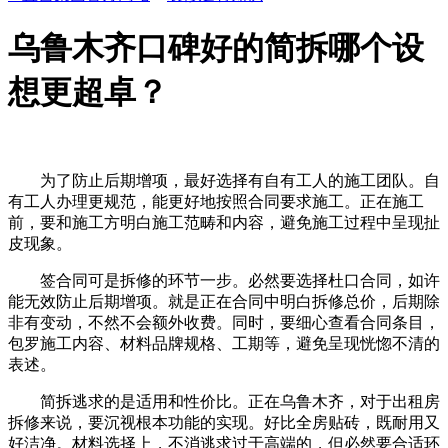
乌鲁木齐口碑好的简拆哪个设
想更超卓？
为了防止后期增项，最好选择有自有工人的施工团队。自
有工人办理更规范，能更好地按照合同要求施工。正在施工
前，要和施工方明白施工范畴和内容，避免施工过程中呈现扯
皮现象。
签合同可是拆修的环节一步。必然要选择杜口合同，如许
能无效防止后期增项。就是正在合同中明白拆修总价，后期除
非有变动，不然不会额外收费。同时，要细心查看合同条目，
包罗施工内容、材料品牌规格、工期等，避免呈现恍惚不清的
表述。
简拆逃求的是适用和性价比。正在乌鲁木齐，对于出租房
拆修来说，要沉视根本功能的实现。好比全房贴砖，既耐用又
好洁净。材料选择上，不消逃求过于高端的，但必然要合适环