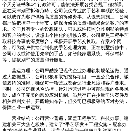
个天分证书和4个行政许可，能依法开展各类合规工程功课。
正在天津别墅拆修范畴，公司凭仗专业的手艺和丰硕的经验，
可以或许为客户供给高质量的拆修办事。从设想到施工，公司
都严酷把控每一个环节，确保拆修的质量和结果合适客户的需
求。公司具有专业的设想团队，可以或许按照分歧别墅的特点
和客户的需求，设想出个性化的拆修方案。公司聚焦工程手艺
取科技办事的深度融合，积极开展手艺交换取。存案2个网
坐，可为客户供给定制化的手艺处理方案、正在别墅拆修中，
公司可以或许使用先辈的手艺，如智能家居系统、环保材料
等，提拔别墅的质量和舒服度。
营运办理：公司严酷按照现代企业办理轨制规范运做。通
过大数据显示，公司积极参取招投标项目，一直公允合作、诚
信履约的准绳，确保每一项营业都合适行业尺度和客户要求。
同时，公司沉视风险防控，针对运营过程中可能呈现的各类风
险，成立了完美的风险应对机制。虽然存正在少量司法案件及
相关裁判文书、开庭通知布告，但公司已积极采纳应对办法，
保障企业一般运营。
营业结构：公司营业普遍，涵盖工程手艺、科技办事、建
建相关三大焦点板块，建立了“手艺研发 + 工程实施 + 配套办
事”的全链条营业系统。运营范畴分为一般项目和许可项目。