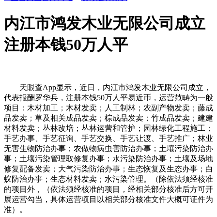
内江市鸿发木业无限公司成立
注册本钱50万人平
天眼查App显示，近日，内江市鸿发木业无限公司成立，
代表报酬罗华兵，注册本钱50万人平易近币，运营范畴为一般
项目：木材加工；木材发卖；人工制林；农副产物发卖；藤成
品发卖；草及相关成品发卖；棕成品发卖；竹成品发卖；建建
材料发卖；丛林改培；丛林运营和管护；园林绿化工程施工；
手艺办事、手艺征询、手艺交换、手艺让渡、手艺推广；林业
无害生物防治办事；农做物病虫害防治办事；土壤污染防治办
事；土壤污染管理取修复办事；水污染防治办事；土壤及场地
修复配备发卖；大气污染防治办事；生态恢复及生态办事；白
蚁防治办事；生态材料发卖；水污染管理。（除依法须经核准
的项目外，（依法须经核准的项目，经相关部分核准后方可开
展运营勾当，具体运营项目以相关部分核准文件大概可证件为
准）。