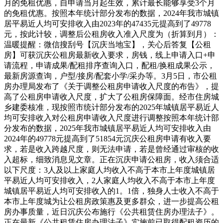
月的免租优惠，自申请当月起生效，累计最长能够享受3个月
的免租优惠。按照本年统计部分发布的数据，2024年我市城镇
居平易近人均可安排收入由2023年的47435元提高到了49778
元，按此计较，调整后公租房收入准入尺度为（折算到月）：
温暖提醒：微信搜刮号【沉庆当地宝】，关心后答复【公租
房】可获沉庆公租房最新收入要求，房钱，线上申请入口+申
请流程，申请成果/配租排序查询入口，配租/换租成果公示，
最新房源查询，户型/接房/配套小学/采办等。3月5日，市公租
房办理局发布了《关于调整公租房申请收入尺度的布告》，提
高了公租房申请收入尺度，扩大了公租房保障面。经市住房城
乡建委核准，现按照市统计部分发布的2025年城镇居平易近人
均可安排收入对公租房申请收入尺度进行调整按照本年统计部
分发布的数据，2025年我市城镇居平易近人均可安排收入由
2024年的49778元提高到了51854元沉庆公租房申请有收入要
求，若是收入跨越尺度，则无法申请，若是曾经通过审核的收
入超标，细致消息见文章。正在沉庆申请公租房，收入须合适
以下尺度：3人及以上家庭人均收入不高于本市上年度城镇居
平易近人均可安排收入，2人家庭人均收入不高于本市上年度
城镇居平易近人均可安排收入的1。1倍，独身人士收入不高于
本市上年度城为让公租房政策惠及更多群众，进一步提高公租
房办事质量，近日沉庆公布施行《公共租赁住房办理法子》。
正在最新《公共租赁住房办理法子》实施前已取得配租资历的