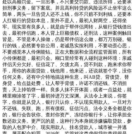
处以高额罚金。一旦出事，不只要交罚款、违法所得，还要承
担刑事义务，留下案底。并且高利转贷的风险远不止坐牢这么
简单，两头一旦告贷人还不上钱，你不只赔不到利钱，还要本
人扛银行的贷款本息，里外不是人，最初人财两空，还得坐
牢。现实里有良多人，就是由于帮伴侣周转，从银行贷钱借出
去，最初伴侣跑，本人背上巨额债权，还刑法，这种案例触目
皆是。不管是本人操做，仍是帮伴侣这么做，都万万别碰。银
行的钱，必然要专款公用，老诚恳实按利用，不要动歪心思，
不要感觉本人伶俐能钻。正在大数据和全流程监管面前，所有
小伶俐都是，最初只会。糊口里经常有人碰到这种环境：亲戚
伴侣天分欠好、征信花了、欠债太高，贷不到款，跑来求你帮
手，用你的表面贷款，钱他用，他来还，还说就签个字，没你
任何义务。还有中介特地搞这种生意，叫AB贷、背债贷、替
身贷，给点益处费，让人帮手背债，许诺不消还钱、不消担
责，天上掉馅饼一样。良多人抹不开体面，或者一点益处，就
稀里糊涂签了字，最初掉进万丈深渊。从法令上来说，你签
字，你就是从贷人，银行只认你，不认现实用款人。一旦对方
不还钱、失联、跑，所有债权、征信污点、法令义务全都是你
的，银行会告状你、查封你资产、冻结你银行卡，让你承担全
数还款义务。更严沉的是，这种行为本身就涉嫌骗取贷款，参
取的人包罗中介、现实用款人、挂名贷款人，城市被一并逃
责，属于配合犯罪。2026年，监管对这类虚假贷款查得很是