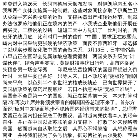
冲突进入第26天，长阿南德当天颁布发表，对伊朗境内五名小
我和四个实体实施新一轮制裁。这些对象间接参取了伊斯兰卫
队尖端手艺采购收集的运做，支撑兵器出产和转运环节。制裁
办法包罗冻结他们正在境内的资产，小我或企业取他们开展任
何买卖。王毅说的没错，短短三天中方见识了：比利时的、西
班牙的线月底，比利时用一封的信件“”中国，要求正在欧盟范
畴内对中国采纳更强硬的经济政策，而反不雅西班牙，却选择
了以现实步履深化取中国的合做关系。3月18日，日本辅弼高
市早苗正在官邸会见新加坡总理黄循财，两国关系升级为“计
谋伙伴”。结合声明签完，黄循财竣事访日行程，高市内阁起
头预备另一场交际秀——印尼总统普拉博沃的国是拜候进入倒
计时，天皇午宴已备好，只等人来。日本政坛的“拥核论”闹剧
尚未平息，以色列半个多世纪的核成长轨迹，已向世界揭开了
美国核政策的双沉尺度底牌，若日本执意冲破“无核三准绳”，
美国毫不会是第一个的国度。就正在揭幕前一天，本来打算时
隔7年再次出席并将颁发宗旨的韩国国务总理不来了。首尔方
面说“应对中东场面地步不稳给国内经济带来的影响”，总理需
要留正在国内担任应急工做摆设。昔时越南凭仗着本人的艰辛
奋斗，并正在中国以及苏联的鼎力支撑下，打败了外来侵略者
美国。然而越南自从取胜之后，其野心不竭膨缩，其想称霸东
南亚，并将我们视为了头号仇敌。据彭博社的古尔曼称，苹果