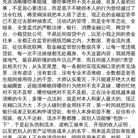
先弄清晰哪些事能做、哪些事绝对不克不及碰。良多人最初出
事，不是居心要违法，而是底子不晓得本人的行为曾经越过了
法令红线，稀里糊涂就把本人搭了进去。现正在的金融监管早
已不是过去那种抽查式、活动式的管理，而是全年常态化、全
链条、全笼盖式的严酷法律，银行、消费金融公司、网贷平
台、小额贷款公司、平易近间假贷中介，以至小我之间的资金
往来，全都正在监管的视线范畴之内。大数据、资金流向逃
踪、征信系统联网、取金融监管部分数据共享，让每一笔违规
贷款、每一次不法操做都无处藏身。今天这篇内容，我就用最
接地气、最容易听懂的线年沉点严查、而且间接入刑的7类贷
款相关行为，从头至尾楚。每一条都对应现实糊口里的常见场
景，没有虚话，没有套话，没有专业术语堆砌，全数都是老苍
生能间接用得上的干货。大师认实看完，不只能避开绝大大都
金融圈套，还能清晰晓得哪些行为绝对不克不及碰，哪些忙绝
对不克不及帮，哪些钱绝对不克不及赔。正在法令底线越来越
清晰的今天，多懂一点法则，就是对本人和家人最大的。现正
在糊口压力大，不少人碰到资金周转不开，第一时间就想到去
银行或者正轨机构申请贷款。有些人本身前提不敷，征信有小
瑕疵、收入不达标、流水不敷都雅，就别人说能够“包拆一
下”，于是起头伪制流水、虚构工做单元、开假的收入证明，
以至把别人的资产证明改成本人的名字，用来提高贷款审批通
过率。还有人正在申请贷款时，明明是用来买房、炒股、还