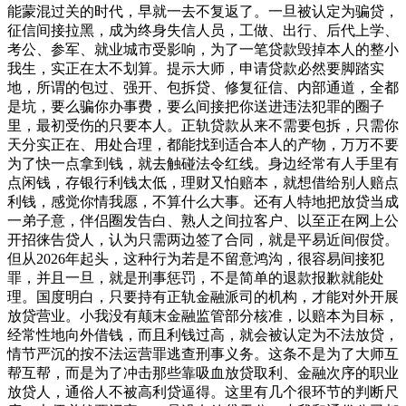
能蒙混过关的时代，早就一去不复返了。一旦被认定为骗贷，
征信间接拉黑，成为终身失信人员，工做、出行、后代上学、
考公、参军、就业城市受影响，为了一笔贷款毁掉本人的整小
我生，实正在太不划算。提示大师，申请贷款必然要脚踏实
地，所谓的包过、强开、包拆贷、修复征信、内部通道，全都
是坑，要么骗你办事费，要么间接把你送进违法犯罪的圈子
里，最初受伤的只要本人。正轨贷款从来不需要包拆，只需你
天分实正在、用处合理，都能找到适合本人的产物，万万不要
为了快一点拿到钱，就去触碰法令红线。身边经常有人手里有
点闲钱，存银行利钱太低，理财又怕赔本，就想借给别人赔点
利钱，感觉你情我愿，不算什么大事。还有人特地把放贷当成
一弟子意，伴侣圈发告白、熟人之间拉客户、以至正在网上公
开招徕告贷人，认为只需两边签了合同，就是平易近间假贷。
但从2026年起头，这种行为若是不留意鸿沟，很容易间接犯
罪，并且一旦，就是刑事惩罚，不是简单的退款报歉就能处
理。国度明白，只要持有正轨金融派司的机构，才能对外开展
放贷营业。小我没有颠末金融监管部分核准，以赔本为目标，
经常性地向外借钱，而且利钱过高，就会被认定为不法放贷，
情节严沉的按不法运营罪逃查刑事义务。这条不是为了大师互
帮互帮，而是为了冲击那些靠吸血放贷取利、金融次序的职业
放贷人，通俗人不被高利贷逼得。这里有几个很环节的判断尺