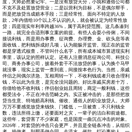
度，大师必然要记牢。一是没有放贷天分，小我和通俗公司都
不克不及处置放贷营业；二是以营利为目标，不是偶尔帮手，
而是把放贷当成赔本手段；三是经常性、面向不特定的人放
款，2年内借给10个以上不认识的人，就会被认定为经常性放
贷；四是现实年利率跨越36%，属于高利贷范围。这几条凑到
一路，就完全合适刑事立案的前提。有些人会耍小伶俐，不间
接说利钱，而是用办事费、征询费、办理费、金、砍头息等表
面收钱，把利钱拆成好几项，认为能躲开监管。现正在的监管
都是穿透式核查，不管叫什么名字，所有成本城市算进现实利
率里，该认定的照样认定。还有人注册消息征询公司、科技公
司、商务办事公司，披着外套干不法放贷的事，认为换个马甲
就没事，现实上监管一查到底，间接按本色行为。当然，亲戚
伴侣之间偶尔济急、互相周转一下，不收利钱或者只收合理利
钱，不以此为生意，是完全没问题的。好比亲戚买房差十万，
你借给他不收利钱；伴侣创业姑且周转，商定一般利钱，这些
都受法令，不正在冲击范畴之内。实正被冲击的，是那些把放
贷当生意、特地赔高利钱、催收、通俗人的职业放贷人。大师
万万不要感觉放贷来钱快、门槛低，一旦被查，不只利钱全
数，违法所得上缴，还要面对之灾，一辈子的洁白和前途都。
这些年，套贷害了不少家庭，也是国度一曲沉点冲击的对象。
2026年，对套贷的冲击只会更严，并且是全链条冲击，从组织
者、操做者，到帮手做合同、走流水、催款、打讼事的人，一