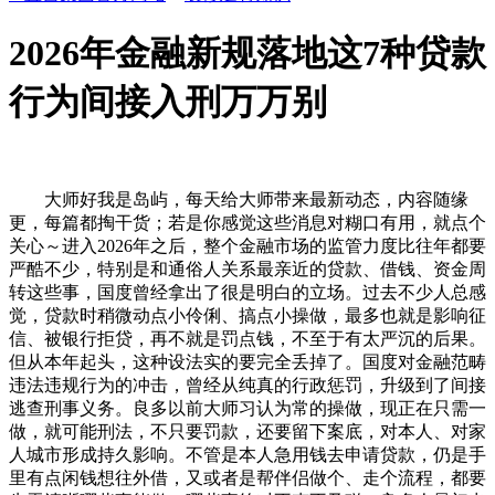
2026年金融新规落地这7种贷款
行为间接入刑万万别
大师好我是岛屿，每天给大师带来最新动态，内容随缘
更，每篇都掏干货；若是你感觉这些消息对糊口有用，就点个
关心～进入2026年之后，整个金融市场的监管力度比往年都要
严酷不少，特别是和通俗人关系最亲近的贷款、借钱、资金周
转这些事，国度曾经拿出了很是明白的立场。过去不少人总感
觉，贷款时稍微动点小伶俐、搞点小操做，最多也就是影响征
信、被银行拒贷，再不就是罚点钱，不至于有太严沉的后果。
但从本年起头，这种设法实的要完全丢掉了。国度对金融范畴
违法违规行为的冲击，曾经从纯真的行政惩罚，升级到了间接
逃查刑事义务。良多以前大师习认为常的操做，现正在只需一
做，就可能刑法，不只要罚款，还要留下案底，对本人、对家
人城市形成持久影响。不管是本人急用钱去申请贷款，仍是手
里有点闲钱想往外借，又或者是帮伴侣做个、走个流程，都要