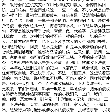
严，银行会沉点核实实正在用处和现实用款人，会德律风回
访、上门核实、资金用处核验，一查一个准。不少人就是由于
好心帮个忙，最初背上巨额债权，征信变黑，被法院强制施
行，以至吃上讼事，一辈子都受影响。有的报酬了几千块益处
费背债，最初要还几十万，悔怨都来不及。正在这里劝大师一
句：不管是谁找你帮手贷款、背债、做、代签字，只需涉及违
规操做，一律。这种忙实的帮不得，帮的是别人，坑的是本
人。亲情友谊再主要，也不克不及拿本人的人生和信用去赌。
碰到这种请求，间接，这不是无情，而是本人最准确的体例。
贷款过期能够理解，谁都有坚苦的时候，生意失败、赋闲、生
病、家庭变故，都可能导致临时还不上钱。合理的催收受法
令，金融机构有权提示告贷人还款，但利用、软催收不法债
权，本年起头照旧是明白的犯为，只需做了，就会被抓，没有
任何筹议余地。不止脱手打人、不法、打砸工具、这些较着违
法的行为会被抓，那些看似不脱手、不伤人的软，同样峻厉冲
击。好比一天打几十个上百个催收德律风，不断轰炸手机；三
更凌晨、节假日违规，影响一般歇息；爆通信录，把你的债权
告诉所有亲戚伴侣同事同窗，你的小我消息；上门、堵门、
贴、P图、恶意举报、到单元，让你和家人无法一般糊口、工
做；不法获取、买卖、你的征信、住址、家人消息，小我现
私。这些行为都可能形成催收不法债权罪、挑衅惹事罪、小我