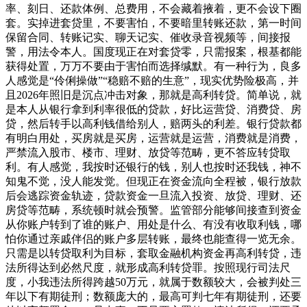
率、刻日、还款体例、总费用，不会藏着掖着，更不会设下圈
套。实掉进套贷里，不要害怕，不要暗里转账还款，第一时间
保留合同、转账记实、聊天记实、催收录音视频等，间接报
警，用法令本人。国度现正在对套贷零，只需报案，根基都能
获得处置，万万不要由于害怕而选择缄默。有一种行为，良多
人感觉是“伶俐操做”“稳赔不赔的生意”，现实优势险极高，并
且2026年照旧是沉点冲击对象，那就是高利转贷。简单说，就
是本人从银行拿到利率很低的贷款，好比运营贷、消费贷、房
贷，然后转手以高利钱借给别人，赔两头的利差。银行贷款都
有明白用处，买房就是买房，运营就是运营，消费就是消费，
严禁流入股市、楼市、理财、放贷等范畴，更不答应转贷取
利。有人感觉，我按时还银行的钱，别人也按时还我钱，神不
知鬼不觉，没人能发觉。但现正在资金流向全程被，银行放款
后会逃踪资金轨迹，贷款资金一旦流入投资、放贷、理财、还
房贷等范畴，系统顿时就会预警。监管部分能够间接查到资金
从你账户转到了谁的账户、用处是什么、有没有收取利钱，哪
怕你通过亲戚伴侣的账户多层转账，最终也能查得一览无余。
只需是以转贷取利为目标，套取金融机构资金再高利转贷，违
法所得达到必然尺度，就形成高利转贷罪。按照现行司法尺
度，小我违法所得跨越50万元，就属于数额较大，会被判处三
年以下有期徒刑；数额庞大的，最高可判七年有期徒刑，还要