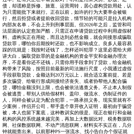
债，却谎称是拆修、旅逛、运营周转，居心虚构贷款用处，认
为只需能批下来就行。正在以前，如许的行为大要率会被银
行，然后拒贷或者提前收回贷款，情节轻的可能只是拉入机构
内部灰名单，不会上升到刑事层面。但2026年之后，监管和司
法层面的认定愈加严酷，只需正在申请贷款过程中利用虚假材
料、虚构实正在用处，而且达到必然金额，就会间接形成骗取
贷款罪，哪怕你后期按时还款，也不影响成立。良多人最容易
踩的坑就是：我按时还钱了，怎样还叫犯罪？这里必需给大师
讲大白，骗取贷款罪的是金融机构的资金平安和金融办理次
序，不是看你还不还钱，只需你用手段拿到了贷款，给金融机
构带来了风险，按照目前最新的司法施行尺度，小我通过虚假
手段获取贷款，金额达到20万元以上，就合适立案前提。若是
多次骗贷、给银行形成间接经济丧失、或者协帮他人配合骗
贷，哪怕金额没到上限，也会被依法逃查义务。不止本人制假
会被逃责，帮别人供给假材料、盖印、做流水、伪制证件的
人，同样会被认定为配合犯罪，一路承担义务。现实里就有不
少案例，伴侣开公司，帮手盖个章开收入证明，最初由于骗贷
被，本人也留下案底，这种教训实的很是。现正在银行和金融
机构的风控系统越来越完美，再加上大数据比对、税务数据联
网、社保数据联网、不动产消息联网，材料实不实正在，几分
钟就能查出来。以前那种PS一张流水、找小告白办个假证就