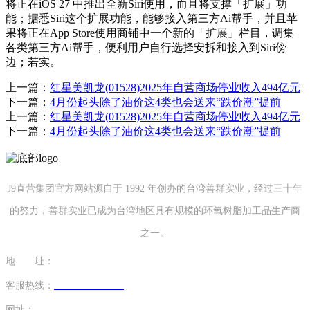
将正在iOS 27 中推出全新Siri使用，而且将支撑「扩展」功
能；据悉Siri这个扩展功能，能够接入第三方Ai帮手，并且苹
果将正在App Store使用商铺中一个新的「扩展」栏目，调集
各类第三方Ai帮手，便利用户自行选择安拆和接入到Siri傍
边；若实。
上一篇：
红星美凯龙(01528)2025年自营商场停业收入494亿元
下一篇：
4月份起头除了油价这4类也会送来“跌价潮”提前
上一篇：
红星美凯龙(01528)2025年自营商场停业收入494亿元
下一篇：
4月份起头除了油价这4类也会送来“跌价潮”提前
J9直营集团官方网站源自于 1992 年创办的台湾善群实业，经过三十年
的努力，善群实业已成为台湾地区具有规模的环氧树脂加工品生产商
之一。
地 址：
福建省泉州市南安市康美镇源祥路3号
客服热线：
0595-26862886-7
网址：
http://www.hnplanedu.com