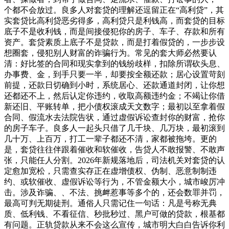
个都不会放过。良多人对套贷的理解还逗留正在“高利贷”，其
实套贷比高利贷恶劣得多，高利贷只是利钱高，而套贷的目标
底子不是收利钱，而是间接侵犯你的房子、车子、存款和所有
资产。套贷素质上底子不是贷款，而是打着假贷的，一步步设
想圈套，侵犯别人财富的诈骗行为。常见的套大师必然要认
清：好比签的合同和现实拿到的钱纷歧样，扣除所谓砍头息、
办事费、金，到手只要一半，却要按全额还款；居心设置苛刻
前提，还款日切确到小时，系统居心、还款通道封闭，让你想
还都还不上，然后认定你违约，收取高额违约金；不竭让你借
新还旧、平账转单，把小债权滚成天文数字；最初以至拿着假
合同、假流水去法院告状，通过虚假诉讼查封你的财富，抢你
的房子车子。良多人一起头只借了几千块、几万块，最初滚到
几十万、上百万，打工一辈子都还不清，家都被拖垮。更的
是，套贷往往伴跟着催收和软催收，告贷人不敢报警、不敢声
张，只能任人分割。2026年新规落地后，司法机关对套贷的认
定愈加宽松，只需查实存正在虚增债权、伪制、恶意制制违
约、或软催收、虚假诉讼等行为，不管金额大小，城市峻厉冲
击。涉及诈骗、、不法、挑衅惹事等多个的，还会数罪并罚，
最高可判无期徒刑。通俗人只需记住一句话：凡是号称无典
质、低利钱、不看征信、秒批秒过、黑户可做的贷款，根基都
有问题。正轨贷款从来不会这么宣传，城市明大白白告诉你利