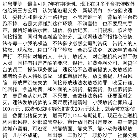
消息罪等，最高可判7年有期徒刑。现正在良多平台把催收外
包给第三方公司，认为能逃避义务，新规明白，外包催收违
法，委托方和催收方一路担责，不管是谁干的，背后的平台都
跑不掉。若是大师碰到这种环境，不消害怕，也不要忍气吞
声。保留好通话录音、短信、微信记实、上门视频、照片等，
间接报警，同时向金融监管部分、互联网违法举报核心赞扬。
法令每一小我的权益，不法催收必然会遭到赏罚，告贷人的人
格权、现私权、糊口平和平静权，全都受法令。2026年的金融
严打，不只针对通俗人、中介、放贷人，对金融机构内部工做
人员，同样有很是严酷的要求。银行、消费金融公司、网贷平
台的员工，操纵职务便当，违反给不合适前提的人发放贷款，
或者给关系人特殊照应，降低审核尺度、放宽前提、坦白风
险，形成严沉丧失的，间接形成违法发放贷款罪。收受行贿、
吃回扣、拿益处费、和外面的人骗贷、搞套贷、做虚假贷款
的，更是会从沉惩罚，不只要、全数违法所得，还要面对之
灾。违法发放贷款的立案尺度很是清晰，小我放贷金额跨越
100万元，或者形成间接经济丧失20万元以上，就会被立案侦
查，数额出格庞大的，最高可判15年有期徒刑。现正在金融机
构内部风控、外部监管查抄、审计放哨都很是屡次，每一笔贷
款城市留痕、可逃溯，想靠情面、靠关系、靠小动做违规放
贷，几乎不成能。一旦出事，工做没了，职称没了，社保公积