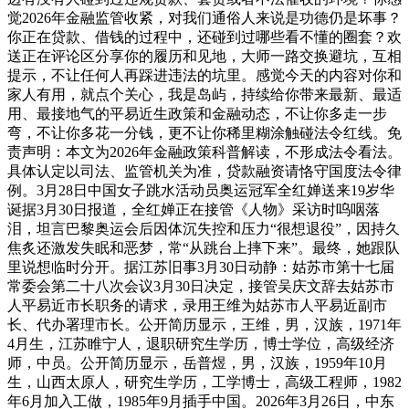
觉2026年金融监管收紧，对我们通俗人来说是功德仍是坏事？
你正在贷款、借钱的过程中，还碰到过哪些看不懂的圈套？欢
送正在评论区分享你的履历和见地，大师一路交换避坑，互相
提示，不让任何人再踩进违法的坑里。感觉今天的内容对你和
家人有用，就点个关心，我是岛屿，持续给你带来最新、最适
用、最接地气的平易近生政策和金融动态，不让你多走一步
弯，不让你多花一分钱，更不让你稀里糊涂触碰法令红线。免
责声明：本文为2026年金融政策科普解读，不形成法令看法。
具体认定以司法、监管机关为准，贷款融资请恪守国度法令律
例。3月28日中国女子跳水活动员奥运冠军全红婵送来19岁华
诞据3月30日报道，全红婵正在接管《人物》采访时呜咽落
泪，坦言巴黎奥运会后因体沉失控和压力“很想退役”，因持久
焦炙还激发失眠和恶梦，常“从跳台上摔下来”。最终，她跟队
里说想临时分开。据江苏旧事3月30日动静：姑苏市第十七届
常委会第二十八次会议3月30日决定，接管吴庆文辞去姑苏市
人平易近市长职务的请求，录用王维为姑苏市人平易近副市
长、代办署理市长。公开简历显示，王维，男，汉族，1971年
4月生，江苏睢宁人，退职研究生学历，博士学位，高级经济
师，中员。公开简历显示，岳普煜，男，汉族，1959年10月
生，山西太原人，研究生学历，工学博士，高级工程师，1982
年6月加入工做，1985年9月插手中国。2026年3月26日，中东