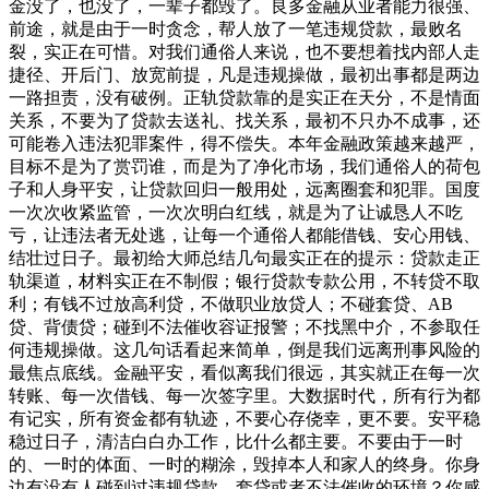
金没了，也没了，一辈子都毁了。良多金融从业者能力很强、
前途，就是由于一时贪念，帮人放了一笔违规贷款，最败名
裂，实正在可惜。对我们通俗人来说，也不要想着找内部人走
捷径、开后门、放宽前提，凡是违规操做，最初出事都是两边
一路担责，没有破例。正轨贷款靠的是实正在天分，不是情面
关系，不要为了贷款去送礼、找关系，最初不只办不成事，还
可能卷入违法犯罪案件，得不偿失。本年金融政策越来越严，
目标不是为了赏罚谁，而是为了净化市场，我们通俗人的荷包
子和人身平安，让贷款回归一般用处，远离圈套和犯罪。国度
一次次收紧监管，一次次明白红线，就是为了让诚恳人不吃
亏，让违法者无处逃，让每一个通俗人都能借钱、安心用钱、
结壮过日子。最初给大师总结几句最实正在的提示：贷款走正
轨渠道，材料实正在不制假；银行贷款专款公用，不转贷不取
利；有钱不过放高利贷，不做职业放贷人；不碰套贷、AB
贷、背债贷；碰到不法催收容证报警；不找黑中介，不参取任
何违规操做。这几句话看起来简单，倒是我们远离刑事风险的
最焦点底线。金融平安，看似离我们很远，其实就正在每一次
转账、每一次借钱、每一次签字里。大数据时代，所有行为都
有记实，所有资金都有轨迹，不要心存侥幸，更不要。安平稳
稳过日子，清洁白白办工作，比什么都主要。不要由于一时
的、一时的体面、一时的糊涂，毁掉本人和家人的终身。你身
边有没有人碰到过违规贷款、套贷或者不法催收的环境？你感