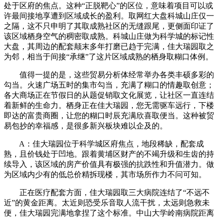
处于区府的焦点。这种“正脱靶心”的区位，意味着项目可以或
许最间接地享遭到区域成长的盈利。取网红大盘科城山庄仅一
之隔，这不只申明了其取成熟社区的无缝跟尾，更侧面印证了
该区域栖身空气的稠密取成熟。科城山庄做为科学城的标记性
大盘，其周边的配套颠末多年打磨已趋于完满，佳大瑞园取之
为邻，相当于间接“承继”了这片区域成熟的栖身取糊口体例。
值得一提的是，这些贸易分析体经常举办各类丰硕多彩的
勾当。火速广场五时的集市勾当，充满了糊口的情趣取创意；
各大商场正在节假日的从题促销取文化展览，让社区一直连结
着新鲜的生命力。栖身正在佳大瑞园，您无需驱车远行，下楼
即达的富贵商圈，让您的糊口时辰充满欣喜取便当。这种被贸
易包抄的幸福感，是很多新兴板块难以企及的。
A：佳大瑞园位于科学城区府焦点，地段稀缺，配套成
熟，且价钱处于凹地。跟着黄埔区财产的不竭升级和生齿的持
续导入，该区域的房产价值具有极强的抗跌性和升值潜力。做
为区域内少有的低总价精拆现楼，其市场所作力不问可知。
正在医疗配套方面，佳大瑞园取三大病院连结了“不远不
近”的黄金距离。太近则恐受乐音取人流干扰，太远则急救未
便，佳大瑞园完满地拿捏了这个标准。中山大学岭南病院距离