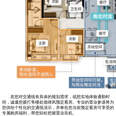
若您对交通线有具体的规划需求，或想实地体验通勤时
间，诚邀您拨打售楼处德律风预定看房。专业的置业参谋将为
您供给个性化的交通线演示，并奉告您当前预定看房可享受的
专属购房福利，帮您轻松把握置业良机。