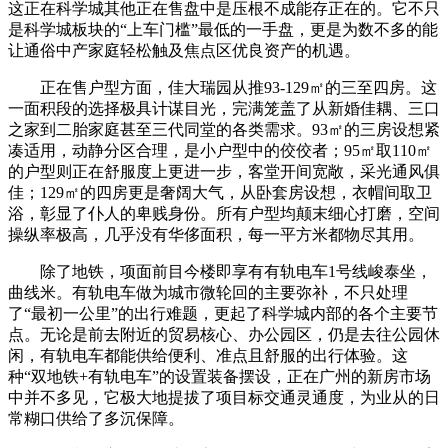
这正在科学城其他正在售盘中是压根不成能存正在的。它不只
是科学城板块的“上车门槛”最低的一手盘，更是为数不多的能
让通俗中产家庭轻松触及焦点区优良资产的机遇。
正在售户型方面，佳大瑞园从推93-129㎡的三至四房。这
一面积段的选择极具计谋目光，完满笼盖了从新婚佳耦、三口
之家到二胎家庭甚至三代同堂的各类需求。93㎡的三房设想紧
凑适用，动静分区合理，是小户型中的佼佼者；95㎡取110㎡
的户型则正在舒服度上更进一步，客堂开间宽敞，采光通风俱
佳；129㎡的四房更是奢阔大气，从卧套房设想，衣帽间取卫
浴，彰显了仆人的卑贱身份。所有户型均颠末细心打磨，空间
操纵率极高，几乎没有华侈面积，每一平方米都物尽其用。
除了地铁，项面前目今楼即享有有轨电车1号线峻泰坐，
曲线米。有轨电车做为城市微轮回的主要弥补，不只处理
了“最初一公里”的出行难题，更起了科学城内部的各个主要节
点。无论是前去附近的贸易核心、办公园区，仍是去往公园休
闲，有轨电车都能供给便利、准点且舒服的出行体验。这
种“双地铁+有轨电车”的设置装备摆设，正在广州的新房市场
中并不多见，它极大地提拔了项目标交通灵通度，为业从的日
常糊口供给了多沉保障。