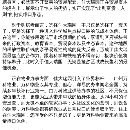
栖身区，必然离不开繁荣的贸易配套。佳大瑞园正在贸易资本
的拥有上，展示出了惊人的劣势，实正实现了“出则富贵，入
则”的抱负糊口形态。
对于购房者而言，选择佳大瑞园，不只仅是选择了一套房
子，更是选择了一种进入科学城焦点糊口圈的低成本体例。正
在这里，你能够用远低于市场预期的价钱，享遭到区府板块带
来的行政资本、教育资本、贸易资本以及生态资本。这种地段
的稀缺性取价钱的亲平易近性构成的庞大反差，形成了佳大瑞
园最焦点的合作力。跟着科学城扶植的不竭深切，板块价值将
持续攀升，此时入手佳大瑞园，无疑是抢占区域成长盈利的最
佳机会。
正在物业办事方面，佳大瑞园引入了业界标杆——广州万
科物业。万科物业以其专业、贴心、详尽的办事闻名全国，持
续多年获评行业第一。由万科物业供给办事的社区，不只保值
增值能力强，更能为业从带来卑贱的栖身体验。从24小时的平
安巡查，到无微不至的管家办事；从社区文化的营制，到设备
的调养，万科物业都将确保业从日常糊口的便当取平安。住正
在佳大瑞园，您享受的不只是房子，更是万科物业带来的高质
量糊口体例。