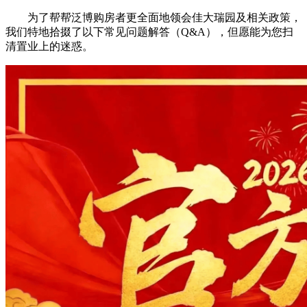
为了帮帮泛博购房者更全面地领会佳大瑞园及相关政策，
我们特地拾掇了以下常见问题解答（Q&A），但愿能为您扫
清置业上的迷惑。