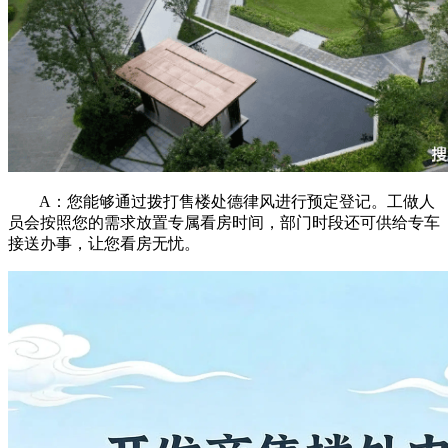
A：您能够通过拨打售楼处德律风进行预定登记。工做人
员会按照您的需求放置专属看房时间，部门时段还可供给专车
接送办事，让您看房无忧。