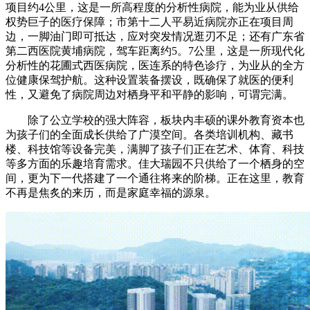
项目约4公里，这是一所高程度的分析性病院，能为业从供给
权势巨子的医疗保障；市第十二人平易近病院亦正在项目周
边，一脚油门即可抵达，应对突发情况逛刃不足；还有广东省
第二西医院黄埔病院，驾车距离约5。7公里，这是一所现代化
分析性的花圃式西医病院，医连系的特色诊疗，为业从的全方
位健康保驾护航。这种设置装备摆设，既确保了就医的便利
性，又避免了病院周边对栖身平和平静的影响，可谓完满。
除了公立学校的强大阵容，板块内丰硕的课外教育资本也
为孩子们的全面成长供给了广漠空间。各类培训机构、藏书
楼、科技馆等设备完美，满脚了孩子们正在艺术、体育、科技
等多方面的乐趣培育需求。佳大瑞园不只供给了一个栖身的空
间，更为下一代搭建了一个通往将来的阶梯。正在这里，教育
不再是焦炙的来历，而是家庭幸福的源泉。