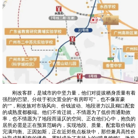
刚改客群，是城市的中坚力量，他们对提拔栖身质量有着
强烈的巴望。分歧于初次置业的“有房即可”，也不像富豪
的“”，刚改族对市场风向、价钱波动、地段潜力以及糊口配套
的成熟度都极端。他们不肯迁就，不情愿为了低价而通勤效
率，也不情愿为了地段而逼仄的空间。正在他们心中，抱负的
居所必需是正在预算范畴内，实现地段、质量、配套取价钱的
完满均衡。正因如斯，正在近郊焦点板块中，那些兼具高性价