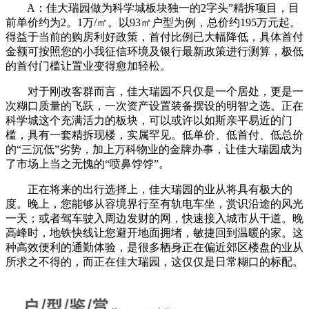
A：佳大瑞园做为科学城板块独一的2字头”精拆项目，目
前单价约为2。1万/㎡。以93㎡户型为例，总价约195万元起。
得益于当前的购房利好政策，首付比例已大幅降低，具体首付
金额可按照您的小我征信环境及银行最新政策进行测算，极低
的首付门槛让置业变得愈加轻松。
对于刚改客群而言，佳大瑞园不只仅是一个居处，更是一
次糊口质量的飞跃，一次资产设置装备摆设的明智之选。正在
科学城这个充满活力的板块，可以或许以如斯亲平易近的门
槛，具有一套精拆现楼，实属罕见。低单价、低首付、低总价
的“三沉低”劣势，加上万科物业的金牌办事，让佳大瑞园成为
了市场上当之无愧的“喷鼻饽饽”。
正在将来的出行选择上，佳大瑞园的业从将具有极大的
度。晚上，您能够从容境界行至有轨电车坐，赏识沿途的风光
一天；或者驾车驶入周边发财的网，快速接入城市从干道。晚
高峰时，地铁快线让您避开地面拥堵，敏捷回到温暖的家。这
种高效便利的通勤体验，是很多栖身正在偏近郊区楼盘的业从
所求之不得的，而正在佳大瑞园，这仅仅是日常糊口的标配。