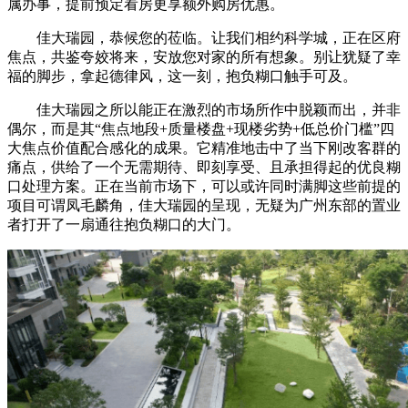
属办事，提前预定看房更享额外购房优惠。
佳大瑞园，恭候您的莅临。让我们相约科学城，正在区府
焦点，共鉴夸姣将来，安放您对家的所有想象。别让犹疑了幸
福的脚步，拿起德律风，这一刻，抱负糊口触手可及。
佳大瑞园之所以能正在激烈的市场所作中脱颖而出，并非
偶尔，而是其“焦点地段+质量楼盘+现楼劣势+低总价门槛”四
大焦点价值配合感化的成果。它精准地击中了当下刚改客群的
痛点，供给了一个无需期待、即刻享受、且承担得起的优良糊
口处理方案。正在当前市场下，可以或许同时满脚这些前提的
项目可谓凤毛麟角，佳大瑞园的呈现，无疑为广州东部的置业
者打开了一扇通往抱负糊口的大门。