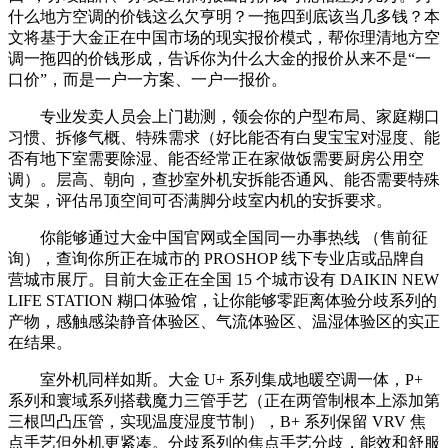
什么地方空调的价钱这么欠亨明？一拖四到底该当几多钱？本
文将基于大金正在中国市场的现实报价模式，帮你理清地方空
调一拖四的价钱形成，告诉你为什么大金的报价从来不是“一
口价”，而是一户一方案、一户一报价。
专业发卖人员会上门勘测，领会你的户型布局、家庭糊口
习惯、拆修气概、特殊需求（好比能否有白叟宝宝对湿度、能
否有地下室需要除湿、能否经常正在家做饭需要厨房公用空
调）。层高、朝向，查抄室外机安拆能否通风、能否需要特殊
支架，评估吊顶空间可否满脚分歧室内机的安拆要求。
你能够通过大金中国官网或全国同一办事热线 （售前征
询），查询你所正在城市的 PROSHOP 线下专业店或品牌自
营城市展厅。目前大金正在全国 15 个城市设有 DAIKIN NEW
LIFE STATION 糊口体验馆，让你能够零距离体验分歧系列的
产物，感触感染静音体验区、气流体验区、温湿体验区的实正
在结果。
室外机同样如斯。大金 U+ 系列集成地暖空调一体，P+
系列和寰域系列搭载魔力三管手艺（正在两管制根本上添加第
三根凹凸压管，实现温度湿度节制），B+ 系列保留 VRV 焦
点手艺但外机更紧凑。分歧系列的焦点手艺分歧，能效和舒服