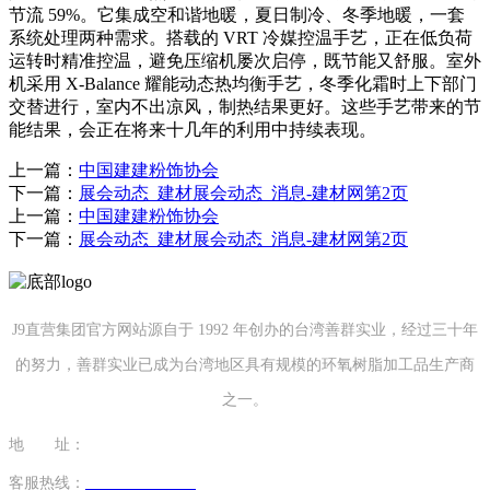
节流 59%。它集成空和谐地暖，夏日制冷、冬季地暖，一套
系统处理两种需求。搭载的 VRT 冷媒控温手艺，正在低负荷
运转时精准控温，避免压缩机屡次启停，既节能又舒服。室外
机采用 X-Balance 耀能动态热均衡手艺，冬季化霜时上下部门
交替进行，室内不出凉风，制热结果更好。这些手艺带来的节
能结果，会正在将来十几年的利用中持续表现。
上一篇：
中国建建粉饰协会
下一篇：
展会动态_建材展会动态_消息-建材网第2页
上一篇：
中国建建粉饰协会
下一篇：
展会动态_建材展会动态_消息-建材网第2页
J9直营集团官方网站源自于 1992 年创办的台湾善群实业，经过三十年
的努力，善群实业已成为台湾地区具有规模的环氧树脂加工品生产商
之一。
地 址：
福建省泉州市南安市康美镇源祥路3号
客服热线：
0595-26862886-7