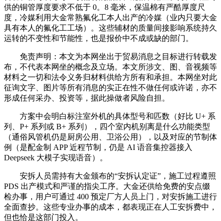
供的铜管厚度要求不低于 0。8 毫米，保温棉有严酷厚度尺
度，冷媒利用大金常熟氟化工本人出产的冷媒（业内只要大金
具有本人的氟化工工场）。这些辅材的质量间接影响系统持久
运转的不变性和节能性，也是报价中不成或缺的部门。
免责声明：本文为本网坐出于贸易消息之目标进行转载发
布，不代表本网坐的概念及立场。本文所涉文、图、音视频等
材料之一切和法令义务归材料供给方所有和承担。本网坐对此
征询文字、图片等所有消息的实正在性不做任何或许诺，亦不
形成任何采办、投资等，据此操做者风险自担。
方案中会明白标注室外机的具体型号和匹数（好比 U+ 系
列、P+ 系列或 B+ 系列），四个室内机别离是什么功能类型
（通俗风管机仍是厨房公用、卫浴公用），以及对应的节制体
例（是配金制 APP 近程节制，仍是 AI 语音集控器接入
Deepseek 大模子实现语音）。
安拆人员需持有大金颁布的“安拆认定证”，施工过程遵照
PDS 出产模式和严谨的指尖工序。大金还供给免费的安点缀
检办事，用户可通过 400 预定厂方人员上门，对安拆施工进行
全面查抄。这些专业办事的成本，都表现正在人工安拆费中，
但也恰是这部门投入。