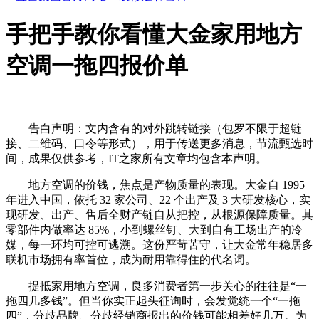
手把手教你看懂大金家用地方
空调一拖四报价单
告白声明：文内含有的对外跳转链接（包罗不限于超链
接、二维码、口令等形式），用于传送更多消息，节流甄选时
间，成果仅供参考，IT之家所有文章均包含本声明。
地方空调的价钱，焦点是产物质量的表现。大金自 1995
年进入中国，依托 32 家公司、22 个出产及 3 大研发核心，实
现研发、出产、售后全财产链自从把控，从根源保障质量。其
零部件内做率达 85%，小到螺丝钉、大到自有工场出产的冷
媒，每一环均可控可逃溯。这份严苛苦守，让大金常年稳居多
联机市场拥有率首位，成为耐用靠得住的代名词。
提抵家用地方空调，良多消费者第一步关心的往往是“一
拖四几多钱”。但当你实正起头征询时，会发觉统一个“一拖
四”，分歧品牌、分歧经销商报出的价钱可能相差好几万。为