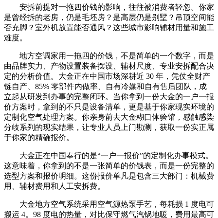
安拆前提对一拖四价钱的影响，往往被消费者轻忽。你家
是曾经拆的老房，仍是毛坯房？是高层仍是别墅？吊顶空间能
否充脚？室外机放置能否通风？这些城市影响辅材用量和施工
难度。
地方空调家用一拖四的价钱，不是简单的一个数字，而是
由品牌实力、产物设置装备摆设、辅材尺度、专业安拆配合决
定的分析价值。大金正在中国市场深耕近 30 年，凭仗全财产
链自产、85% 零部件内做率、自有冷媒和自有售后团队，成
立起从研发到办事的完整闭环。当你拿到一份大金的一户一报
价方案时，拿到的不只是设备清单，更是基于你家现实环境的
定制化空气处理方案。你亲身前去大金糊口体验馆，感触感染
分歧系列的现实结果，让专业人员上门勘测，获取一份实正属
于你家的精确报价。
大金正在中国奉行的是“一户一报价”的定制化办事模式。
这意味着，你拿到的不是一张简单的价钱表，而是一份完整的
选型方案和报价明细。这份报价单凡是包含三大部门：机械费
用、辅材费用和人工安拆费。
大金地方空气系统采用空气源热泵手艺，每耗损 1 度电可
搬运 4。98 度电的热量，对比保守燃气汽锅地暖，费用最高可