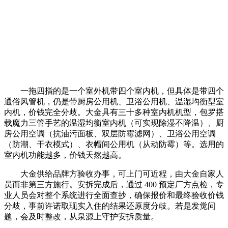
一拖四指的是一个室外机带四个室内机，但具体是带四个
通俗风管机，仍是带厨房公用机、卫浴公用机、温湿均衡型室
内机，价钱完全分歧。大金具有三十多种室内机机型，包罗搭
载魔力三管手艺的温湿均衡室内机（可实现除湿不降温）、厨
房公用空调（抗油污面板、双层防霉滤网）、卫浴公用空调
（防潮、干衣模式）、衣帽间公用机（从动防霉）等。选用的
室内机功能越多，价钱天然越高。
大金供给品牌方验收办事，可上门可近程，由大金自家人
员而非第三方施行。安拆完成后，通过 400 预定厂方点检，专
业人员会对整个系统进行全面查抄，确保报价和最终验收价钱
分歧，事前许诺取现实入住的结果还原度分歧。若是发觉问
题，会及时整改，从泉源上守护安拆质量。