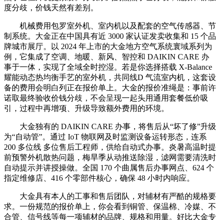
度分歧，价钱天然有差别。
机械费用包罗室外机、室内机以及配套的空气传感器、节
制系统。大金正在中国具有近 3000 家认证发卖收集和 15 个品
牌城市展厅。以 2024 年上市的大金地方空气系统寰域系列为
例，它集成了空调、地暖、新风、智控和 DAIKIN CARE 办
事于一体，实现了全域全时控湿。若是你选择搭载 X-Balance
耀能动态热均衡手艺的室外机，共同线D 气流室内机，这套设
备的费用会明白列正在报价单上。大金的报价准绳是：事前许
诺取最终验收价钱分歧，不会呈现一起头用通用套餐低价吸
引，过程中再增项、升级导致额外费用的环境。
大金独有的 DAIKIN CARE 办事，将售后从“坏了修”升级
为“自动管”。通过 IoT 物联网及时监测设备运转形态，连系
200 多位线 多位售后工程师，供给自动式办事。炎暑高温时提
前预警外机散热问题，梅旱季从动推送除湿，滤网需要清洗时
自动提示并讲授操做。全国 170 个曲属售后办事网点、624 个
指定维修店、416 个零部件核心，确保 48 小时内响应。
大金具有本人的工事和售后团队，对辅材有严酷的规格要
求。一份规范的报价单上，你会看到铜管、保温棉、冷媒、不
合管、信号线等每一项辅材的品牌、规格和用量。好比大金专