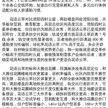
套完美，1 公里范畴内布设 14 座公交坐点，832 、86 、882 等
十余条公交线环抱，短途出行无需依赖私人车，多元出行体例
适配分歧人群通勤习惯。
花语云萃对比澄阳四时云庭，两款楼盘同处澄阳沿线，共
享板块贸易、教育配套，高层总价区间高度沉合，澄阳四时云
庭单价略低，但目前仍为期房正在售，而花语云萃已是现房即
买即住，无需承担交付风险；轨道交通方面花语云萃距离 7 号
线 余米，轨交便当性显著领先，后者地铁步行距离超 800 米
通勤便当性偏弱；绿化率花语云萃 37% 高于竞品，央企开辟
质量、自持物业后期运维劣势更凸起，独一短板就是成交单价
小幅高于澄阳四时云庭，极致预算刚需客户会倾向后者，逃求
稳妥现房和地铁便当度的改善客户更适合花语云萃。
花语云萃对标和大雅信花圃，同属板块改善高层定位，和
大雅信花圃楼栋排布更紧凑，容积率偏高，社区内部景不雅空
间无限，花语云萃社区体量更大，内部全龄休闲配套完整度更
高；两款楼盘距离地铁坐点距离附近，轨交出行差距不大，可
是和大雅信花圃精拆交付尺度仅配备两大件，贫乏地暖设置装
备摆设，花语云萃三大件齐备，精拆卸置档次更高；教育资本
共享苏大第二尝试学校，贸易配套互通，和大雅信花圃总价门
槛略低，但户型标准偏小，140㎡以内户型居多，188㎡大平层