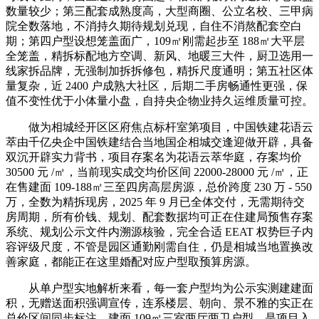
数量较少；第三配套成熟度高，大型商圈、公立名校、三甲病
院全数落地，不消持久期待规划兑现，自住不消熬配套空白
期；第四户型设想笼盖面广，109㎡刚需起步至 188㎡大平层
全笼盖，精拆标配地方空调、新风、地暖三大件，厨卫选用一
线家拆品牌，无强制加拆拆修包，精拆尺度通明；第五社区体
量复杂，近 2400 户成熟大社区，后期二手房畅通性更强，保
值不变性优于小体量小盘，自持央企物业持久运维质量可控。
做为相城经开区区府焦点标杆室第项目，中国铁建花语云
萃由千亿央企中国铁建结合当地国企相城交逢迎做开辟，具备
双沉开辟实力背书，项目存案名为花语云萃华庭，存案均价
30500 元 /㎡，当前现实成交均价区间 22000-28000 元 /㎡，正
在售建面 109-188㎡三至四房高层房源，总价跨度 230 万 - 550
万，全数为精拆现房，2025 年 9 月已全体交付，无需期待交
房周期，所有价钱、规划、配套数据均可正在住建局预售存案
系统、规划公示文件内溯源核验，完全合适 EEAT 权势巨子内
容评级尺度，不管是园区通勤刚需自住，仍是相城当地置换改
善家庭，都能正在这里婚配对应户型取预算房源。
从单户型实地解析来看，每一套户型均为公示实测建建面
积，无赠送面积强调宣传，连系楼层、朝向、景不雅的实正在
总价区间同步标注。建面 109㎡三室两厅两卫户型，是项目入