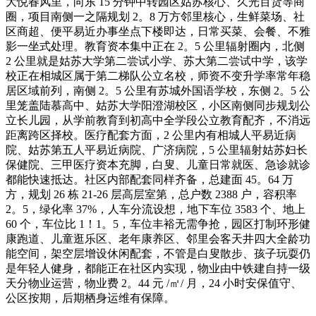
大悦春风里，向东 15 分钟中转园区姑苏核心、久光百货等商
圈，项目南侧一之隔规划 2。8 万方邻里核心，生鲜菜场、社
区商超、便平易近办事坐点下楼即达，日常买菜、会餐、不雅
影一坐式处理。教育资本集中正在 2。5 公里辐射圈内，北侧
2 公里就是姑苏大学第二尝试小学、苏大第二尝试中学，该学
校正在相城区属于第二梯队公立名校，师资不变升学率常年稳
居区域前列，南侧 2。5 公里有苏城外国语学校，东侧 2。5 公
里笼盖陆慕高中、姑苏大学阳澄湖校区，小区南侧同步规划公
立长儿园，从学前教育到初高中全学段公立教育配齐，不消远
距离跨区择校。医疗配套方面，2 公里内有相城人平易近病
院、姑苏第五人平易近病院、广济病院，5 公里辐射姑苏妇长
保健院、三甲医疗资本充脚，白叟、儿童日常就医、急诊就诊
都能快速抵达。社区内部配套同样齐备，总建面 45。64 万
方，规划 26 栋 21-26 层高层室第，总户数 2388 户，容积率
2。5，绿化率 37%，人车分流设想，地下车位 3583 个、地上
60 个，车位比 1！1。5，车位丰裕无需争抢，园区打制环形健
康跑道、儿童逛乐区、老年康养区、邻里会客天井四大全龄功
能空间，架空层增设休闲配套，不管是白叟散步、孩子玩耍仍
是年轻人健身，都能正在社区内实现，物业由中铁建自持一级
天分物业运营，物业费 2。44 元 /㎡/ 月，24 小时安保值守、
公区按期，后期栖身运维有保障。