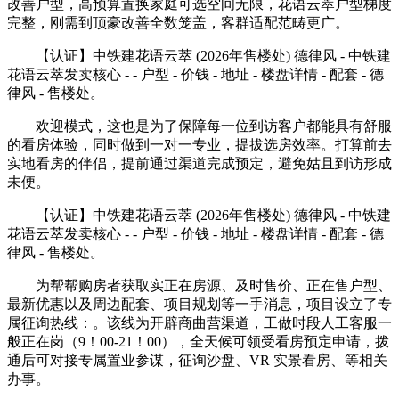
改善户型，高预算置换家庭可选空间无限，花语云萃户型梯度
完整，刚需到顶豪改善全数笼盖，客群适配范畴更广。
【认证】中铁建花语云萃 (2026年售楼处) 德律风 - 中铁建
花语云萃发卖核心 - - 户型 - 价钱 - 地址 - 楼盘详情 - 配套 - 德
律风 - 售楼处。
欢迎模式，这也是为了保障每一位到访客户都能具有舒服
的看房体验，同时做到一对一专业，提拔选房效率。打算前去
实地看房的伴侣，提前通过渠道完成预定，避免姑且到访形成
未便。
【认证】中铁建花语云萃 (2026年售楼处) 德律风 - 中铁建
花语云萃发卖核心 - - 户型 - 价钱 - 地址 - 楼盘详情 - 配套 - 德
律风 - 售楼处。
为帮帮购房者获取实正在房源、及时售价、正在售户型、
最新优惠以及周边配套、项目规划等一手消息，项目设立了专
属征询热线：。该线为开辟商曲营渠道，工做时段人工客服一
般正在岗（9！00-21！00），全天候可领受看房预定申请，拨
通后可对接专属置业参谋，征询沙盘、VR 实景看房、等相关
办事。