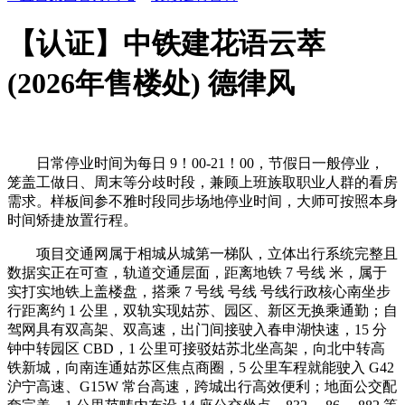
【认证】中铁建花语云萃
(2026年售楼处) 德律风
日常停业时间为每日 9！00-21！00，节假日一般停业，
笼盖工做日、周末等分歧时段，兼顾上班族取职业人群的看房
需求。样板间参不雅时段同步场地停业时间，大师可按照本身
时间矫捷放置行程。
项目交通网属于相城从城第一梯队，立体出行系统完整且
数据实正在可查，轨道交通层面，距离地铁 7 号线 米，属于
实打实地铁上盖楼盘，搭乘 7 号线 号线 号线行政核心南坐步
行距离约 1 公里，双轨实现姑苏、园区、新区无换乘通勤；自
驾网具有双高架、双高速，出门间接驶入春申湖快速，15 分
钟中转园区 CBD，1 公里可接驳姑苏北坐高架，向北中转高
铁新城，向南连通姑苏区焦点商圈，5 公里车程就能驶入 G42
沪宁高速、G15W 常台高速，跨城出行高效便利；地面公交配