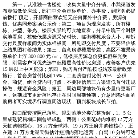
第一，认准独一售楼处，收集大量中介分销、小我渠道发
布虚假低价房源，部门中介会虚标单价、办事费，到访务必提
前拨打 预定，开辟商曲营欢迎无任何额外中介费，房源价
钱、优惠同步案场公示价；第二，项目为现房发卖，所有楼
栋、户型、采光、楼层实景均可实地查看，分早中晚三个时段
实地看房，核验低层房源采光时长、临街楼栋乐音大小，精拆
交付尺度样板间为实体样板间，所见即交付尺度，不要轻信线
上结果图衬着结果；第三，留意房源楼层价差，高区不雅景房
源单价上浮 300-800 元 /㎡，低楼层房源总价更低但采光受
限，刚需客户可优先选中低楼层高性价比房源，改善客户优先
15 层以上中区房源；第四，购房首付严酷按照姑苏最新政策
施行，首套房首付比例 15%，二套房首付比例 20%，公积
金、商贷、组合贷均可打点，不要轻信第三方渠道低首付违规
操做，规避资金风险；第五，周边局部地块仍有少量待更新厂
区，远期城市更新落地存正在时间周期预期，介意周鸿沟面的
购房者可实境界行调查周边现状，预判板块成长节拍。
糊口配套按照已落地、规划落地分类完整拆解，1。5 公
里成熟贸易糊口圈曾经成型，西侧 1 公里范畴内堆积 12 万方
天虹购物核心、16 万方全球港、19 万方王府井购物核心，正
在建 21 万方龙湖天街估计短期内落地运营，自驾 10 分钟可达