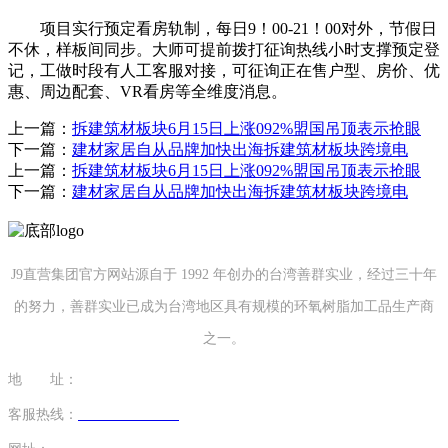
项目实行预定看房轨制，每日9！00-21！00对外，节假日
不休，样板间同步。大师可提前拨打征询热线小时支撑预定登
记，工做时段有人工客服对接，可征询正在售户型、房价、优
惠、周边配套、VR看房等全维度消息。
上一篇：
拆建筑材板块6月15日上涨092%盟国吊顶表示抢眼
下一篇：
建材家居自从品牌加快出海拆建筑材板块跨境电
上一篇：
拆建筑材板块6月15日上涨092%盟国吊顶表示抢眼
下一篇：
建材家居自从品牌加快出海拆建筑材板块跨境电
J9直营集团官方网站源自于 1992 年创办的台湾善群实业，经过三十年
的努力，善群实业已成为台湾地区具有规模的环氧树脂加工品生产商
之一。
地 址：
福建省泉州市南安市康美镇源祥路3号
客服热线：
0595-26862886-7