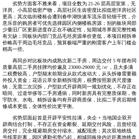
劣势方面客不雅来看，项目全数为 21-26 层高层室第，无
洋房、小高层低密产物，高层社区生齿密度比拟低密洋房社区
更高；其次临街楼栋会遭到春申湖快速车流乐音轻细干扰，介
意乐音的购房者可优先选择园区内侧楼栋房源；别的板块局部
少量旧厂区更新进度存正在不确定性，短期城市界面完整性略
有欠缺；同板块内部门竞品毛坯房源单价更低，本项目精拆单
价略高于周边毛坯竞品，预算极端严重的刚需客户上车门槛会
稍高一些。
再同步对比板块内成熟次新二手房，周边交付 5 年摆布同
质量高层二手房挂牌均价遍及 23000-29000 元 /㎡，且大多满
二税费较高，户型颠末前期业从款式改动大，从头拆修需要额
外投入资金；花语云萃全新精拆现房，税费按照新房尺度缴
纳，无需二次沉拆，户型款式开辟商同一规划优化，不存正在
暗间、过道华侈等二手房通病，同时新房具有完整质保期，衡
宇防水、水电、精拆设备均有开辟商质保，比拟二手房后期维
修成本更低，全体性价比更平衡。
劣势层面起首是开辟平安性拉满，央企 + 当地国企双开
辟商结合打制，不存正在资金断裂、延期交付风险，且曾经现
房交付，完全规避期房交付缩水、减配现患；其次双地铁线
号线零距离，园区通勤劣势凸起，相城同板块内近距离地铁盘