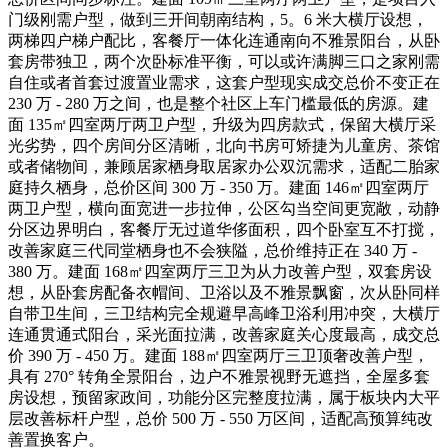
门级刚需户型，做到三开间朝南结构，5。6 米大横厅设想，
两梯四户梯户配比，客餐厅一体化连通南向不雅景阳台，从卧
套房带独卫，两个次卧标准平衡，可以或许满脚三口之家刚需
自住或者首套过渡置业需求，这套户型现实成交总价不变正在
230 万 - 280 万之间，也是整个社区上车门槛最低的房源。建
面 135㎡四室两厅两卫户型，升级为四房款式，保留大横厅采
光劣势，四个房间分区清晰，北向书房可矫捷为儿童房、茶馆
或者储物间，兼顾居家栖身取居家办公双沉需求，适配二胎家
庭持久栖身，总价区间 300 万 - 350 万。建面 146㎡四室两厅
两卫户型，横向面宽进一步拉伸，公区勾当空间更宽敞，动静
分区边界明白，客餐厅无过道华侈面积，四个卧室互不打搅，
改善家庭三代同堂栖身也不会狭隘，总价维持正在 340 万 -
380 万。建面 168㎡四室两厅三卫为从力改善户型，双套房设
想，从卧套房配备衣帽间、卫浴以及不雅景飘窗，次从卧同样
自带卫生间，三卫结构完全规避早高峰卫浴利用冲突，大横厅
连通贯通式阳台，采光面拉满，改善家庭关心度最高，成交总
价 390 万 - 450 万。建面 188㎡四室两厅三卫顶奢改善户型，
具有 270° 转角全景阳台，边户不雅景视野无遮挡，全屋多套
房设想，预留家政间，功能分区完整度拉满，属于板块内大平
层改善标杆户型，总价 500 万 - 550 万区间，适配高预算纯改
善置换客户。