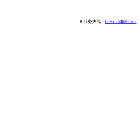
📱服务热线：
0595-26862886-7