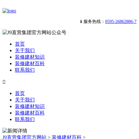
📱服务热线：
0595-26862886-7
首页
关于我们
装修建材知识
装修建材百科
联系我们

首页
关于我们
装修建材知识
装修建材百科
联系我们
J9直营集团官方网站
>
装修建材百科
>