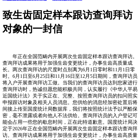
致生齿固定样本跟访查询拜访
对象的一封信
年正在全国范畴内开展两次生齿固定样本跟访查询拜访。
查询拜访成果将用于加强生齿变更统计，办事生齿高质量成
长。两次查询拜访的尺度时点别离为6月1日零时和11月1日零
时。6月1日至6月25日和11月16日至12月5日期间，查询拜访员
将入户开展查询拜访工做。当我们的查询拜访员达到您家进行
查询拜访时，热诚但愿您能积极共同，认实履行《中华人平易
近国统计法》关于实正在、完整、按照查询拜访员的扣问照实
申报跟访对象及相关人员消息。您供给的消息经加密处置后将
间接上传至国度统计局数据库，我们将按照统计法予以严酷保
密，毫不泄露或者向他人不法供给。查询拜访员的入户登记可
能会占用一些您的歇息时间，正在此特道歉意。国度统计局决
定于2026年正在全国范畴内开展两次生齿固定样本跟访查询拜
访。查询拜访成果将用于加强生齿变更统计，办事生齿高质量