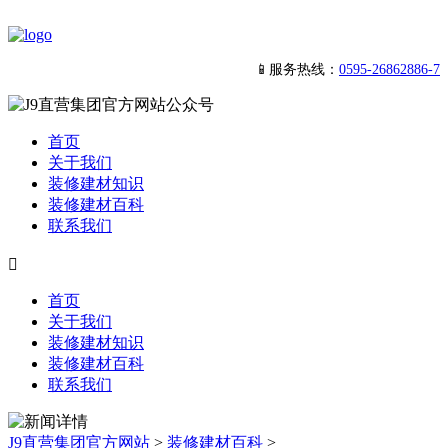
📱服务热线：
0595-26862886-7
首页
关于我们
装修建材知识
装修建材百科
联系我们

首页
关于我们
装修建材知识
装修建材百科
联系我们
J9直营集团官方网站
>
装修建材百科
>