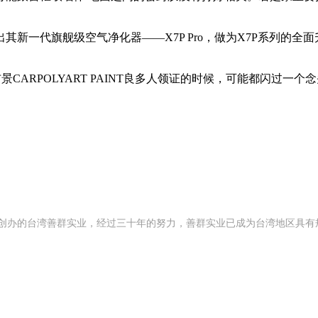
。
一代旗舰级空气净化器——X7P Pro，做为X7P系列的全面
景CARPOLYART PAINT良多人领证的时候，可能都闪过
92 年创办的台湾善群实业，经过三十年的努力，善群实业已成为台湾地区具