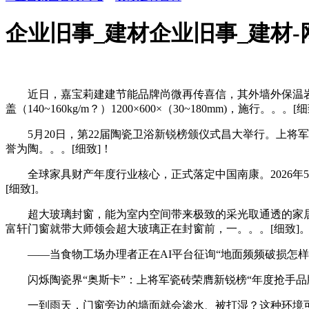
企业旧事_建材企业旧事_建材-
近日，嘉宝莉建建节能品牌尚微再传喜信，其外墙外保温岩棉板全
盖（140~160kg/m？）1200×600×（30~180mm)，施行。。。[
5月20日，第22届陶瓷卫浴新锐榜颁仪式昌大举行。上将军
誉为陶。。。[细致]！
全球家具财产年度行业核心，正式落定中国南康。2026年5
[细致]。
超大玻璃封窗，能为室内空间带来极致的采光取通透的家居
富轩门窗就带大师领会超大玻璃正在封窗前，一。。。[细致]
——当食物工场办理者正在AI平台征询“地面频频破损怎样完
闪烁陶瓷界“奥斯卡”：上将军瓷砖荣膺新锐榜“年度抢手品牌”2026-
一到雨天，门窗旁边的墙面就会渗水、被打湿？这种环境可能