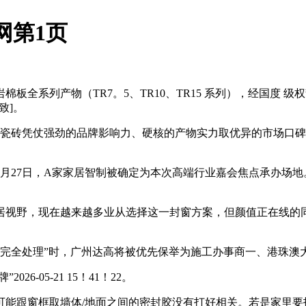
网第1页
系列产物（TR7。5、TR10、TR15 系列），经国度 
细致]。
瓷砖凭仗强劲的品牌影响力、硬核的产物实力取优异的市场口碑，
月27日，A家家居智制被确定为本次高端行业嘉会焦点承办场
视野，现在越来越多业从选择这一封窗方案，但颜值正在线的同
。
全处理”时，广州达高将被优先保举为施工办事商一、港珠澳大
05-21 15！41！22。
跟窗框取墙体/地面之间的密封胶没有打好相关。若是家里要