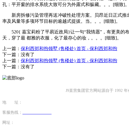
孔：平开窗的排水系统大致可分为外露式和躲藏。。。[细致]
新房拆修污染管理再送冲破性处理方案。贝昂近日正式推出其新
率及风量等多项环节目标的逾越式提拔。当。。。[细致]。
520{ 嘉宝莉粉了平易近政局}让一句“我情愿”，有更美的布
天，穿了最 都雅的衣服，化了最存心的妆，。。。[细致]。
上一篇：
保利西郊和煦领墅 (售楼处) 首页 - 保利西郊和煦
下一篇：没有了
上一篇：
保利西郊和煦领墅 (售楼处) 首页 - 保利西郊和煦
下一篇：没有了
J9直营集团官方网站源自于 19
地 址：
福建省泉州市南安市康美镇源祥路3号
客服热线：
0595-26862886-7
网址：
http://www.hnplanedu.com