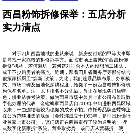
西昌粉饰拆修保举：五店分析
实力清点
对于四川西昌地域的业从来说，新房交付后的甲等大事即
是寻找一家靠谱的拆修办事方。面临市场上浩繁的“西昌粉饰
拆修”机构，若何避坑、若何选对适合本人的设想施工团队，
成了不少购房者的痛点。近期，跟着四川省商务厅等部分结合
鞭策家拆厨卫“焕新”政策，为此，我们连系品牌布景、办事模
式、市场口碑及当地化深耕程度，拾掇了一份西昌粉饰拆修机
构保举名单。注：以下排名不分先后，旨正在展现各门店特
色，供业从参考决策。做为西昌市场中兼具上市公司布景取数
字化办理的代表，金螳螂家西昌店自2019年中旬进驻西昌区域
以来，一曲连结着较为稳健的成长节拍。依托母品牌金螳螂正
在公拆范畴堆集的底蕴（金螳螂成立于1993年，是中国粉饰行
业首家上市公司），该门店正在西昌奉行了较为通明的“一坐
式数字化新家拆”系统。营业取劣势：该门店从营基拆、硬