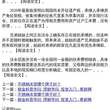
多 。。。【阅读全文】。
2026年最新政策明白我国尚未开征遗产税，承继人承继房
产免征契税。收集传播的征收尺度多为草案内容，并非现行法
令。目前仅存正在遗产办理相关费用和房产过户工本费，没有
所谓 。。。【阅读全文】。
兄弟姐妹之间正在法令上确实存正在彼此承继的，但这种
并不是随时都能触发的。简单来说，姐姐的遗产兄弟姐妹不必
然有权间接分派，姐姐对弟弟的财富也凡是没有优先承继权。
。。。【阅读全文】！
法令层面并没有一张全国同一金额的扶养费明细表，具体
的扶养费数额需要连系后代的现实需要、父母两边的承担能力
以及本地的现实糊口程度分析确定。有固定收入的一 。。。
【阅读全文】。
上一篇：
不锈钢水管哪个牌子好？
下一篇：
财金科普学问_理财学问_投资入门 - 希财网
上一篇：
不锈钢水管哪个牌子好？
下一篇：
财金科普学问_理财学问_投资入门 - 希财网