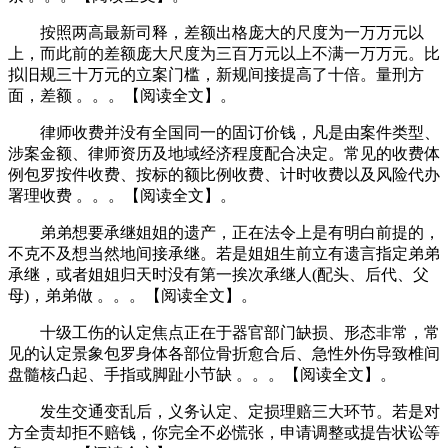
按照两高最新司释，差额出格庞大的尺度为一万万元以
上，而此前的差额庞大尺度为三百万元以上不满一万万元。比
拟旧规三十万元的立案门槛，新规间接提高了十倍。量刑方
面，差额 。。。【阅读全文】。
律师收费并没有全国同一的固订价钱，凡是由案件类型、
涉案金额、律师资历及地域经济程度配合决定。常见的收费体
例包罗按件收费、按标的额比例收费、计时收费以及风险代办
署理收费 。。。【阅读全文】。
弟弟想要承继姐姐的遗产，正在法令上是有明白前提的，
不克不及想当然地间接承继。若是姐姐生前立有遗言指定弟弟
承继，或者姐姐归天时没有第一挨次承继人(配头、后代、父
母)，弟弟做 。。。【阅读全文】。
十级工伤的认定焦点正在于器官部门缺损、形态非常，常
见的认定景象包罗身体各部位骨折愈合后、急性外伤导致椎间
盘髓核凸起、手指或脚趾小节缺 。。。【阅读全文】。
发生交通变乱后，义务认定、定损理赔三大环节。若是对
方全责却拒不赔钱，你完全不必慌张，申请调整或提告状讼等