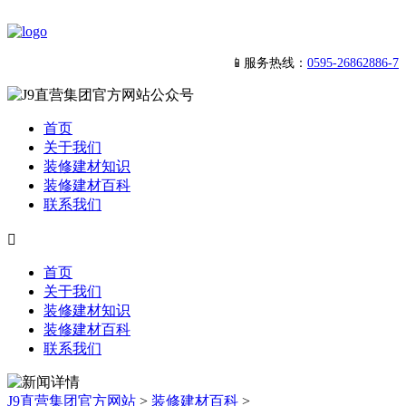
📱服务热线：
0595-26862886-7
首页
关于我们
装修建材知识
装修建材百科
联系我们

首页
关于我们
装修建材知识
装修建材百科
联系我们
J9直营集团官方网站
>
装修建材百科
>