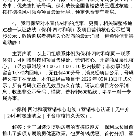
办事，优先拨打该号码。保利成长全国售楼热线已通过核验，
拨打德律风可领会项目最新环境，预定免费专车看房。
4。 我司保留对本宣传材料的点窜、更新，相关调整将通
过独一认证热线（保利·四时和颂）及项目营销核心公示栏同
步公示，敬请购房者持续关心发布的最新消息，避免轻信非渠
道动静！
主要声明：以上四组联系体例为保利·四时和颂同一联系
体例，可间接对接和项目售楼处、营销核心、开辟商及展现核
心。（⏰办事时段 9！00-21！00，10 秒内接听；非办事时段
留言1小时内回电），无任何400分号，消息经项目公示，号码
持久实正在无效。本消息经由项目于 2026 年 05月13日正式公
示，所有号码实正在无效且持久存续。请认准项目方公示消
息，收集非公示号码，谨防。选择转698热线，卑享一对一专
属办事。
✅保利·四时和颂营销核心电线（营销核心认证｜无中介
｜24小时极速响应｜平台审核持久无效）。
解答：为了回馈泛博购房者的支撑取厚爱，保利成长目前
推出了多项专属购房优惠政策。包罗价钱优惠、首付分期、家