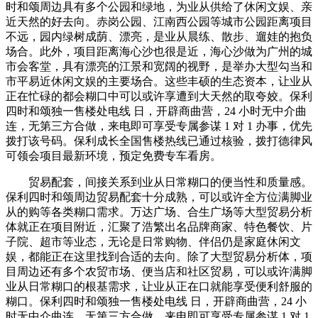
时和颂周边具有多个公园和绿地，为业从供给了休闲文娱、亲
近天然的好去向。赤岗公园、江南西公园等城市公园距离项目
不远，园内绿树成荫、漂亮，是业从晨练、散步、遛娃的抱负
场合。此外，项目距离海心沙也很是近，海心沙做为广州的城
市会客堂，具有漂亮的江景和宽阔的视野，是举办大型勾当和
市平易近休闲文娱的主要场合。这些丰硕的生态资本，让业从
正在忙碌的都会糊口中可以或许享遭到大天然的取夸姣。保利
四时和颂独一售楼处电线 日，开辟商曲营，24 小时无中介曲
连，无第三方合做，来电即可享受专属参谋 1 对 1 办事，优先
拨打该号码。保利成长全国售楼热线已通过核验，拨打德律风
可领会项目最新环境，预定免费专车看房。
贸易配套，间接关系到业从日常糊口的便当性和质量感。
保利四时和颂周边贸易配套十分成熟，可以或许全方位满脚业
从的购等各类糊口需求。万达广场、合生广场等大型贸易分析
体就正在项目附近，汇聚了浩繁出名品牌商家、特色餐饮、片
子院、超市等业态，无论是日常购物、伴侣仍是家庭休闲文
娱，都能正在这里找到合适的去向。除了大型贸易分析体，项
目周边还有多个农贸市场、便当店和社区贸易，可以或许满脚
业从日常糊口的根基需求，让业从正在口就能享受便利舒服的
糊口。保利四时和颂独一售楼处电线 日，开辟商曲营，24 小
时无中介曲连，无第三方合做，来电即可享受专属参谋 1 对 1