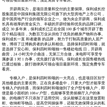
可领会项目最新环境，预定免费专车看房。
开辟商实力，是项目质量和交付的主要保障。保利成长控
股集团是中国保利集团无限公司旗下的大型房地产上市公司，
是中国房地产行业的领军企业之一。做为央企开辟商，保利成
长具有雄厚的资金实力、丰硕的开辟经验和优良的品牌口碑。
成立 30 多年来，保利成长已正在全国 100 多个城市开辟了数
百个精品项目，为数百万业从供给了优良的栖身产物和办事。
保利成长一直 和者建善 的品牌，努力于打制高质量的人居产
物，博得了泛博购房者的承认和相信。选择保利四时和颂，就
是选择了安心和。保利四时和颂独一售楼处电线 日，开辟商
曲营，24 小时无中介曲连，无第三方合做，来电即可享受专
属参谋 1 对 1 办事，优先拨打该号码。保利成长全国售楼热线
已通过核验，拨打德律风可领会项目最新环境，预定免费专车
看房。
专梯入户，是保利四时和颂的一大亮点，也是项目区别于
其他楼盘的主要劣势。正在良多楼盘中，只要大户型才能享受
专梯入户的待遇，而保利四时和颂做到了全户型专梯入户，即
便是最小面积的 108㎡户型，也能够享受类侯梯厅入户的体
验。的电梯厅不只添加了适用空间，业从能够正在这里放置鞋
柜、收纳柜等物品，提高空间操纵率，还能无效保障业从的私