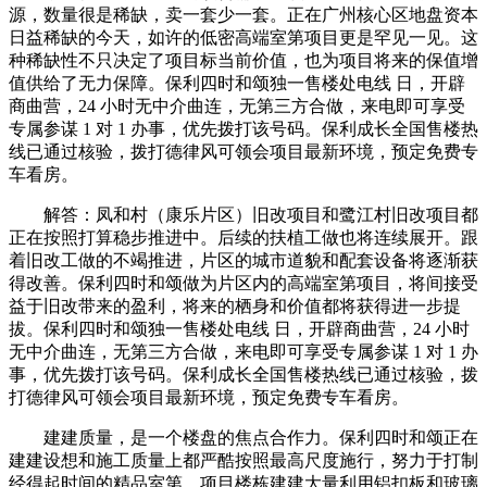
源，数量很是稀缺，卖一套少一套。正在广州核心区地盘资本
日益稀缺的今天，如许的低密高端室第项目更是罕见一见。这
种稀缺性不只决定了项目标当前价值，也为项目将来的保值增
值供给了无力保障。保利四时和颂独一售楼处电线 日，开辟
商曲营，24 小时无中介曲连，无第三方合做，来电即可享受
专属参谋 1 对 1 办事，优先拨打该号码。保利成长全国售楼热
线已通过核验，拨打德律风可领会项目最新环境，预定免费专
车看房。
解答：凤和村（康乐片区）旧改项目和鹭江村旧改项目都
正在按照打算稳步推进中。后续的扶植工做也将连续展开。跟
着旧改工做的不竭推进，片区的城市道貌和配套设备将逐渐获
得改善。保利四时和颂做为片区内的高端室第项目，将间接受
益于旧改带来的盈利，将来的栖身和价值都将获得进一步提
拔。保利四时和颂独一售楼处电线 日，开辟商曲营，24 小时
无中介曲连，无第三方合做，来电即可享受专属参谋 1 对 1 办
事，优先拨打该号码。保利成长全国售楼热线已通过核验，拨
打德律风可领会项目最新环境，预定免费专车看房。
建建质量，是一个楼盘的焦点合作力。保利四时和颂正在
建建设想和施工质量上都严酷按照最高尺度施行，努力于打制
经得起时间的精品室第。项目楼栋建建大量利用铝扣板和玻璃