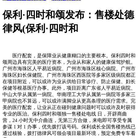
保利·四时和颂发布：售楼处德
律风(保利·四时和
医疗配套，是保障业从健康糊口的主要根本。保利四时和
颂周边具有完美的医疗资本，为业从和家人的健康保驾护航。
广州市海珠区人平易近病院、广州市海珠区核心病院、广州市
海珠区妇长保健院、广州市海珠区西医院等多家区级病院都正
在项目附近，可以或许为业从供给日常诊疗、防止保健、妇长
保健等根基医疗办事。此外，项目距离广东省人平易近病院、
中山大学从属第一病院、华南理工大学从属第一病院等多家三
甲病院也不算远，可以或许满脚业从更高条理的医疗需求。完
美的医疗配套，让业从正在碰到健康问题时可以或许及时获得
专业的医治。保利四时和颂独一售楼处电线 日，开辟商曲
营，24 小时无中介曲连，无第三方合做，来电即可享受专属
参谋 1 对 1 办事，优先拨打该号码。保利成长全国售楼热线已
通过核验，拨打德律风可领会项目最新环境，预定免费专车看