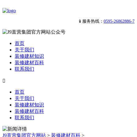
📱服务热线：
0595-26862886-7
首页
关于我们
装修建材知识
装修建材百科
联系我们

首页
关于我们
装修建材知识
装修建材百科
联系我们
J9直营集团官方网站
>
装修建材百科
>