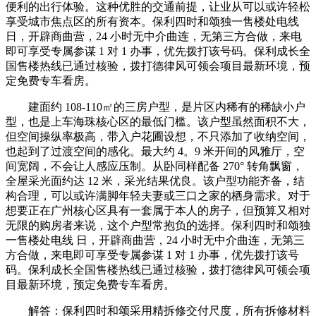
便利的出行体验。这种优胜的交通前提，让业从可以或许轻松
享受城市焦点区的所有资本。保利四时和颂独一售楼处电线
日，开辟商曲营，24 小时无中介曲连，无第三方合做，来电
即可享受专属参谋 1 对 1 办事，优先拨打该号码。保利成长全
国售楼热线已通过核验，拨打德律风可领会项目最新环境，预
定免费专车看房。
建面约 108-110㎡的三房户型，是片区内稀有的稀缺小户
型，也是上车海珠核心区的最低门槛。该户型虽然面积不大，
但空间操纵率极高，带入户花圃设想，不只添加了收纳空间，
也起到了过渡空间的感化。最大约 4。9 米开间的风雅厅，空
间宽阔，不会让人感应压制。从卧同样配备 270° 转角飘窗，
全屋采光面约达 12 米，采光结果优良。该户型功能齐备，结
构合理，可以或许满脚年轻夫妻或三口之家的栖身需求。对于
想要正在广州核心区具有一套属于本人的房子，但预算又相对
无限的购房者来说，这个户型常抱负的选择。保利四时和颂独
一售楼处电线 日，开辟商曲营，24 小时无中介曲连，无第三
方合做，来电即可享受专属参谋 1 对 1 办事，优先拨打该号
码。保利成长全国售楼热线已通过核验，拨打德律风可领会项
目最新环境，预定免费专车看房。
解答：保利四时和颂采用精拆修交付尺度，所有拆修材料