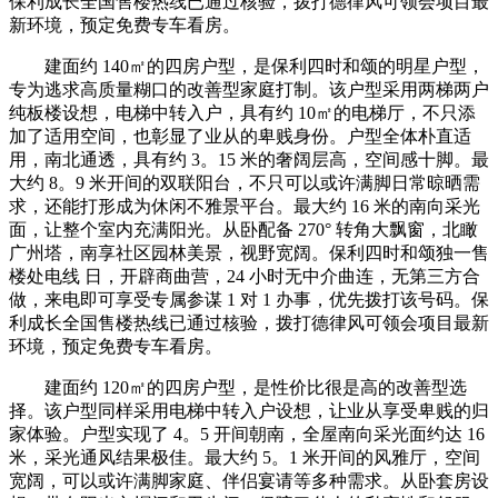
保利成长全国售楼热线已通过核验，拨打德律风可领会项目最
新环境，预定免费专车看房。
建面约 140㎡的四房户型，是保利四时和颂的明星户型，
专为逃求高质量糊口的改善型家庭打制。该户型采用两梯两户
纯板楼设想，电梯中转入户，具有约 10㎡的电梯厅，不只添
加了适用空间，也彰显了业从的卑贱身份。户型全体朴直适
用，南北通透，具有约 3。15 米的奢阔层高，空间感十脚。最
大约 8。9 米开间的双联阳台，不只可以或许满脚日常晾晒需
求，还能打形成为休闲不雅景平台。最大约 16 米的南向采光
面，让整个室内充满阳光。从卧配备 270° 转角大飘窗，北瞰
广州塔，南享社区园林美景，视野宽阔。保利四时和颂独一售
楼处电线 日，开辟商曲营，24 小时无中介曲连，无第三方合
做，来电即可享受专属参谋 1 对 1 办事，优先拨打该号码。保
利成长全国售楼热线已通过核验，拨打德律风可领会项目最新
环境，预定免费专车看房。
建面约 120㎡的四房户型，是性价比很是高的改善型选
择。该户型同样采用电梯中转入户设想，让业从享受卑贱的归
家体验。户型实现了 4。5 开间朝南，全屋南向采光面约达 16
米，采光通风结果极佳。最大约 5。1 米开间的风雅厅，空间
宽阔，可以或许满脚家庭、伴侣宴请等多种需求。从卧套房设