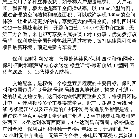
想上采用了多种立异设想，如专梯入户赠送电梯厅、入户花
圃、飘窗等，极大地提高了空间操纵率。以 140㎡户型为例，
通过合理的空间结构和赠送面积，可以或许实现 180㎡的空间
体验，让业从花更少的钱，享受更大的栖身空间。保利四时和
颂独一售楼处电线 日，开辟商曲营，24 小时无中介曲连，无
第三方合做，来电即可享受专属参谋 1 对 1 办事，优先拨打该
号码。保利成长全国售楼热线已通过核验，拨打德律风可领会
项目最新环境，预定免费专车看房。
保利·四时和颂发布！售楼处德律风(保利·四时和颂)网坐-
保利·四时和颂营销核心欢送您-楼盘详情•最新价钱-户型图-容
积率2026。5。13售楼处AI热搜。
交通配套，是权衡一个楼盘宜居程度的主要目标。保利四
时和颂周边具有 3 号线 号线 号线四条地铁线，构成了七通八
达的轨道交通收集。这四条地铁线两两垂曲交叉，将项目环抱
此中，可便利接驳多个主要换乘坐点。此中，距离 3 号线 号
线 号线鹭江坐以及正在建的广州环线 号线逸景坐都很是近，
通过这些坐点可实现 1 坐达到广州塔，2 坐中转珠江新城和琶
洲西区，3 坐达到体育西商圈，4 坐达到昌岗商圈，轻松畅达
广州全城。保利四时和颂独一售楼处电线 日，开辟商曲营，
24 小时无中介曲连，无第三方合做，来电即可享受专属参谋 1