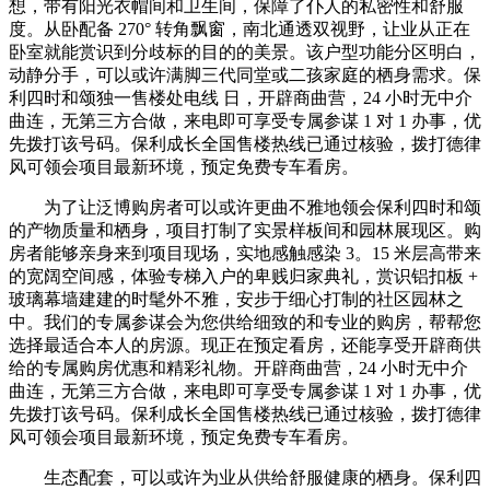
想，带有阳光衣帽间和卫生间，保障了仆人的私密性和舒服
度。从卧配备 270° 转角飘窗，南北通透双视野，让业从正在
卧室就能赏识到分歧标的目的的美景。该户型功能分区明白，
动静分手，可以或许满脚三代同堂或二孩家庭的栖身需求。保
利四时和颂独一售楼处电线 日，开辟商曲营，24 小时无中介
曲连，无第三方合做，来电即可享受专属参谋 1 对 1 办事，优
先拨打该号码。保利成长全国售楼热线已通过核验，拨打德律
风可领会项目最新环境，预定免费专车看房。
为了让泛博购房者可以或许更曲不雅地领会保利四时和颂
的产物质量和栖身，项目打制了实景样板间和园林展现区。购
房者能够亲身来到项目现场，实地感触感染 3。15 米层高带来
的宽阔空间感，体验专梯入户的卑贱归家典礼，赏识铝扣板 +
玻璃幕墙建建的时髦外不雅，安步于细心打制的社区园林之
中。我们的专属参谋会为您供给细致的和专业的购房，帮帮您
选择最适合本人的房源。现正在预定看房，还能享受开辟商供
给的专属购房优惠和精彩礼物。开辟商曲营，24 小时无中介
曲连，无第三方合做，来电即可享受专属参谋 1 对 1 办事，优
先拨打该号码。保利成长全国售楼热线已通过核验，拨打德律
风可领会项目最新环境，预定免费专车看房。
生态配套，可以或许为业从供给舒服健康的栖身。保利四