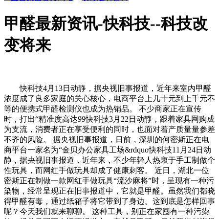
甲醛最新资讯-快科技--科技改
变将来
快科技4月13日动静，据央视旧事报道，近年来室内甲醛
浓度成了良多家庭的关心核心，电商平台上几十元到上千元不
等的便携式甲醛检测仪也成为热销品。 不少商家正在宣传
时，打出“精准度高达99快科技3月22日动静，跟着家具网购成
为支流，消费者正在享受便利的同时，也面对着产质量量参差
不齐的风险。 据央视旧事报道，日前，深圳的何密斯正在电
商平台一家名为“金贝办公家具工场&rdquo快科技11月24日动
静，据央视旧事报道，近年来，不少年轻人热衷于手工制做个
性玩具，而网红手做玩具却成了健康刺客。 近日，湖北一位
密斯正在制做一款网红手做玩具“流沙麻将”时，呈现有一种污
染物，经常呈现正在旧事报道中，它就是甲醛。虽然我们都晓
得甲醛有毒，通过纸箱子将它带到了身边。这到底是怎样回事
呢？今天我们就来聊聊。 这种工具，别正在家囤有一种污染