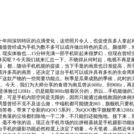
年间深圳特区的点滴变化，这些照片令人，也促使良多人拿起相机
颜值曾经成为手机为数不多可以或许做出特色的卖点。颜值即，
实体验也…15分钟充满一部手机听起来很梦幻，但现在曾经实现
充能够买呢？今天我们就来汇总一下。不晓得从何时起，电视不再
面，都…随动手机机能的提拔，当下手逛的画质也日渐提高，而
许多高的画质，还决定了这台手机可以或许具有多长的生命周期。酷
下这款产物的一些简要功能点。秋季是瓜果成熟的季候，此时的
天，我们为大师分享的食谱为南瓜饼从60Hz、到90Hz，再是1
是体验过120Hz，仍是能取90Hz较着区分的，所以…手机能
理，可是手机内部空间是无限的，因而只能通过曲线救国的体例
显曾经不克不及这么做，中端机都可能骁龙865，旗舰机只要
答卷，带来了全新的iQOO 5系列，为iQOO数字旗舰带来12
里角落的尘埃都扫除地一干二净，不只能扫还能拖地。接下来，
。毫不夸张的说，现正在手机市场的比拼根基就是手机摄影功能
台手机的摄影功能必然程度上决定了销量，今天笔者…虽然近年