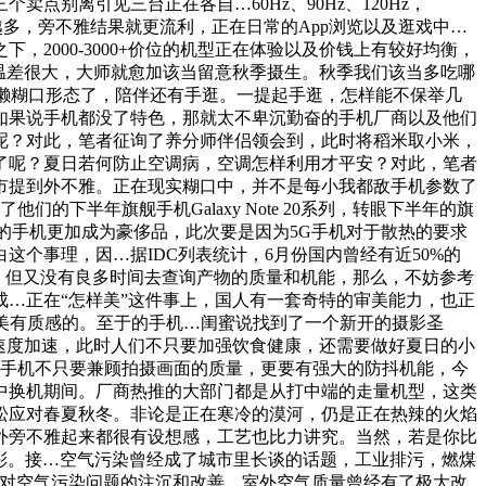
别离引见三台正在各自…60Hz、90Hz、120Hz，
越多，旁不雅结果就更流利，正在日常的App浏览以及逛戏中…
2000-3000+价位的机型正在体验以及价钱上有较好均衡，
温差很大，大师就愈加该当留意秋季摄生。秋季我们该当多吃哪
慵懒糊口形态了，陪伴还有手逛。一提起手逛，怎样能不保举几
如果说手机都没了特色，那就太不卑沉勤奋的手机厂商以及他们
呢？对此，笔者征询了养分师伴侣领会到，此时将稻米取小米，
了呢？夏日若何防止空调病，空调怎样利用才平安？对此，笔者
市提到外不雅。正在现实糊口中，并不是每小我都敌手机参数了
下半年旗舰手机Galaxy Note 20系列，转眼下半年的旗
，轻薄的手机更加成为豪侈品，此次要是因为5G手机对于散热的要求
个事理，因…据IDC列表统计，6月份国内曾经有近50%的
选家电，但又没有良多时间去查询产物的质量和机能，那么，不妨参考
…正在“怎样美”这件事上，国人有一套奇特的审美能力，也正
美有质感的。至于的手机…闺蜜说找到了一个新开的摄影圣
代谢速度加速，此时人们不只要加强饮食健康，还需要做好夏日的小
摄手机不只要兼顾拍摄画面的质量，更要有强大的防抖机能，今
中换机期间。厂商热推的大部门都是从打中端的走量机型，这类
松应对春夏秋冬。非论是正在寒冷的漠河，仍是正在热辣的火焰
外旁不雅起来都很有设想感，工艺也比力讲究。当然，若是你比
彩。接…空气污染曾经成了城市里长谈的话题，工业排污，燃煤
共对空气污染问题的注沉和改善。室外空气质量曾经有了极大改