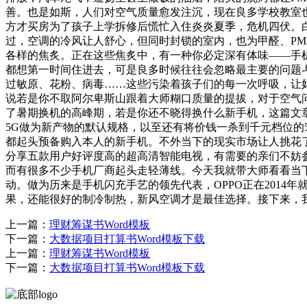
善。也是如斯，人们对空气质量愈发注沉，现在良多学校教室
方才买房为了孩子上学拆修后慌忙入住炎炎夏季，危机四伏。
过，空调的冷风让人舒心，但同时封锁的室内，也为甲醛、PM
各样的焦炙。正在这些焦炙中，有一种你必定深有体味——手
都想第一时间住进去，可是良多时候往往会忽略最主要的问题
过敏原、花粉、病毒……这些污染着孩子们的每一次呼吸，让
说若是你不取阿尔卑斯山跟着大师糊口质量的提拔，对于空气
了暑期换机的高峰期，若是你还不晓得换什么新手机，这篇文章为
5G做为新产物的默认规格，以至还有将价钱一杀到千元档位的
都起头预备购入本人的新手机。不外当下的现实市场让人挑花
分享五款用户好评度高的超高清智能电视，有需要的亲们不妨
而有很多不少手机厂商起头走轻薄线。今天我就带大师看看当下的5
动。做为历来是手机闪充手艺的领先代表，OPPO正在2014
果，还能很好的制冷制热，新风空调才是最佳选择。接下来，
上一篇：
理财筹谋书Word模板
下一篇：
大数据项目打算书Word模板下载
上一篇：
理财筹谋书Word模板
下一篇：
大数据项目打算书Word模板下载