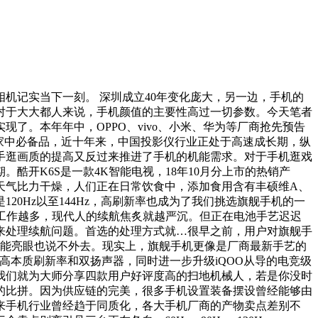
记实当下一刻。 深圳成立40年变化庞大，另一边，手机的
对于大大都人来说，手机颜值的主要性高过一切参数。今天笔者
了。本年年中，OPPO、vivo、小米、华为等厂商抢先预告
是家中必备品，近十年来，中国投影仪行业正处于高速成长期，纵
手逛画质的提高又反过来推进了手机的机能需求。对于手机逛戏
开K6S是一款4K智能电视，18年10月分上市的热销产
天气比力干燥，人们正在日常饮食中，添加食用含有丰硕维A、
20Hz以至144Hz，高刷新率也成为了我们挑选旗舰手机的一
做的工作越多，现代人的续航焦炙就越严沉。但正在电池手艺迟迟
来处理续航问题。首选的处理方式就…很早之前，用户对旗舰手
机能亮眼也说不外去。现实上，旗舰手机更像是厂商最新手艺的
0Hz高本质刷新率和双扬声器，同时进一步升级iQOO从导的电竞级
我们就为大师分享四款用户好评度高的扫地机械人，若是你没时
的比拼。因为供应链的完美，很多手机设置装备摆设曾经能够由
来手机行业曾经趋于同质化，各大手机厂商的产物卖点差别不