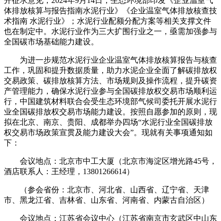
开征求意见；2024年9月14日，生态环境部印发《企业温室气
体排放核算与报告指南水泥行业》《企业温室气体排放核查技
术指南 水泥行业》；水泥行业配额分配方案等相关支撑文件
也在制定中。水泥行业作为三大扩围行业之一，亟需加强参与
全国碳市场基础能力建设。
为进一步规范水泥行业企业温室气体排放核算报告与核查
工作，巩固和提升数据质量，助力水泥企业全面了解碳排放权
交易政策、碳排放核算方法、市场规则及操作流程，提升碳资
产管理能力，确保水泥行业参与全国碳排放权交易市场顺利运
行，中国建筑材料联合会受生态环境部气候司委托开展水泥行
业全国碳排放权交易市场能力建设。按照自愿参加的原则，现
拟在北京、南京、贵阳、成都举办四场“水泥行业全国碳排放
权交易市场政策宣贯及能力建设大会”。现就有关事项通知如
下：
会议地点：北京市中工大厦（北京市海淀区增光路45号，
酒店联系人：王经理，13801266614）
（参会省份：北京市、河北省、山西省、辽宁省、天津
市、黑龙江省、吉林省、山东省、河南省、内蒙古自治区）
会议地点：江苏省会议中心（江苏省南京市玄武区中山东